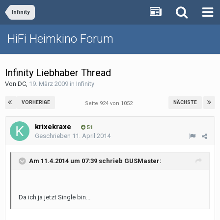
Infinity
HiFi Heimkino Forum
Infinity Liebhaber Thread
Von
DC
,
19. März 2009
in
Infinity
VORHERIGE
NÄCHSTE
Seite 924 von 1052
krixekraxe
51
Geschrieben
11. April 2014
Am 11.4.2014 um 07:39 schrieb GUSMaster:
Da ich ja jetzt Single bin...