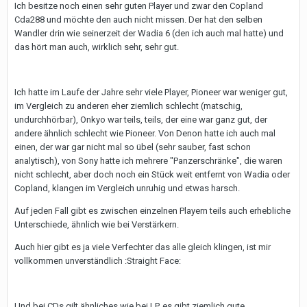
Ich besitze noch einen sehr guten Player und zwar den Copland
Cda288 und möchte den auch nicht missen. Der hat den selben
Wandler drin wie seinerzeit der Wadia 6 (den ich auch mal hatte) und
das hört man auch, wirklich sehr, sehr gut.
Ich hatte im Laufe der Jahre sehr viele Player, Pioneer war weniger gut,
im Vergleich zu anderen eher ziemlich schlecht (matschig,
undurchhörbar), Onkyo war teils, teils, der eine war ganz gut, der
andere ähnlich schlecht wie Pioneer. Von Denon hatte ich auch mal
einen, der war gar nicht mal so übel (sehr sauber, fast schon
analytisch), von Sony hatte ich mehrere "Panzerschränke", die waren
nicht schlecht, aber doch noch ein Stück weit entfernt von Wadia oder
Copland, klangen im Vergleich unruhig und etwas harsch.
Auf jeden Fall gibt es zwischen einzelnen Playern teils auch erhebliche
Unterschiede, ähnlich wie bei Verstärkern.
Auch hier gibt es ja viele Verfechter das alle gleich klingen, ist mir
vollkommen unverständlich :Straight Face:
Und bei CDs gilt ähnliches wie bei LP, es gibt ziemlich gute