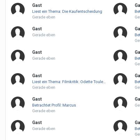
Gast
Ga
Liest ein Thema: Die Kaufentscheidung
Bet
Gerade eben
Ge
Gast
Ga
Gerade eben
Bet
Ge
Gast
Ga
Gerade eben
Bet
Ge
Gast
Ga
Liest ein Thema: Filmkritik: Odette Toulemonde
Be
Gerade eben
Ge
Gast
Ga
Betrachtet Profil: Marcus
Ge
Gerade eben
Gast
Ga
Gerade eben
Bet
Ge