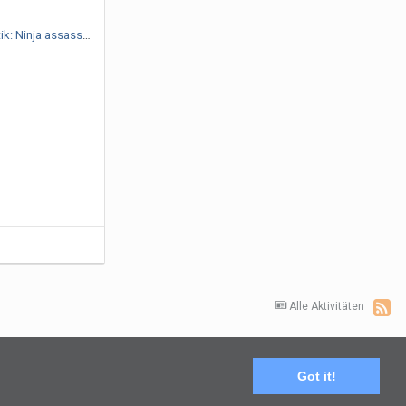
Liest ein Thema: Filmkritik: Ninja assassin
Alle Aktivitäten
Got it!