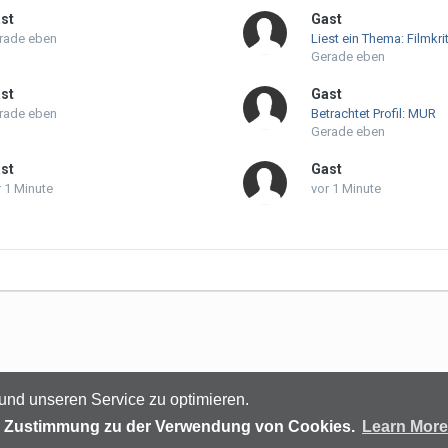
st
Gast
rade eben
Gerade eben
st
Gast
rade eben
Betrachtet Profil: MUR
Gerade eben
st
Gast
r 1 Minute
vor 1 Minute
Sprachen
Datenschutzerklärung
Kontakt
und unseren Service zu optimieren.
(C) audiomap.de
als Zustimmung zu der Verwendung von Cookies.
Learn More
Powered by Invision Community