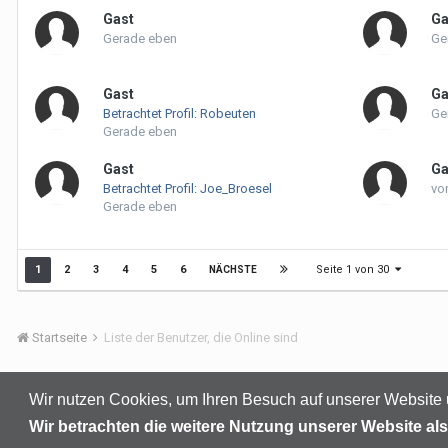
Gast
Ga
Gerade eben
Ge
Gast
Ga
Betrachtet Profil: Robeuten
Ge
Gerade eben
Gast
Ga
Betrachtet Profil: Joe_Broesel
vo
Gerade eben
Seite 1 von 30
1
2
3
4
5
6
NÄCHSTE
Startseite
Liste der Benutzer, die Online sind
Wir nutzen Cookies, um Ihren Besuch auf unserer Website 
Wir betrachten die weitere Nutzung unserer Website 