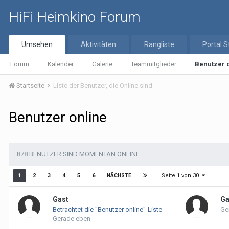
HiFi Heimkino Forum
Umsehen
Aktivitäten
Rangliste
Portal S
Forum
Kalender
Galerie
Teammitglieder
Benutzer 
Startseite
Liste der Benutzer, die Online sind
Benutzer online
878 BENUTZER SIND MOMENTAN ONLINE
Seite 1 von 30
1
2
3
4
5
6
NÄCHSTE
Gast
Ga
Betrachtet die "Benutzer online"-Liste
Ge
Gerade eben