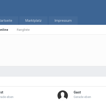
tartseite
Marktplatz
Impressum
online
Rangliste
st
Gast
rade eben
Gerade eben