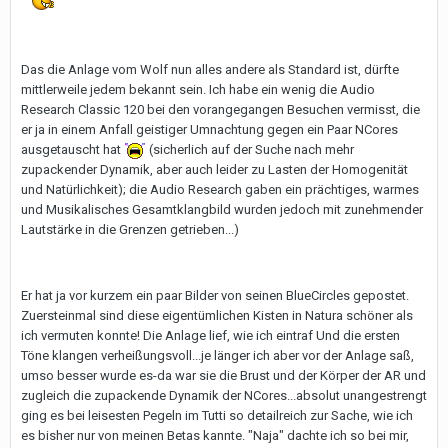
Das die Anlage vom Wolf nun alles andere als Standard ist, dürfte
mittlerweile jedem bekannt sein. Ich habe ein wenig die Audio
Research Classic 120 bei den vorangegangen Besuchen vermisst, die
er ja in einem Anfall geistiger Umnachtung gegen ein Paar NCores
ausgetauscht hat
(sicherlich auf der Suche nach mehr
zupackender Dynamik, aber auch leider zu Lasten der Homogenität
und Natürlichkeit); die Audio Research gaben ein prächtiges, warmes
und Musikalisches Gesamtklangbild wurden jedoch mit zunehmender
Lautstärke in die Grenzen getrieben...)
Er hat ja vor kurzem ein paar Bilder von seinen BlueCircles gepostet.
Zuersteinmal sind diese eigentümlichen Kisten in Natura schöner als
ich vermuten konnte! Die Anlage lief, wie ich eintraf Und die ersten
Töne klangen verheißungsvoll...je länger ich aber vor der Anlage saß,
umso besser wurde es-da war sie die Brust und der Körper der AR und
zugleich die zupackende Dynamik der NCores...absolut unangestrengt
ging es bei leisesten Pegeln im Tutti so detailreich zur Sache, wie ich
es bisher nur von meinen Betas kannte. "Naja" dachte ich so bei mir,