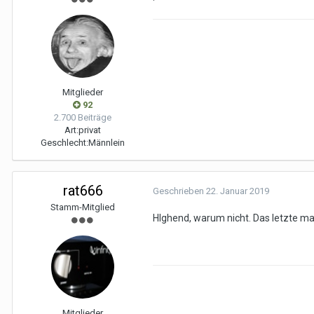
Mitglieder
92
2.700 Beiträge
Art:
privat
Geschlecht:
Männlein
rat666
Geschrieben
22. Januar 2019
Stamm-Mitglied
HIghend, warum nicht. Das letzte mal
Mitglieder