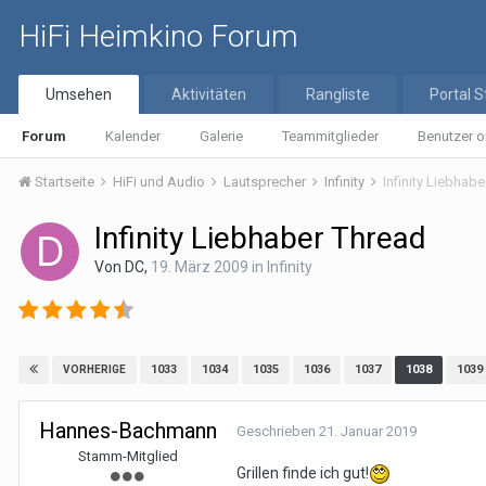
HiFi Heimkino Forum
Umsehen
Aktivitäten
Rangliste
Portal S
Forum
Kalender
Galerie
Teammitglieder
Benutzer o
Startseite
HiFi und Audio
Lautsprecher
Infinity
Infinity Liebhab
Infinity Liebhaber Thread
Von
DC
,
19. März 2009
in
Infinity
1033
1034
1035
1036
1037
1038
1039
VORHERIGE
Hannes-Bachmann
Geschrieben
21. Januar 2019
Stamm-Mitglied
Grillen finde ich gut!