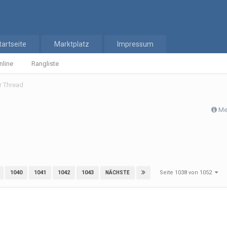
tartseite
Marktplatz
Impressum
nline
Rangliste
er Thread
Me
Seite 1038 von 1052
1040
1041
1042
1043
NÄCHSTE