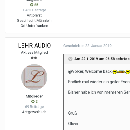
85
1.453 Beiträge
Art:
privat
Geschlecht:
Männlein
Ort:
Unterfranken
LEHR AUDIO
Geschrieben
22. Januar 2019
Aktives Mitglied
Am 22.1.2019 um 06:58 schrie
@Volker, Welcome back
Endlich mal wieder ein geiler Event
BIsher habe ich von mehreren Seit
Mitglieder
2
69 Beiträge
Art:
gewerblich
Gruß
Oliver