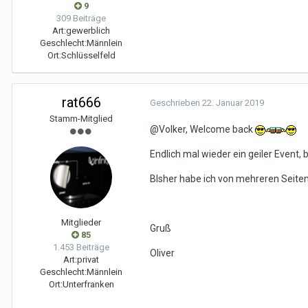
9
309 Beiträge
Art:
gewerblich
Geschlecht:
Männlein
Ort:
Schlüsselfeld
rat666
Geschrieben
22. Januar 2019
Stamm-Mitglied
@Volker, Welcome back
Endlich mal wieder ein geiler Event, b
BIsher habe ich von mehreren Seiten 
Mitglieder
Gruß
85
1.453 Beiträge
Oliver
Art:
privat
Geschlecht:
Männlein
Ort:
Unterfranken