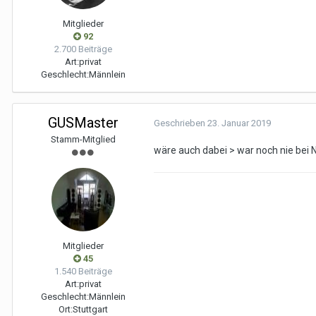
Mitglieder
92
2.700 Beiträge
Art:
privat
Geschlecht:
Männlein
GUSMaster
Geschrieben
23. Januar 2019
Stamm-Mitglied
wäre auch dabei > war noch nie bei No
Mitglieder
45
1.540 Beiträge
Art:
privat
Geschlecht:
Männlein
Ort:
Stuttgart