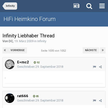
Infinity
HiFi Heimkino Forum
Infinity Liebhaber Thread
Von
DC
,
19. März 2009
in
Infinity
VORHERIGE
NÄCHSTE
Seite 1035 von 1052
E=mc2
92
Geschrieben
29. September 2018
.
rat666
85
Geschrieben
29. September 2018