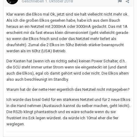
Geschrieben
1. Oktober 2018
Klar waren die Elkos mal Ok, jetzt sind sie halt vielleicht nicht mehr ok.
Als ich die großen Elkos gesehen habe, habe ich aus dem Bauch
heraus an ein Netzteil mit 2000mA oder 3000mA gedacht. Das mit 1A
erscheint mir da fast etwas klein dimensioniert (geht vielleicht gerade
so wenn die Elkos frisch sind oder das Netzteil mehr liefert als
draufsteht). Zumal die 2 Elkos im 50hz Betrieb stärker beansprucht
werden als im 60hz (USA) Betrieb.
Der Kasten hat (wenn ich es richtig sehe) keinen Power Schalter, d.h.
die SCU steht immer unter Strom wenn sie eingesteckt ist (und damit
auch die Elkos), egal ob damit gehört wird oder nicht. Die Elkos altern
also auch beschleunigt im Standby.
Warum hat dir der nette Herr eigentlich das Netzteil nicht mitgegeben?
Ich würde das bissl Geld für ein stärkeres Netzteil und für 2 neue Elkos
in die Hand nehmen (Austausch kannst du selber machen, geht leicht).
Die RS2b klingt phantastisch und es wäre schade wenn du sie
frustriert ins Eck legen würdest. da würde ich 10mal eher die 9er
weglegen.