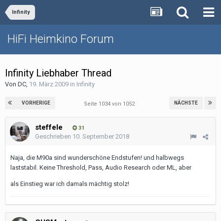
Infinity
HiFi Heimkino Forum
Infinity Liebhaber Thread
Von
DC
,
19. März 2009
in
Infinity
VORHERIGE
NÄCHSTE
Seite 1034 von 1052
steffele
31
Geschrieben
10. September 2018
Naja, die M90a sind wunderschöne Endstufen! und halbwegs
laststabil. Keine Threshold, Pass, Audio Research oder ML, aber
als Einstieg war ich damals mächtig stolz!