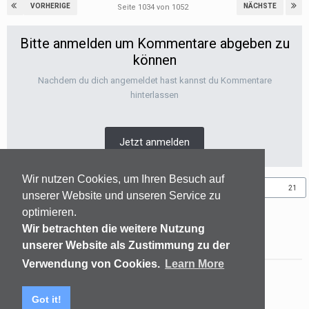
VORHERIGE
NÄCHSTE
Seite 1034 von 1052
Bitte anmelden um Kommentare abgeben zu
können
Nachdem du dich angemeldet hast kannst du Kommentare
hinterlassen
Jetzt anmelden
Wir nutzen Cookies, um Ihren Besuch auf
Folgen diesem Inhalt
21
unserer Website und unseren Service zu
optimieren.
Wir betrachten die weitere Nutzung
GEHE ZUR THEMENÜBERSICHT
unserer Website als Zustimmung zu der
Verwendung von Cookies.
Learn More
Sprachen
Datenschutzerklärung
Kontakt
Got it!