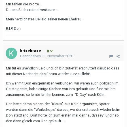
Mir fehlen die Worte...
Das muß ich erstmal verdauen...
Mein herzlichstes Beileid seiner neuen Ehefrau.
R.I.P. Don
krixekraxe
51
Geschrieben
11. November 2020
Mir tut es unendlich Leid und ich bin zutiefst erschüttert darüber, dass
mit dieser Nachricht das Forum wieder kurz auflebt!
Ich war mit Don einigermaßen verbunden, wir waren auch politisch im
Geiste geeint, habe einige Sachen von ihm gekauft und fuhr mit ihm
zusammen, so lernte ich ihn kennen, zum "D-Day" nach Köln.
Den hatte damals noch der "Klausi" aus Köln organisiert,.Später
wurden dann die "Workshops" daraus, wo der erste auch wieder beim
Don stattfand. Dort hörte ich zum ersten mal den "audyssey" und hab
den dann gleich vom Don gekauft....