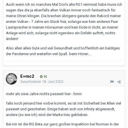
Auch wenn ich so manches Mal Don's alte RS1 vermisst habe muss ich
sagen das die ja ebenfalls alten Vulkan immer noch fantastisch für
meine Ohren klingen. Die brechen übrigens gerade den Rekord meiner
ersten Vulkan - 7 Jahre am Stück hier, solange war kein anderes Paar
Lautsprecher in meinen Hörraumen und kein Ende in Sicht, an meiner
Anlage wird sich, solange nicht irgendwo ein Defekt auftritt, nichts
ändern!
Also allen alles Gute und viel Gesundheit und hoffentlich ein baldiges
der Pandemie und weiterhin viel Spaß beim Hören....
E=mc2
92
Geschrieben
18. Juni 2023
mehr als zwei Jahre nichts passiert hier - hmm
falls noch jemand hier vorbei kommt, es ist mit Sicherheit bei Allen viel
passiert und geschehen. Einige haben sich von Infinity abgewandt,
andere (so wie ich) sind der Marke treu geblieben.
Bei mir ist die IRS Beta zur ganz großen Inspektion bei Norman in der