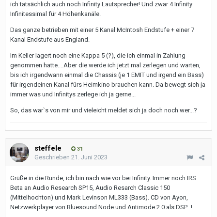
ich tatsächlich auch noch Infinity Lautsprecher! Und zwar 4 Infinity
Infinitessimal für 4 Höhenkanäle.
Das ganze betrieben mit einer 5 Kanal McIntosh Endstufe + einer 7
Kanal Endstufe aus England.
Im Keller lagert noch eine Kappa 5 (?), die ich einmal in Zahlung
genommen hatte....Aber die werde ich jetzt mal zerlegen und warten,
bis ich irgendwann einmal die Chassis (je 1 EMIT und irgend ein Bass)
für irgendeinen Kanal fürs Heimkino brauchen kann. Da bewegt sich ja
immer was und Infinitys zerlege ich ja gerne...
So, das war`s von mir und vieleicht meldet sich ja doch noch wer...?
steffele
31
Geschrieben
21. Juni 2023
Grüße in die Runde, ich bin nach wie vor bei Infinity. Immer noch IRS
Beta an Audio Research SP15, Audio Resarch Classic 150
(Mittelhochton) und Mark Levinson ML333 (Bass). CD von Ayon,
Netzwerkplayer von Bluesound Node und Antimode 2.0 als DSP...!