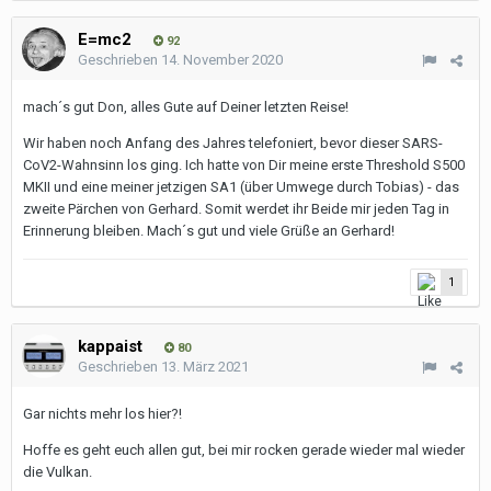
E=mc2
92
Geschrieben
14. November 2020
mach´s gut Don, alles Gute auf Deiner letzten Reise!
Wir haben noch Anfang des Jahres telefoniert, bevor dieser SARS-
CoV2-Wahnsinn los ging. Ich hatte von Dir meine erste Threshold S500
MKII und eine meiner jetzigen SA1 (über Umwege durch Tobias) - das
zweite Pärchen von Gerhard. Somit werdet ihr Beide mir jeden Tag in
Erinnerung bleiben. Mach´s gut und viele Grüße an Gerhard!
1
kappaist
80
Geschrieben
13. März 2021
Gar nichts mehr los hier?!
Hoffe es geht euch allen gut, bei mir rocken gerade wieder mal wieder
die Vulkan.