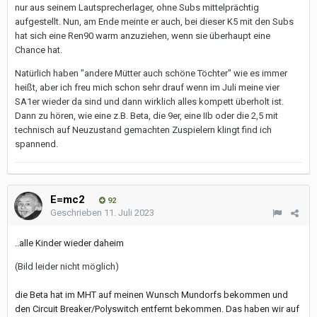
nur aus seinem Lautsprecherlager, ohne Subs mittelprächtig
aufgestellt. Nun, am Ende meinte er auch, bei dieser K5 mit den Subs
hat sich eine Ren90 warm anzuziehen, wenn sie überhaupt eine
Chance hat.
Natürlich haben "andere Mütter auch schöne Töchter" wie es immer
heißt, aber ich freu mich schon sehr drauf wenn im Juli meine vier
SA1er wieder da sind und dann wirklich alles kompett überholt ist.
Dann zu hören, wie eine z.B. Beta, die 9er, eine IIb oder die 2,5 mit
technisch auf Neuzustand gemachten Zuspielern klingt find ich
spannend.
E=mc2
92
Geschrieben
11. Juli 2023
..alle Kinder wieder daheim
(Bild leider nicht möglich)
die Beta hat im MHT auf meinen Wunsch Mundorfs bekommen und
den Circuit Breaker/Polyswitch entfernt bekommen. Das haben wir auf