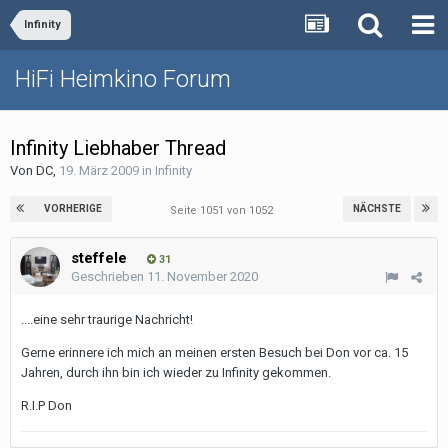
Infinity
HiFi Heimkino Forum
Infinity Liebhaber Thread
Von
DC
,
19. März 2009
in
Infinity
VORHERIGE
NÄCHSTE
Seite 1051 von 1052
steffele
31
Geschrieben
11. November 2020
....eine sehr traurige Nachricht!
Gerne erinnere ich mich an meinen ersten Besuch bei Don vor ca. 15
Jahren, durch ihn bin ich wieder zu Infinity gekommen.
R.I.P Don