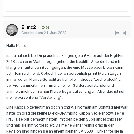
E=mc2
92
Geschrieben
21. Juni 2023
Hallo Klaus,
na da hat sich bei Dir ja auch so Einiges getan! Hatte auf der HighEnd
2018 auch eine Martin Logan gehört, die Neolith. Also die fand ich
klanglich - unter den Bedingungen, die eine Messe eben bieten kann -
sehr feinzeichnend. Optisch hab ich persönlich ja mit Martin Logan
immer so ein kleines Gefecht zu kämpfen - dieses "Löcherblech" an
der Front erinnert mich immer an einen Garderobenständer und
animiert mich darin einen Kleiderbügel aufzuhängen. Aber das ist nur
meine persönliche "Vorstellung".
Eine Kappa 5 zerlegt man doch nicht! Als Norman am Sonntag hier war
hatte ich grad die kleine Di-Pol-Bi-Amping Kappa 5 (die er bzw. seine
Frau ja selbst gemacht hatten) mit den beiden Subs angeschlossen
und hab sie ihm vorgespielt. Da meine vier Threshis grad in der
Revision sind hingen sie an einem kleinen SA 8500 II. Er kannte sie ja