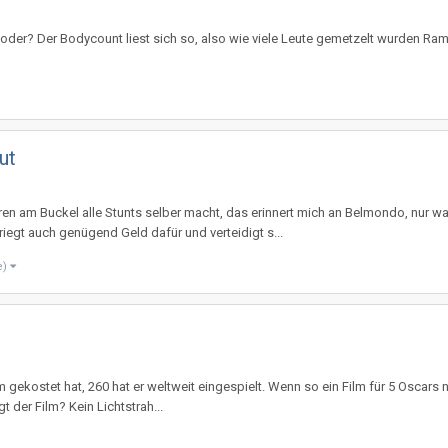
l oder? Der Bodycount liest sich so, also wie viele Leute gemetzelt wurden Rambo
ut
ren am Buckel alle Stunts selber macht, das erinnert mich an Belmondo, nur 
riegt auch genügend Geld dafür und verteidigt s...
e)
 gekostet hat, 260 hat er weltweit eingespielt. Wenn so ein Film für 5 Oscars 
t der Film? Kein Lichtstrah...