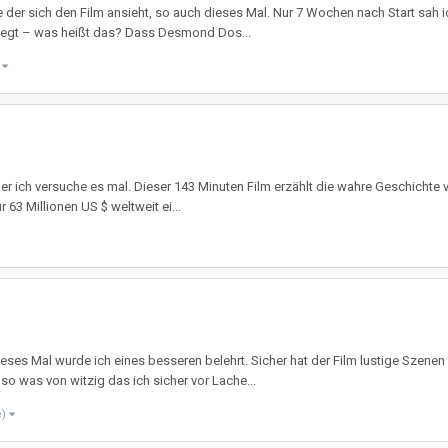
der sich den Film ansieht, so auch dieses Mal. Nur 7 Wochen nach Start sah ich
gelegt – was heißt das? Dass Desmond Dos...
)
er ich versuche es mal. Dieser 143 Minuten Film erzählt die wahre Geschichte 
r 63 Millionen US $ weltweit ei...
eses Mal wurde ich eines besseren belehrt. Sicher hat der Film lustige Szen
so was von witzig das ich sicher vor Lache...
e)