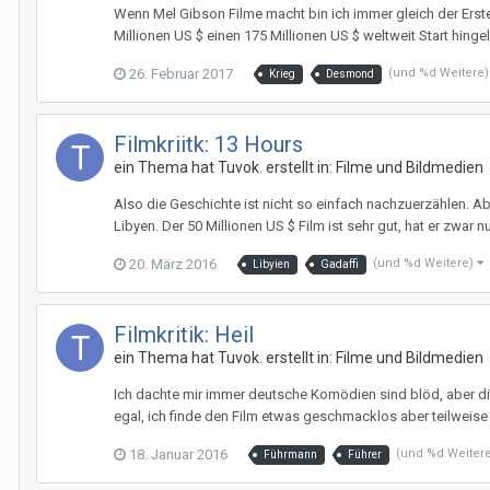
Wenn Mel Gibson Filme macht bin ich immer gleich der Erste 
Millionen US $ einen 175 Millionen US $ weltweit Start hin
26. Februar 2017
(und %d Weitere
Krieg
Desmond
Filmkriitk: 13 Hours
ein Thema hat
Tuvok.
erstellt in:
Filme und Bildmedien
Also die Geschichte ist nicht so einfach nachzuerzählen. Ab
Libyen. Der 50 Millionen US $ Film ist sehr gut, hat er zwar nu
20. März 2016
(und %d Weitere)
Libyien
Gadaffi
Filmkritik: Heil
ein Thema hat
Tuvok.
erstellt in:
Filme und Bildmedien
Ich dachte mir immer deutsche Komödien sind blöd, aber di
egal, ich finde den Film etwas geschmacklos aber teilweise 
18. Januar 2016
(und %d Weiter
Führmann
Führer