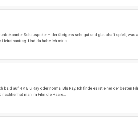
nbekannter Schauspieler – der übrigens sehr gut und glaubhaft spielt, was auc
Heiratsantrag. Und da habe ich mir s...
 bald auf 4 K Blu Ray oder normal Blu Ray. Ich finde es ist einer der besten Fi
d nachher hat man im Film die Haare...