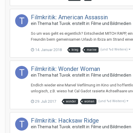
Filmkritik: American Assassin
ein Thema hat
Tuvok.
erstellt in:
Filme und Bildmedien
So um was geht es eigentlich? Entscheidet MITCH RAPP, ein u
Freundin beim gemeinsamen Urlaub in Ibiza am Strand einen 
14. Januar 2018
(und %d Weitere)
krieg
marine
Filmkritik: Wonder Woman
ein Thema hat
Tuvok.
erstellt in:
Filme und Bildmedien
Endlich wieder eine Marvel Verfilmung im Kino und hoffentlich
unlogisch, z.B. wieso hat Cal Gadot rasierte Achselhaare un
29. Juli 2017
(und %d Weitere)
wonder
woman
Filmkritik: Hacksaw Ridge
ein Thema hat
Tuvok.
erstellt in:
Filme und Bildmedien