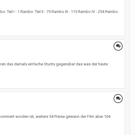
: Teil I - 1 Rambo: Teil II - 75 Rambo III - 115 Rambo IV - 254 Rambo:
waren das damals einfache Stunts gegenüber das was der heute
nominiert worden ist, weitere 54 Preise gewann der Film aber 104