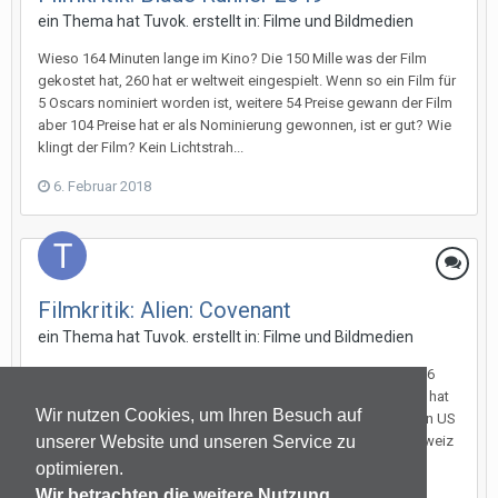
ein Thema hat
Tuvok.
erstellt in:
Filme und Bildmedien
Wieso 164 Minuten lange im Kino? Die 150 Mille was der Film
gekostet hat, 260 hat er weltweit eingespielt. Wenn so ein Film für
5 Oscars nominiert worden ist, weitere 54 Preise gewann der Film
aber 104 Preise hat er als Nominierung gewonnen, ist er gut? Wie
klingt der Film? Kein Lichtstrah...
6. Februar 2018
Filmkritik: Alien: Covenant
ein Thema hat
Tuvok.
erstellt in:
Filme und Bildmedien
So wieder mal die Auflistung: Teil 1 kam 1979 ins Kino, hat 116
Minuten gedauert, hat 11 Millionen US $ gekostet. In Amerika hat
Wir nutzen Cookies, um Ihren Besuch auf
er 80 Millionen US $ eingespielt und weltweit nur 104 Millionen US
$. Mit den Bildern von H.R. Giger, einem Zeichner aus der Schweiz
unserer Website und unseren Service zu
setzt der Film in Grausamkeit, Sp...
optimieren.
Wir betrachten die weitere Nutzung