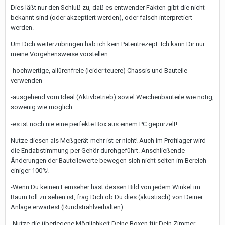
Dies läßt nur den Schluß zu, daß es entwender Fakten gibt die nicht
bekannt sind (oder akzeptiert werden), oder falsch interpretiert
werden.
Um Dich weiterzubringen hab ich kein Patentrezept. Ich kann Dir nur
meine Vorgehensweise vorstellen:
-hochwertige, allürenfreie (leider teuere) Chassis und Bauteile
verwenden
-ausgehend vom Ideal (Aktivbetrieb) soviel Weichenbauteile wie nötig,
sowenig wie möglich
-es ist noch nie eine perfekte Box aus einem PC gepurzelt!
Nutze diesen als Meßgerät-mehr ist er nicht! Auch im Profilager wird
die Endabstimmung per Gehör durchgeführt. Anschließende
Änderungen der Bauteilewerte bewegen sich nicht selten im Bereich
einiger 100%!
-Wenn Du keinen Fernseher hast dessen Bild von jedem Winkel im
Raum toll zu sehen ist, frag Dich ob Du dies (akustisch) von Deiner
Anlage erwartest (Rundstrahlverhalten).
-Nutze die überlegene Möglichkeit Deine Boxen für Dein Zimmer