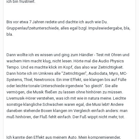
ich bin frustriert.
Bis vor etwa 7 Jahren redete und dachte ich auch wie Du.
Gruppenlaufzeitunterschiede, alles egal bzgl. Impulswiedergabe, bla,
bla.
Dann wollte ich es wissen und ging zum Händler - Test mit Ohren und
wachem Hirn macht klug, nicht lesen. Hörte mal die Audio Physics
Tempo. Und es machte klick im Kopf, das also war Zeitrichtigkeit.
Dann hörte ich im Umkreis alle "Zeitrichtigen", Audiodata, Myro, MC-
Systems, Thiel, Newtronics. Ein irrer Effekt, sie klangen bis auf Fülle
oder leichte tonale Unterschiede irgendwie "so gleich". Sie alle
vermögen, die Musik fließen zu lassen ohne hinhören zu müssen.
Livemusik-Hörer verstehen, was ich mit wie in natura meine. Leichte
sonstige klangliche Schwächen waren egal, die Musi lebt! Andere
daneben stehende Boxen klangen im Vergleich einfach anders: man
muß hinhören, der Fluß fehlt einfach. Der Fuß wippt nicht mehr, tot.
Ich kannte den Effekt aus meinem Auto. Mein kompremierender,