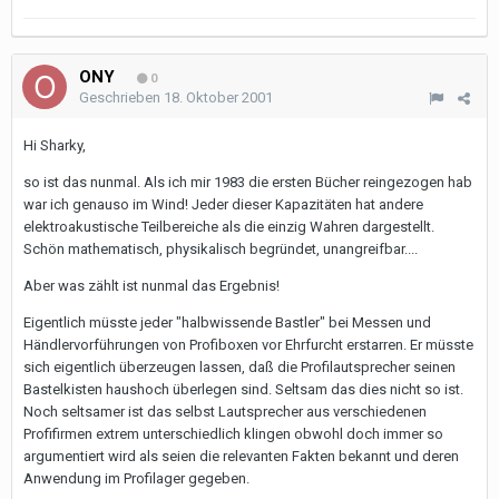
ONY
0
Geschrieben
18. Oktober 2001
Hi Sharky,
so ist das nunmal. Als ich mir 1983 die ersten Bücher reingezogen hab
war ich genauso im Wind! Jeder dieser Kapazitäten hat andere
elektroakustische Teilbereiche als die einzig Wahren dargestellt.
Schön mathematisch, physikalisch begründet, unangreifbar....
Aber was zählt ist nunmal das Ergebnis!
Eigentlich müsste jeder "halbwissende Bastler" bei Messen und
Händlervorführungen von Profiboxen vor Ehrfurcht erstarren. Er müsste
sich eigentlich überzeugen lassen, daß die Profilautsprecher seinen
Bastelkisten haushoch überlegen sind. Seltsam das dies nicht so ist.
Noch seltsamer ist das selbst Lautsprecher aus verschiedenen
Profifirmen extrem unterschiedlich klingen obwohl doch immer so
argumentiert wird als seien die relevanten Fakten bekannt und deren
Anwendung im Profilager gegeben.