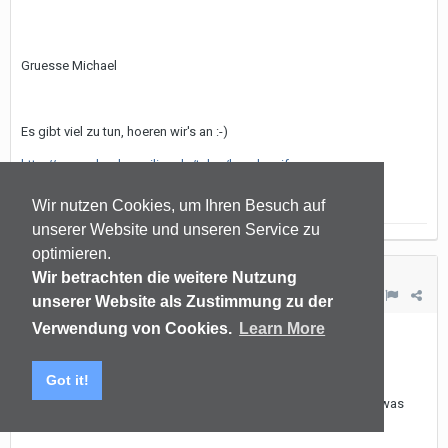
Gruesse Michael
Es gibt viel zu tun, hoeren wir's an :-)
http://www.plaudersmilies.de/tales/lsvader.gif
Wir nutzen Cookies, um Ihren Besuch auf
unserer Website und unseren Service zu
optimieren.
SvenR
Wir betrachten die weitere Nutzung
0
Geschrieben
18. Oktober 2001
unserer Website als Zustimmung zu der
Verwendung von Cookies.
Learn More
Hi,
Got it!
was verstehst Du denn unter "Deinen Plänen"? Kannst du mir etwas
über deine LS-Philosophie sagen? Wäre sehr interessant..