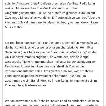
schriller Armaturenbrett-Frontlautsprecher an VW-Beta-Radio kann
wirklich Musik machen. Die Musik lebt auch bei hoher
Umgebungslautstärke. Ein Freund rüstete im gleichen Auto um auf
Zweiwege-LS und alles war dahin. Er fragte mich verwundert "aber die
klingen doch viel transparenter, dynamischer,..., warum höre ich keine
Musik mehr?"
Ein Test beim nächsten HiFi-Händler steht jedem offen. Wer nicht will,
der hat schon. Lies leiber weiter Wissenschaftsbücher. Herr Jörg
Sennheiser (jun. Chef) sagt in der "Elektroakustik-Vorlesung" an der
Uni Hannover immer sinngemäß, es werde Zeit, daß so einige
wissenschaftliche Ammenmärchen mal unter Berücksichtigung von
Psychakustik untersucht werden - ganzheitlich. Das es die
Informationsaufnahme des Hirns nicht stören soll, wenn mehrere
akustische Teilpakete zeitversetzt ankommen - die das Hirn
zusammen als ein Signal hören soll - das kann nicht gemeint sein mit
Phasenunterschied-Aussagen.
Warum nur wehren sich Techniker neues Land zu entdecken. Ich kann
IMP nur recht geben. Wer die Zeitrichtige Musikwiedergabe entdeckt