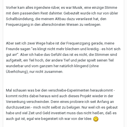
Vorher kam alles irgendwie rüber, es war Musik, eine einzige Stimme
mit dem passendem Rest dahinter. Gebeutelt wurde ich nur von übler
Schallbündelung, die meinem Altbau dazu veranlasst hat, den
Frequenzgang in den allerschönsten Weisen zu verbiegen.
Aber seit ich zwei Wege habe ist der Frequenzgang gerade, meine
Freunde sagen "es klingt nicht mehr blechern und kreidig - es hört sich
gut an!". Aber ich habe das Gefühl das ist es nicht; die Stimmen sind
aufgeteilt, ein Teil hoch, der andere Tief und jeder spielt seinen Teil
wunderbar und vom ganzem her natürlich klingend (ohne
Überhöhung), nur nicht zusammen.
Mal schauen was bei den verschiebe-Experimenten herauskommt -
kommt nichts dabei heraus wird auch dieses Projekt wieder in der
Versenkung verschwinden. Denn eines probiere ich seit Anfang an
durchzusetzen - mich nicht selbst zu belügen. Nur weil ich es gebaut
habe und viel Zeit und Geld investiert muss das nicht heißen, daß es
auch gut ist, egal wie begeistert ich war von der Idee.