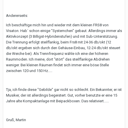
Andererseits:
Ich beschäftige mich hin und wieder mit dem kleinen FRS8 von
Visaton. Hab´ schon einige "Systemchen" gebaut. Allerdings immer als
Aktivkonzept (3 Billigst-Hybridenstufen) und mit Sub-Unterstützung.
Die Trennung erfolgt steilflankig, beim Frs8 mit 24-36 db/okt (12
db/okt ergeben sich durch den Gehäuse-Einbau, 12-24 db/okt steuert
die Weiche bei). Als Trennfrequenz wähle ich eine der höheren
Raummoden. Ich meine, dort "stört" das steilflankige Abdrehen
weniger. Bei kleinen Räumen findet sich immer eine böse Stelle
zwischen 120 und 150 Hz.....
Tja, ich finde diese "Gebilde" gar nicht so schlecht. Ein Bekannter, er ist
Musiker, der ist allerdings begeistert. Gut, vorher benutzte er eine 15
Jahre alte Kompaktanlage mit Beipackboxen. Das relativiert......
Gruß, Martin