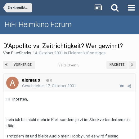
Elektronik/Sonstiges
HiFi Heimkino Forum
D'Appolito vs. Zeitrichtigkeit? Wer gewinnt?
Von
BlueSharky
,
14. Oktober 2001
in
Elektronik/Sonstiges
VORHERIGE
NÄCHSTE
Seite 3 von 5
aixmaus
0
Geschrieben
17. Oktober 2001
Hi Thorsten,
nein ich bin nicht mehr in Kiel, sondern jetzt im Steckverbinderbereich
tätig.
Trotzdem ist und bleibt Audio mein Hobby und es wird fleissig