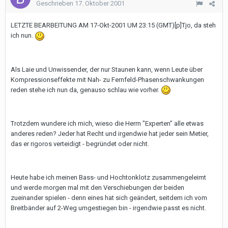
Geschrieben
17. Oktober 2001
LETZTE BEARBEITUNG AM 17-Okt-2001 UM 23:15 (GMT)
[p]Tjo, da steh
ich nun.
Als Laie und Unwissender, der nur Staunen kann, wenn Leute über
Kompressionseffekte mit Nah- zu Fernfeld-Phasenschwankungen
reden stehe ich nun da, genauso schlau wie vorher.
Trotzdem wundere ich mich, wieso die Herrn "Experten" alle etwas
anderes reden? Jeder hat Recht und irgendwie hat jeder sein Metier,
das er rigoros verteidigt - begründet oder nicht.
Heute habe ich meinen Bass- und Hochtonklotz zusammengeleimt
und werde morgen mal mit den Verschiebungen der beiden
zueinander spielen - denn eines hat sich geändert, seitdem ich vom
Breitbänder auf 2-Weg umgestiegen bin - irgendwie passt es nicht.