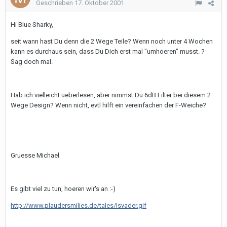
Geschrieben
17. Oktober 2001
Hi Blue Sharky,
seit wann hast Du denn die 2 Wege Teile? Wenn noch unter 4 Wochen
kann es durchaus sein, dass Du Dich erst mal "umhoeren" musst. ?
Sag doch mal.
Hab ich vielleicht ueberlesen, aber nimmst Du 6dB Filter bei diesem 2
Wege Design? Wenn nicht, evtl hilft ein vereinfachen der F-Weiche?
Gruesse Michael
Es gibt viel zu tun, hoeren wir's an :-)
http://www.plaudersmilies.de/tales/lsvader.gif