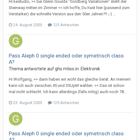
Hi kestudio, >> bei Glenn Goulds "Goldberg Variationen" steht der
Steinway mitten im Zimmer << Ich hoffe, Du hast hier (passend zum
Verstärker) die schnelle Version aus den 50er Jahren?!! ;-) ...
24. August 2003
125 Antworten
Pass Aleph 0 single ended oder symetrisch class
A?
Thema antwortete auf
gh
s
mtiso
in:
Elektronik
Hi Wolfgang, >> dann haben wir wohl das gleiche Gerät. An meinem
kann ich auch zwischen 45 und 33UpM wählen. << Das ist schon
mal nicht schlecht. Ich kann allerdings (falls nötig) auch noch 78...
23. August 2003
125 Antworten
Pass Aleph 0 single ended oder symetrisch class
A?