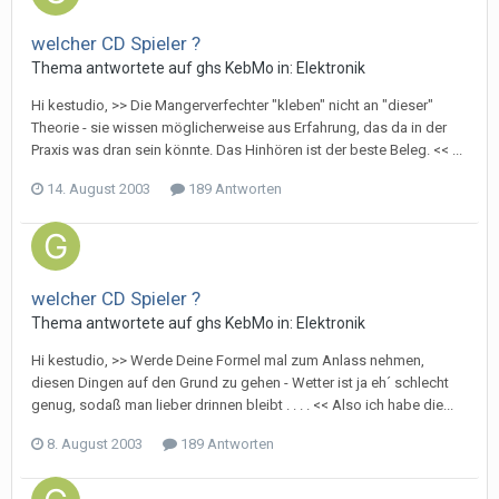
welcher CD Spieler ?
Thema antwortete auf
gh
s
KebMo
in:
Elektronik
Hi kestudio, >> Die Mangerverfechter "kleben" nicht an "dieser"
Theorie - sie wissen möglicherweise aus Erfahrung, das da in der
Praxis was dran sein könnte. Das Hinhören ist der beste Beleg. << ...
14. August 2003
189 Antworten
welcher CD Spieler ?
Thema antwortete auf
gh
s
KebMo
in:
Elektronik
Hi kestudio, >> Werde Deine Formel mal zum Anlass nehmen,
diesen Dingen auf den Grund zu gehen - Wetter ist ja eh´ schlecht
genug, sodaß man lieber drinnen bleibt . . . . << Also ich habe die...
8. August 2003
189 Antworten