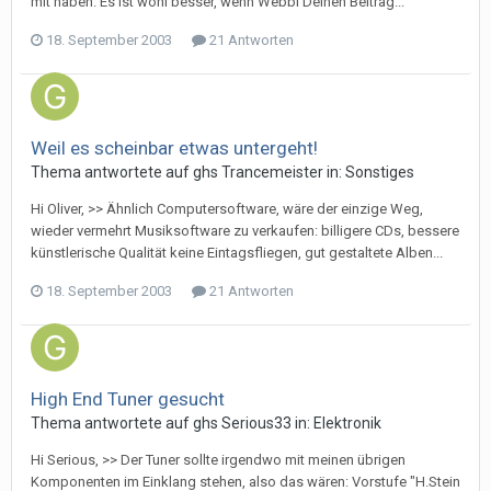
mit haben. Es ist wohl besser, wenn Webbi Deinen Beitrag...
18. September 2003
21 Antworten
Weil es scheinbar etwas untergeht!
Thema antwortete auf
gh
s
Trancemeister
in:
Sonstiges
Hi Oliver, >> Ähnlich Computersoftware, wäre der einzige Weg,
wieder vermehrt Musiksoftware zu verkaufen: billigere CDs, bessere
künstlerische Qualität keine Eintagsfliegen, gut gestaltete Alben...
18. September 2003
21 Antworten
High End Tuner gesucht
Thema antwortete auf
gh
s
Serious33
in:
Elektronik
Hi Serious, >> Der Tuner sollte irgendwo mit meinen übrigen
Komponenten im Einklang stehen, also das wären: Vorstufe "H.Stein