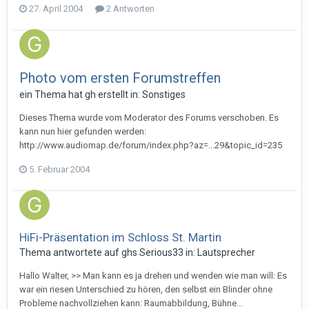
27. April 2004
2 Antworten
Photo vom ersten Forumstreffen
ein Thema hat
gh
erstellt in:
Sonstiges
Dieses Thema wurde vom Moderator des Forums verschoben. Es
kann nun hier gefunden werden:
http://www.audiomap.de/forum/index.php?az=...29&topic_id=235
5. Februar 2004
HiFi-Präsentation im Schloss St. Martin
Thema antwortete auf
gh
s
Serious33
in:
Lautsprecher
Hallo Walter, >> Man kann es ja drehen und wenden wie man will: Es
war ein riesen Unterschied zu hören, den selbst ein Blinder ohne
Probleme nachvollziehen kann: Raumabbildung, Bühne...