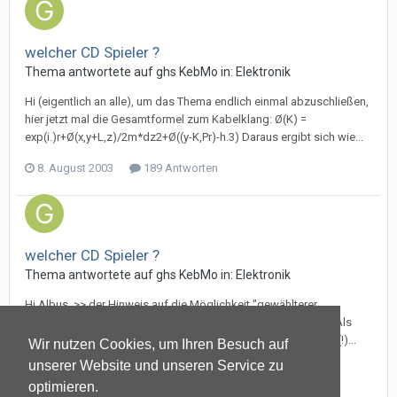
welcher CD Spieler ?
Thema antwortete auf
gh
s
KebMo
in:
Elektronik
Hi (eigentlich an alle), um das Thema endlich einmal abzuschließen,
hier jetzt mal die Gesamtformel zum Kabelklang: Ø(K) =
exp(i.)r+Ø(x,y+L,z)/2m*dz2+Ø((y-K,Pr)-h.3) Daraus ergibt sich wie...
8. August 2003
189 Antworten
welcher CD Spieler ?
Thema antwortete auf
gh
s
KebMo
in:
Elektronik
Hi Albus, >> der Hinweis auf die Möglichkeit "gewählterer
Formulierungen" gefällt mir sehr gut. << Kann ich mir denken. Als
vorrangiges Kriterium muß hier allerdings die Verständlichkeit(!)...
Wir nutzen Cookies, um Ihren Besuch auf
unserer Website und unseren Service zu
7. August 2003
189 Antworten
optimieren.