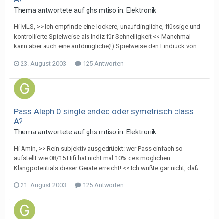
Thema antwortete auf
gh
s
mtiso
in:
Elektronik
Hi MLS, >> Ich empfinde eine lockere, unaufdingliche, flüssige und
kontrollierte Spielweise als Indiz für Schnelligkeit << Manchmal
kann aber auch eine aufdringliche(!) Spielweise den Eindruck von...
23. August 2003
125 Antworten
Pass Aleph 0 single ended oder symetrisch class
A?
Thema antwortete auf
gh
s
mtiso
in:
Elektronik
Hi Amin, >> Rein subjektiv ausgedrückt: wer Pass einfach so
aufstellt wie 08/15 Hifi hat nicht mal 10% des möglichen
Klangpotentials dieser Geräte erreicht! << Ich wußte gar nicht, daß...
21. August 2003
125 Antworten