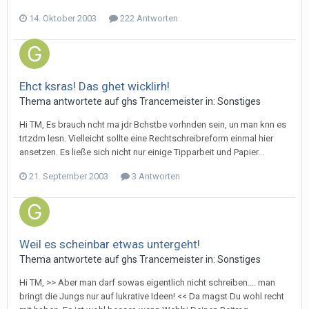
14. Oktober 2003
222 Antworten
Ehct ksras! Das ghet wicklirh!
Thema antwortete auf
gh
s
Trancemeister
in:
Sonstiges
Hi TM, Es brauch ncht ma jdr Bchstbe vorhnden sein, un man knn es
trtzdm lesn. Vielleicht sollte eine Rechtschreibreform einmal hier
ansetzen. Es ließe sich nicht nur einige Tipparbeit und Papier...
21. September 2003
3 Antworten
Weil es scheinbar etwas untergeht!
Thema antwortete auf
gh
s
Trancemeister
in:
Sonstiges
Hi TM, >> Aber man darf sowas eigentlich nicht schreiben.... man
bringt die Jungs nur auf lukrative Ideen! << Da magst Du wohl recht