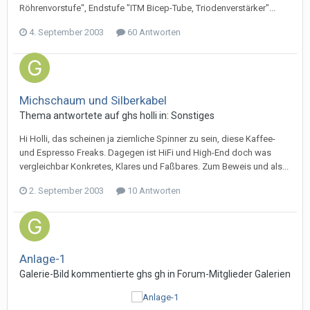
Röhrenvorstufe", Endstufe "ITM Bicep-Tube, Triodenverstärker"...
4. September 2003
60 Antworten
Michschaum und Silberkabel
Thema antwortete auf
gh
s
holli
in:
Sonstiges
Hi Holli, das scheinen ja ziemliche Spinner zu sein, diese Kaffee-
und Espresso Freaks. Dagegen ist HiFi und High-End doch was
vergleichbar Konkretes, Klares und Faßbares. Zum Beweis und als...
2. September 2003
10 Antworten
Anlage-1
Galerie-Bild kommentierte
gh
s
gh
in
Forum-Mitglieder Galerien