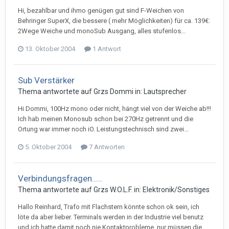
Hi, bezahlbar und ihmo genügen gut sind F-Weichen von
Behringer SuperX, die bessere ( mehr Möglichkeiten) für ca. 139€:
2Wege Weiche und monoSub Ausgang, alles stufenlos...
13. Oktober 2004
1 Antwort
Sub Verstärker
Thema antwortete auf
Grz
s
Dommi
in:
Lautsprecher
Hi Dommi, 100Hz mono oder nicht, hängt viel von der Weiche ab!!!
Ich hab meinen Monosub schon bei 270Hz getrennt und die
Ortung war immer noch iO. Leistungstechnisch sind zwei...
5. Oktober 2004
7 Antworten
Verbindungsfragen.....
Thema antwortete auf
Grz
s
W.O.L.F.
in:
Elektronik/Sonstiges
Hallo Reinhard, Trafo mit Flachstern könnte schon ok sein, ich
löte da aber lieber. Terminals werden in der Industrie viel benutz
und ich hatte damit noch nie Kontaktprobleme, nur müssen die...