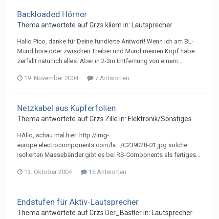
Backloaded Hörner
Thema antwortete auf
Grz
s
kliem
in:
Lautsprecher
Hallo Pico, danke für Deine fundierte Antwort! Wenn ich am BL-
Mund höre oder zwischen Treiber und Mund meinen Kopf habe
zerfällt natürlich alles. Aber in 2-3m Entfernung von einem...
19. November 2004
7 Antworten
Netzkabel aus Kupferfolien
Thema antwortete auf
Grz
s
Zille
in:
Elektronik/Sonstiges
HAllo, schau mal hier: http://img-
europe.electrocomponents.com/la.../C239028-01.jpg solche
isolierten Massebänder gibt es bei RS-Components als fertiges...
13. Oktober 2004
15 Antworten
Endstufen für Aktiv-Lautsprecher
Thema antwortete auf
Grz
s
Der_Bastler
in:
Lautsprecher