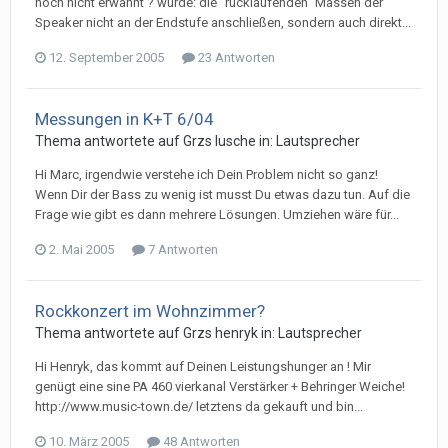
noch nicht erwähnt ? wurde: die "rücklaufenden" Massen der
Speaker nicht an der Endstufe anschließen, sondern auch direkt...
12. September 2005
23 Antworten
Messungen in K+T 6/04
Thema antwortete auf
Grz
s
lusche
in:
Lautsprecher
Hi Marc, irgendwie verstehe ich Dein Problem nicht so ganz!
Wenn Dir der Bass zu wenig ist musst Du etwas dazu tun. Auf die
Frage wie gibt es dann mehrere Lösungen. Umziehen wäre für...
2. Mai 2005
7 Antworten
Rockkonzert im Wohnzimmer?
Thema antwortete auf
Grz
s
henryk
in:
Lautsprecher
Hi Henryk, das kommt auf Deinen Leistungshunger an ! Mir
genügt eine sine PA 460 vierkanal Verstärker + Behringer Weiche!
http://www.music-town.de/ letztens da gekauft und bin...
10. März 2005
48 Antworten