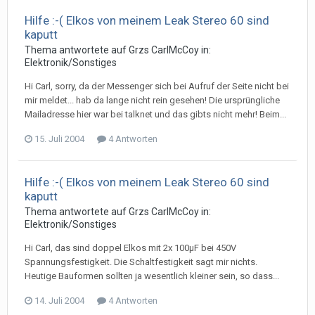
Hilfe :-( Elkos von meinem Leak Stereo 60 sind
kaputt
Thema antwortete auf
Grz
s
CarlMcCoy
in:
Elektronik/Sonstiges
Hi Carl, sorry, da der Messenger sich bei Aufruf der Seite nicht bei
mir meldet... hab da lange nicht rein gesehen! Die ursprüngliche
Mailadresse hier war bei talknet und das gibts nicht mehr! Beim...
15. Juli 2004
4 Antworten
Hilfe :-( Elkos von meinem Leak Stereo 60 sind
kaputt
Thema antwortete auf
Grz
s
CarlMcCoy
in:
Elektronik/Sonstiges
Hi Carl, das sind doppel Elkos mit 2x 100µF bei 450V
Spannungsfestigkeit. Die Schaltfestigkeit sagt mir nichts.
Heutige Bauformen sollten ja wesentlich kleiner sein, so dass...
14. Juli 2004
4 Antworten