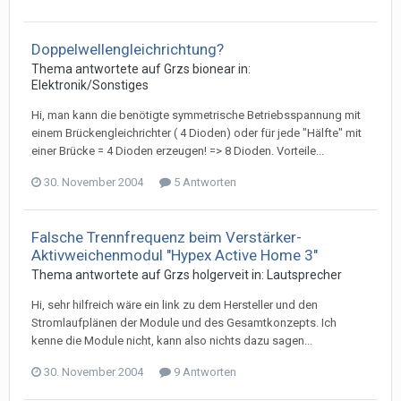
Doppelwellengleichrichtung?
Thema antwortete auf
Grz
s
bionear
in:
Elektronik/Sonstiges
Hi, man kann die benötigte symmetrische Betriebsspannung mit
einem Brückengleichrichter ( 4 Dioden) oder für jede "Hälfte" mit
einer Brücke = 4 Dioden erzeugen! => 8 Dioden. Vorteile...
30. November 2004
5 Antworten
Falsche Trennfrequenz beim Verstärker-
Aktivweichenmodul "Hypex Active Home 3"
Thema antwortete auf
Grz
s
holgerveit
in:
Lautsprecher
Hi, sehr hilfreich wäre ein link zu dem Hersteller und den
Stromlaufplänen der Module und des Gesamtkonzepts. Ich
kenne die Module nicht, kann also nichts dazu sagen...
30. November 2004
9 Antworten