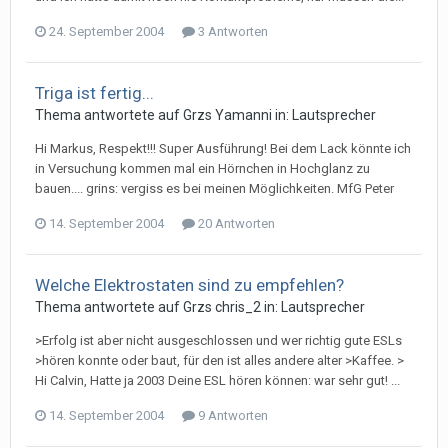
24. September 2004
3 Antworten
Triga ist fertig...
Thema antwortete auf
Grz
s
Yamanni
in:
Lautsprecher
Hi Markus, Respekt!!! Super Ausführung! Bei dem Lack könnte ich
in Versuchung kommen mal ein Hörnchen in Hochglanz zu
bauen.... grins: vergiss es bei meinen Möglichkeiten. MfG Peter
14. September 2004
20 Antworten
Welche Elektrostaten sind zu empfehlen?
Thema antwortete auf
Grz
s
chris_2
in:
Lautsprecher
>Erfolg ist aber nicht ausgeschlossen und wer richtig gute ESLs
>hören konnte oder baut, für den ist alles andere alter >Kaffee. >
Hi Calvin, Hatte ja 2003 Deine ESL hören können: war sehr gut! ...
14. September 2004
9 Antworten