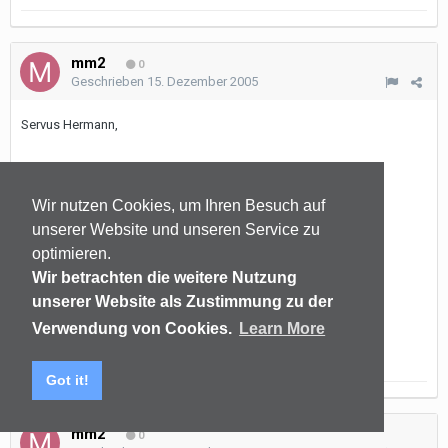
mm2
0
Geschrieben
15. Dezember 2005
Servus Hermann,
Glimmert es schon bei Dir ?
Wir nutzen Cookies, um Ihren Besuch auf
unserer Website und unseren Service zu
optimieren.
Meld Dich am Sonntag mal wie die Tournee war.
Wir betrachten die weitere Nutzung
unserer Website als Zustimmung zu der
Viele Grüße
Verwendung von Cookies.
Learn More
mm²
Got it!
mm2
0