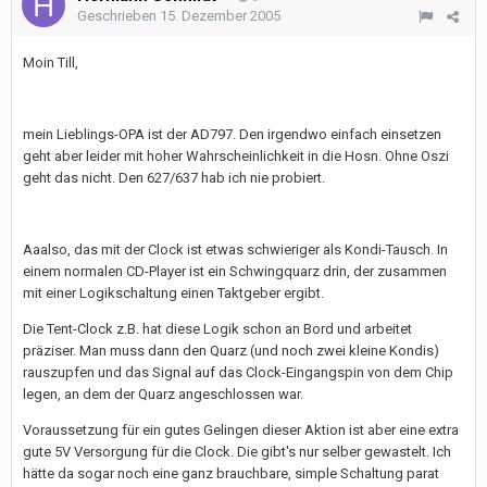
Geschrieben
15. Dezember 2005
Moin Till,
mein Lieblings-OPA ist der AD797. Den irgendwo einfach einsetzen
geht aber leider mit hoher Wahrscheinlichkeit in die Hosn. Ohne Oszi
geht das nicht. Den 627/637 hab ich nie probiert.
Aaalso, das mit der Clock ist etwas schwieriger als Kondi-Tausch. In
einem normalen CD-Player ist ein Schwingquarz drin, der zusammen
mit einer Logikschaltung einen Taktgeber ergibt.
Die Tent-Clock z.B. hat diese Logik schon an Bord und arbeitet
präziser. Man muss dann den Quarz (und noch zwei kleine Kondis)
rauszupfen und das Signal auf das Clock-Eingangspin von dem Chip
legen, an dem der Quarz angeschlossen war.
Voraussetzung für ein gutes Gelingen dieser Aktion ist aber eine extra
gute 5V Versorgung für die Clock. Die gibt's nur selber gewastelt. Ich
hätte da sogar noch eine ganz brauchbare, simple Schaltung parat