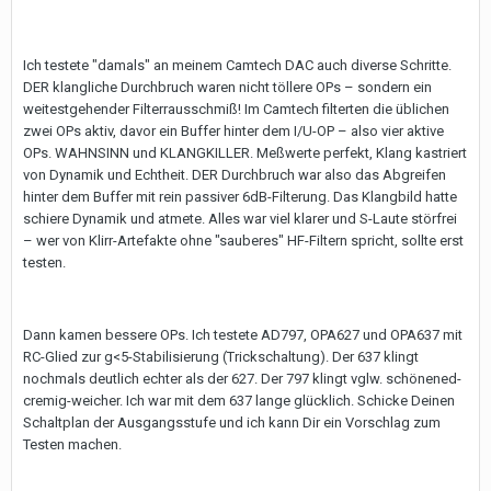
Ich testete "damals" an meinem Camtech DAC auch diverse Schritte.
DER klangliche Durchbruch waren nicht töllere OPs – sondern ein
weitestgehender Filterrausschmiß! Im Camtech filterten die üblichen
zwei OPs aktiv, davor ein Buffer hinter dem I/U-OP – also vier aktive
OPs. WAHNSINN und KLANGKILLER. Meßwerte perfekt, Klang kastriert
von Dynamik und Echtheit. DER Durchbruch war also das Abgreifen
hinter dem Buffer mit rein passiver 6dB-Filterung. Das Klangbild hatte
schiere Dynamik und atmete. Alles war viel klarer und S-Laute störfrei
– wer von Klirr-Artefakte ohne "sauberes" HF-Filtern spricht, sollte erst
testen.
Dann kamen bessere OPs. Ich testete AD797, OPA627 und OPA637 mit
RC-Glied zur g<5-Stabilisierung (Trickschaltung). Der 637 klingt
nochmals deutlich echter als der 627. Der 797 klingt vglw. schönened-
cremig-weicher. Ich war mit dem 637 lange glücklich. Schicke Deinen
Schaltplan der Ausgangsstufe und ich kann Dir ein Vorschlag zum
Testen machen.