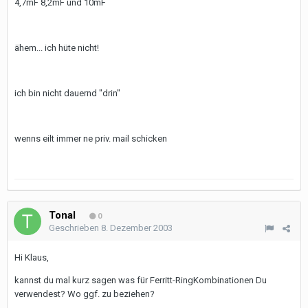
4,7mF 8,2mF und 10mF
ähem... ich hüte nicht!
ich bin nicht dauernd "drin"
wenns eilt immer ne priv. mail schicken
Tonal
0
Geschrieben
8. Dezember 2003
Hi Klaus,
kannst du mal kurz sagen was für Ferritt-RingKombinationen Du
verwendest? Wo ggf. zu beziehen?