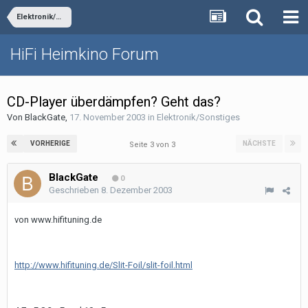
Elektronik/Sonstiges
HiFi Heimkino Forum
CD-Player überdämpfen? Geht das?
Von
BlackGate
,
17. November 2003
in
Elektronik/Sonstiges
VORHERIGE
NÄCHSTE
Seite 3 von 3
BlackGate
0
Geschrieben
8. Dezember 2003
von www.hifituning.de
http://www.hifituning.de/Slit-Foil/slit-foil.html