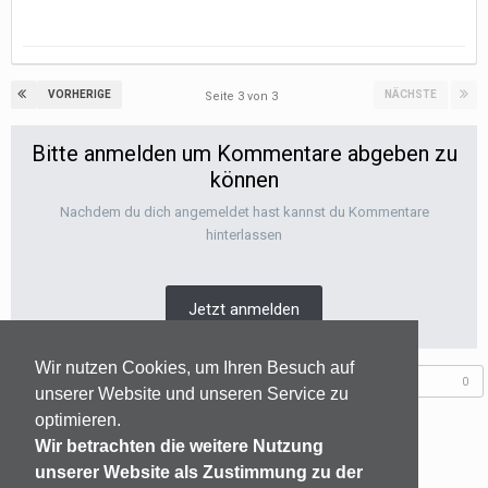
VORHERIGE
NÄCHSTE
Seite 3 von 3
Bitte anmelden um Kommentare abgeben zu
können
Nachdem du dich angemeldet hast kannst du Kommentare
hinterlassen
Jetzt anmelden
Wir nutzen Cookies, um Ihren Besuch auf
Folgen diesem Inhalt
0
unserer Website und unseren Service zu
optimieren.
Wir betrachten die weitere Nutzung
GEHE ZUR THEMENÜBERSICHT
unserer Website als Zustimmung zu der