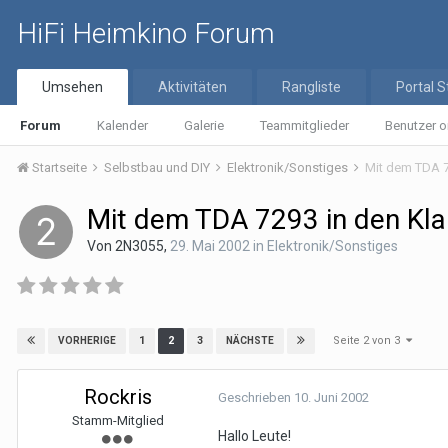
HiFi Heimkino Forum
Umsehen
Aktivitäten
Rangliste
Portal S
Forum
Kalender
Galerie
Teammitglieder
Benutzer o
Startseite
Selbstbau und DIY
Elektronik/Sonstiges
Mit dem TDA 729
Mit dem TDA 7293 in den Klangh
Von
2N3055
,
29. Mai 2002
in
Elektronik/Sonstiges
Seite 2 von 3
1
2
3
VORHERIGE
NÄCHSTE
Rockris
Geschrieben
10. Juni 2002
Stamm-Mitglied
Hallo Leute!