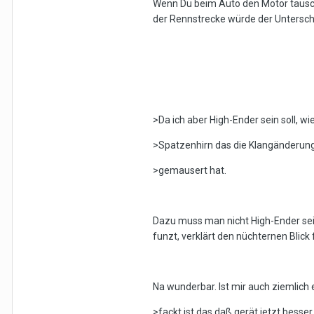
Wenn Du beim Auto den Motor tausch
der Rennstrecke würde der Unterschi
>Da ich aber High-Ender sein soll, wi
>Spatzenhirn das die Klangänderung 
>gemausert hat.
Dazu muss man nicht High-Ender sein :
funzt, verklärt den nüchternen Blick
Na wunderbar. Ist mir auch ziemlich 
>fackt ist das daß gerät jetzt besser