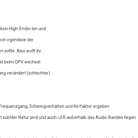
kein High-Ender bin und
doch irgendwie der
sollte. Also wollt ihr
rät beim OPV wechsel
ng verändert (schlechter).
in Frequenzgang, Schwingverhalten und Kirrfaktor ergeben.
 subtiler Natur sind und auch i.d.R außerhalb des Audio-Bandes liegen.