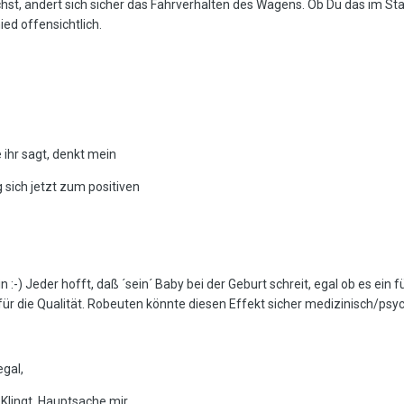
st, ändert sich sicher das Fahrverhalten des Wagens. Ob Du das im St
ed offensichtlich.
e ihr sagt, denkt mein
sich jetzt zum positiven
-) Jeder hofft, daß ´sein´ Baby bei der Geburt schreit, egal ob es ein fü
 für die Qualität. Robeuten könnte diesen Effekt sicher medizinisch/psy
egal,
 Klingt. Hauptsache mir