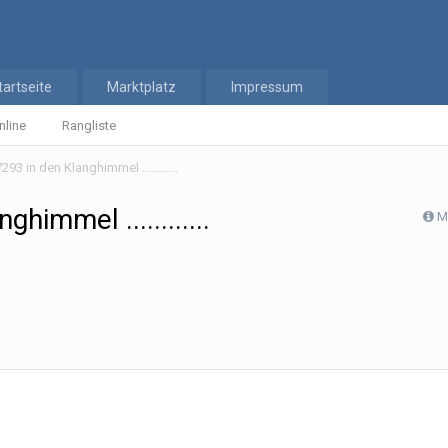
tartseite
Marktplatz
Impressum
nline
Rangliste
3 in den Klanghimmel ............
immel ............
M