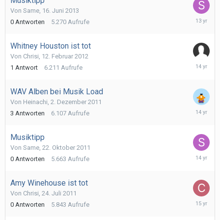
Musiktipp
Von
Same
,
16. Juni 2013
16.
0
Antworten
5.270
Aufrufe
Juni
2013
Whitney Houston ist tot
Von
Chrisi
,
12. Februar 2012
12.
1
Antwort
6.211
Aufrufe
Februar
2012
WAV Alben bei Musik Load
Von
Heinachi
,
2. Dezember 2011
17.
3
Antworten
6.107
Aufrufe
Dezembe
2011
Musiktipp
Von
Same
,
22. Oktober 2011
22.
0
Antworten
5.663
Aufrufe
Oktober
2011
Amy Winehouse ist tot
Von
Chrisi
,
24. Juli 2011
24.
0
Antworten
5.843
Aufrufe
Juli
2011