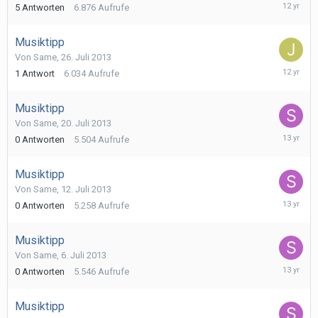
24.
5
Antworten
6.876
Aufrufe
März
2014
Musiktipp
Von
Same
,
26. Juli 2013
31.
1
Antwort
6.034
Aufrufe
Januar
2014
Musiktipp
Von
Same
,
20. Juli 2013
20.
0
Antworten
5.504
Aufrufe
Juli
2013
Musiktipp
Von
Same
,
12. Juli 2013
12.
0
Antworten
5.258
Aufrufe
Juli
2013
Musiktipp
Von
Same
,
6. Juli 2013
6.
0
Antworten
5.546
Aufrufe
Juli
2013
Musiktipp