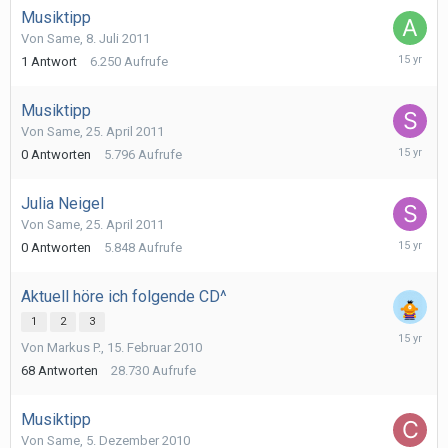
Musiktipp
Von
Same
,
8. Juli 2011
11.
1
Antwort
6.250
Aufrufe
Juli
2011
Musiktipp
Von
Same
,
25. April 2011
25.
0
Antworten
5.796
Aufrufe
April
2011
Julia Neigel
Von
Same
,
25. April 2011
25.
0
Antworten
5.848
Aufrufe
April
2011
Aktuell höre ich folgende CD^
1
2
3
1.
Von
Markus P.
,
15. Februar 2010
März
2011
68
Antworten
28.730
Aufrufe
Musiktipp
Von
Same
,
5. Dezember 2010