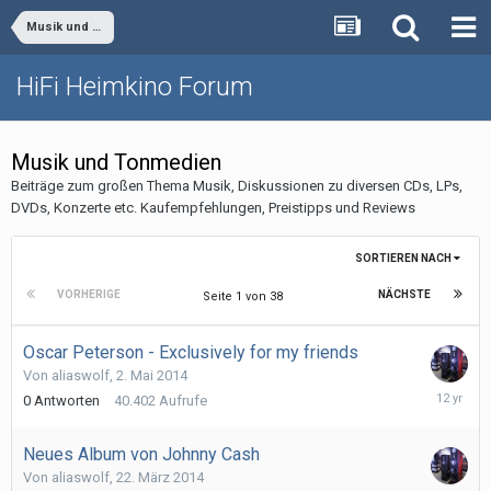
Musik und Film
HiFi Heimkino Forum
Musik und Tonmedien
Beiträge zum großen Thema Musik, Diskussionen zu diversen CDs, LPs,
DVDs, Konzerte etc. Kaufempfehlungen, Preistipps und Reviews
SORTIEREN NACH
VORHERIGE
NÄCHSTE
Seite 1 von 38
Oscar Peterson - Exclusively for my friends
Von
aliaswolf
,
2. Mai 2014
2.
0
Antworten
40.402
Aufrufe
Mai
2014
Neues Album von Johnny Cash
Von
aliaswolf
,
22. März 2014