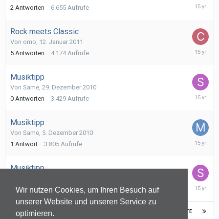
17.
2
Antworten
6.655
Aufrufe
Januar
2011
Rock meets Classic
Von
omo
,
12. Januar 2011
16.
5
Antworten
4.174
Aufrufe
Januar
2011
Musiktipp
Von
Same
,
29. Dezember 2010
29.
0
Antworten
3.429
Aufrufe
Dezembe
2010
Musiktipp
Von
Same
,
5. Dezember 2010
6.
1
Antwort
3.805
Aufrufe
Dezembe
2010
Musiktipp
Von
Same
,
24. November 2010
24.
0
Antworten
3.476
Aufrufe
Wir nutzen Cookies, um Ihren Besuch auf
Novembe
unserer Website und unseren Service zu
2010
VORHERIGE
NÄCHSTE
Seite 1 von 38
optimieren.