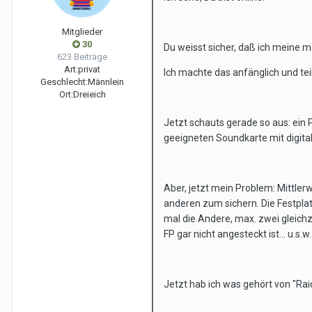
Mitglieder
30
Du weisst sicher, daß ich meine me
623 Beiträge
Art:
privat
Ich machte das anfänglich und tei
Geschlecht:
Männlein
Ort:
Dreieich
Jetzt schauts gerade so aus: ein
geeigneten Soundkarte mit digit
Aber, jetzt mein Problem: Mittler
anderen zum sichern. Die Festplat
mal die Andere, max. zwei gleichzei
FP gar nicht angesteckt ist... u.s.w.
Jetzt hab ich was gehört von "Ra