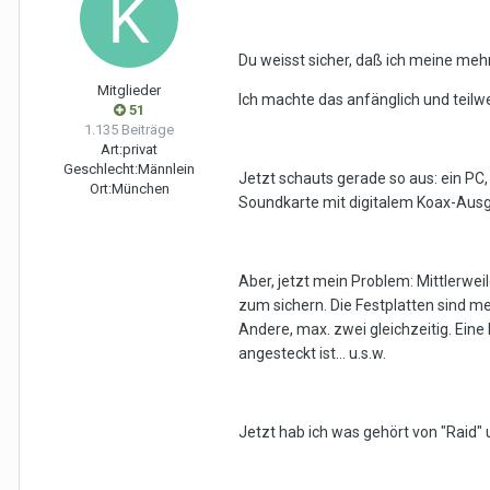
Du weisst sicher, daß ich meine mehr
Mitglieder
Ich machte das anfänglich und teilwe
51
1.135 Beiträge
Art:
privat
Geschlecht:
Männlein
Jetzt schauts gerade so aus: ein P
Ort:
München
Soundkarte mit digitalem Koax-Aus
Aber, jetzt mein Problem: Mittlerwei
zum sichern. Die Festplatten sind me
Andere, max. zwei gleichzeitig. Eine P
angesteckt ist... u.s.w.
Jetzt hab ich was gehört von "Raid