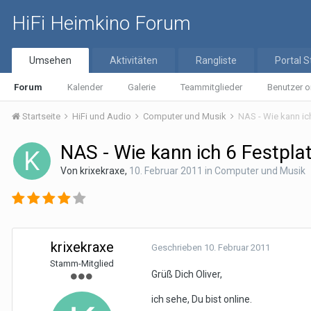
HiFi Heimkino Forum
Umsehen
Aktivitäten
Rangliste
Portal S
Forum
Kalender
Galerie
Teammitglieder
Benutzer o
Startseite
HiFi und Audio
Computer und Musik
NAS - Wie kann ich
NAS - Wie kann ich 6 Festplat
Von
krixekraxe
,
10. Februar 2011
in
Computer und Musik
krixekraxe
Geschrieben
10. Februar 2011
Stamm-Mitglied
Grüß Dich Oliver,
ich sehe, Du bist online.