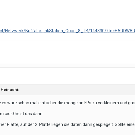
oduct/Netzwerk/Buffalo/LinkStation_Quad_8_TB/144830/?tn=HARD
 Heinachi:
nke es wäre schon mal einfacher die menge an FPs zu verkleinern und gr
e raid 0 heist das dann.
er Platte, auf der 2. Platte liegen die daten dann gespiegelt. Sollte ein