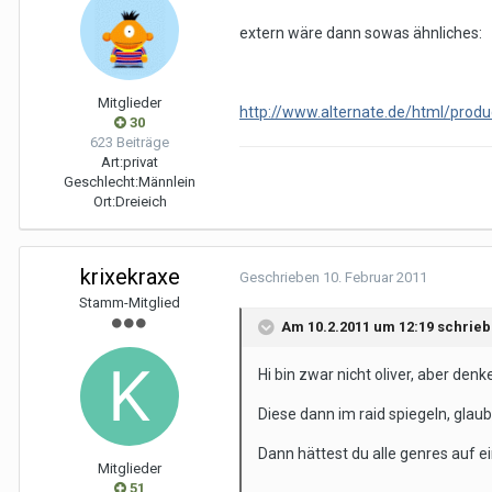
extern wäre dann sowas ähnliches:
Mitglieder
http://www.alternate.de/html/pr
30
623 Beiträge
Art:
privat
Geschlecht:
Männlein
Ort:
Dreieich
krixekraxe
Geschrieben
10. Februar 2011
Stamm-Mitglied
Am 10.2.2011 um 12:19 schrieb
Hi bin zwar nicht oliver, aber de
Diese dann im raid spiegeln, glaub
Dann hättest du alle genres auf ein
Mitglieder
51