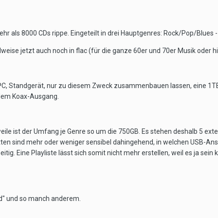
hr als 8000 CDs rippe. Eingeteilt in drei Hauptgenres: Rock/Pop/Blues -
lweise jetzt auch noch in flac (für die ganze 60er und 70er Musik oder
 PC, Standgerät, nur zu diesem Zweck zusammenbauen lassen, eine 1TB 
alem Koax-Ausgang.
weile ist der Umfang je Genre so um die 750GB. Es stehen deshalb 5 exter
ten sind mehr oder weniger sensibel dahingehend, in welchen USB-Anschl
tig. Eine Playliste lässt sich somit nicht mehr erstellen, weil es ja sein
id" und so manch anderem.