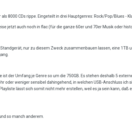
 als 8000 CDs rippe. Eingeteilt in drei Hauptgenres: Rock/Pop/Blues - Kl
ise jetzt auch noch in flac (für die ganze 60er und 70er Musik oder hi
C, Standgerät, nur zu diesem Zweck zusammenbauen lassen, eine 1TB un
gang.
le ist der Umfang je Genre so um die 750GB. Es stehen deshalb 5 externe
hr oder weniger sensibel dahingehend, in welchen USB-Anschluss ich sie
layliste lässt sich somit nicht mehr erstellen, weil es ja sein kann, daß 
" und so manch anderem.