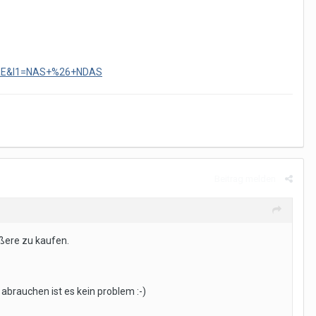
WARE&l1=NAS+%26+NDAS
Beitrag melden
ößere zu kaufen.
e abrauchen ist es kein problem :-)