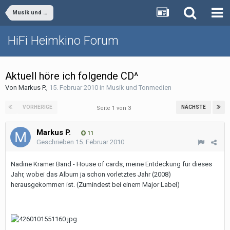
Musik und Tonmedien
HiFi Heimkino Forum
Aktuell höre ich folgende CD^
Von
Markus P.
,
15. Februar 2010
in
Musik und Tonmedien
VORHERIGE
NÄCHSTE
Seite 1 von 3
Markus P.
11
Geschrieben
15. Februar 2010
Nadine Kramer Band - House of cards, meine Entdeckung für dieses
Jahr, wobei das Album ja schon vorletztes Jahr (2008)
herausgekommen ist. (Zumindest bei einem Major Label)