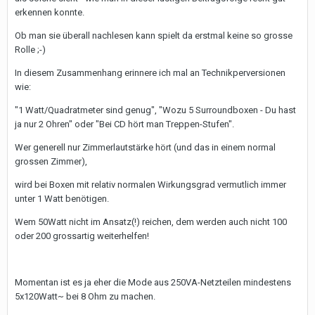
erkennen konnte.
Ob man sie überall nachlesen kann spielt da erstmal keine so grosse
Rolle ;-)
In diesem Zusammenhang erinnere ich mal an Technikperversionen
wie:
"1 Watt/Quadratmeter sind genug", "Wozu 5 Surroundboxen - Du hast
ja nur 2 Ohren" oder "Bei CD hört man Treppen-Stufen".
Wer generell nur Zimmerlautstärke hört (und das in einem normal
grossen Zimmer),
wird bei Boxen mit relativ normalen Wirkungsgrad vermutlich immer
unter 1 Watt benötigen.
Wem 50Watt nicht im Ansatz(!) reichen, dem werden auch nicht 100
oder 200 grossartig weiterhelfen!
Momentan ist es ja eher die Mode aus 250VA-Netzteilen mindestens
5x120Watt~ bei 8 Ohm zu machen.