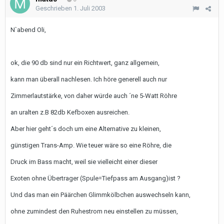
Geschrieben
1. Juli 2003
N`abend Oli,
ok, die 90 db sind nur ein Richtwert, ganz allgemein,
kann man überall nachlesen. Ich höre generell auch nur
Zimmerlautstärke, von daher würde auch ´ne 5-Watt Röhre
an uralten z.B 82db Kefboxen ausreichen.
Aber hier geht´s doch um eine Alternative zu kleinen,
günstigen Trans-Amp. Wie teuer wäre so eine Röhre, die
Druck im Bass macht, weil sie vielleicht einer dieser
Exoten ohne Übertrager (Spule=Tiefpass am Ausgang)ist ?
Und das man ein Päärchen Glimmkölbchen auswechseln kann,
ohne zumindest den Ruhestrom neu einstellen zu müssen,