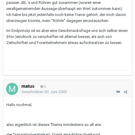
passen JBL´s und Röhren gut zusammen (soweit einer
verallgemeinernden Aussage überhaupt ein Wert zukommen kann).
Ich habe bis jetzt jedenfalls noch keine Transi gehört, der mich davon
überzeugen könnte, mein "Röhrle" dagegen einzutauschen.
Im Endprinzip ist es aber eine Geschmacksfrage uns sich selber einen
(Hör-)eindruck zu verschaffen ist allemal besser, als sich von
Zeitschriften und Forenteilnehmern etwas aufschwatzen zu lassen.
matus
0
Geschrieben
30. Juni 2003
Hallo nochmal,
also eigentlich ist dieses Thema mindestens so alt wie
der Transistor(verstärker). Damit eine Röhre überhaupt