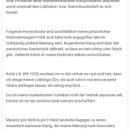
ihren Produkten einen wiedererkennbaren Klangcharakter verpassen,
somit eventuell eine Liebhaber- bzw. Stammkundschaft an sich
binden.
Folgende Höreindrücke sind auschließlich meine persönlichen
Wahrnehmungen!! Fühlt euch bitte nicht angegriffen falls ihr
vollständig anderer Meinung seid. Angenehmer Klang wird über den
persönlichen Geschmack definiert, sodass es kein richtig oder falsch
gibt. Vielleicht könnt ihr meine Eindrücke selbst nachvollziehen...
Rotel z.B. (RA 1070) erschien mir in den Höhen so rauh und hart, dass
ich einige meiner Lieblings-CDs, die auch schon mal eine verzerrte
Gitarre anklingen lassen, als nervig empfand.......
Da ich meine musikalischen Vorlieben nicht der Technik anpassen will,
könnte ich mir ein solches Gerät niemals anschaffen!!
Marantz (pm 8200 & pm17mkII) tendierte dagegen zu einem
wesentlich wärmeren Klang, der meiner Meinung nach besonders