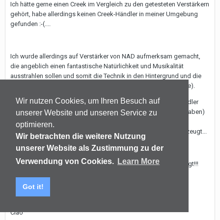
Ich hätte gerne einen Creek im Vergleich zu den getesteten Verstärkern
gehört, habe allerdings keinen Creek-Händler in meiner Umgebung
gefunden :-(....
Ich wurde allerdings auf Verstärker von NAD aufmerksam gemacht,
die angeblich einen fantastische Natürlichkeit und Musikalität
ausstrahlen sollen und somit die Technik in den Hintergrund und die
Musik in den Vordergrund stellen (wie es ja eigentlich sein sollte).
Wir nutzen Cookies, um Ihren Besuch auf
Ich habe eine NAD Vor-/Endkombi bislang leider erst beim Händler
probegehört, aber bin (ohne sie allerdings zuhause gehört zu haben)
unserer Website und unseren Service zu
im Vergleich zu ebenfalls dort gehörten Verstärkern von Rotel,
optimieren.
Marantz, Vincent von der Klangphilosophie von NAD sehr überzeugt...
Wir betrachten die weitere Nutzung
unserer Website als Zustimmung zu der
Verwendung von Cookies.
Learn More
Ich bin gespannt, wie sich NAD in meinen Räumlichkeiten schlägt!!!
Könnten genau die Allrounder sein nach denen ich suche...
Got it!
Ciao