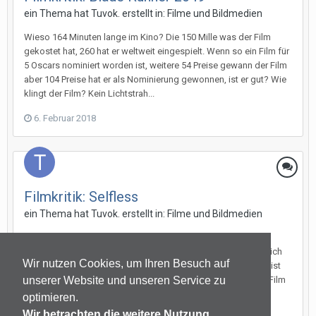
ein Thema hat
Tuvok.
erstellt in:
Filme und Bildmedien
Wieso 164 Minuten lange im Kino? Die 150 Mille was der Film
gekostet hat, 260 hat er weltweit eingespielt. Wenn so ein Film für
5 Oscars nominiert worden ist, weitere 54 Preise gewann der Film
aber 104 Preise hat er als Nominierung gewonnen, ist er gut? Wie
klingt der Film? Kein Lichtstrah...
6. Februar 2018
Filmkritik: Selfless
ein Thema hat
Tuvok.
erstellt in:
Filme und Bildmedien
Ich kann mich an den Film erinnern, „Voices“ wo der 1976
geborene Darsteller Ryan Reynolds die Hauptrolle spielt und ich
Wir nutzen Cookies, um Ihren Besuch auf
muss sagen er spielt gut der Film war ein Käse. Jetzt endlich ist
mit ihm ein Film im Kino der wirklich spannend ist. Der beste Film
unserer Website und unseren Service zu
mit ihm ist zweifelsohne für mich „Green Lante...
optimieren.
Wir betrachten die weitere Nutzung