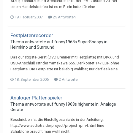
Ärzte, Zahnärzte und Architekten trifft der "EV" Zustand zu. Bei
einem Handelsbetrieb ist es m.E. ein Indiz für eine...
19. Februar 2007
25 Antworten
Festplatenrecorder
Thema antwortete auf
funny1968
s
SuperSnoopy
in:
Heimkino und Surround
Das günstigste Gerät (DVD Brenner mit Festplatte) mit DIVX und
USB-Anschluß istr der Yamakawa 655. Der kostet 147 EUR ohne
Festplatte. Die Festplatte ist beliebig wählbar, nur darf es keine...
18. September 2006
2 Antworten
Analoger Plattenspieler
Thema antwortete auf
funny1968
s
highente
in:
Analoge
Geräte
Beschrieben ist die EInstellgeschichte in der Anleitung.
http://www.audiotra.de/project/project_rpm4.html Eine
Schablone braucht man wohl nicht.