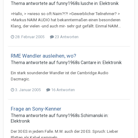
Thema antwortete auf
funny1968
s
lusche
in:
Elektronik
>Hallo, > >wieso so oft Naim?!?! >Gewerblicher Teilnehmer? >
>Markus NAIM AUDIO hat bekanntermaßen einen besonderen
Klang, der vielen -und auch mir- sehr gut gefällt. Einmal NAIM...
28. Februar 2005
23 Antworten
RME Wandler ausleihen, wo?
Thema antwortete auf
funny1968
s
Cantare
in:
Elektronik
Ein stark soundender Wandler ist der Cambridge Audio
Dacmagic.
3. Januar 2005
16 Antworten
Frage an Sony-Kenner
Thema antwortete auf
funny1968
s
Schimanski
in:
Elektronik
Der 30 ES in jedem Falle. M.W. auch der 20 ES. Spruch: Lieber
Platten als Kabel sammeln