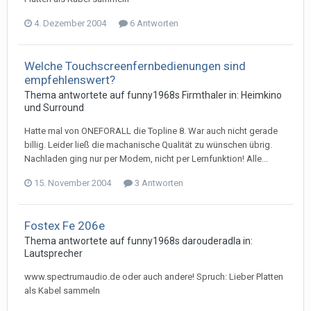
4. Dezember 2004
6 Antworten
Welche Touchscreenfernbedienungen sind
empfehlenswert?
Thema antwortete auf
funny1968
s
Firmthaler
in:
Heimkino
und Surround
Hatte mal von ONEFORALL die Topline 8. War auch nicht gerade
billig. Leider ließ die machanische Qualität zu wünschen übrig.
Nachladen ging nur per Modem, nicht per Lernfunktion! Alle...
15. November 2004
3 Antworten
Fostex Fe 206e
Thema antwortete auf
funny1968
s
darouderadla
in:
Lautsprecher
www.spectrumaudio.de oder auch andere! Spruch: Lieber Platten
als Kabel sammeln