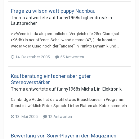
Frage zu wilson watt puppy Nachbau
Thema antwortete auf
funny1968
s
highendfreak
in:
Lautsprecher
> >Wenn ich da als persönlichen Vergleich die 25er Ciare (spl:
>96db) in ner offenen Schallwand nehme (47,-), da konnten
weder >der Quad noch der "andere" in Punkto Dynamik und...
14. Dezember 2005
55 Antworten
Kaufberatung einfacher aber guter
Stereoverstärker
Thema antwortete auf
funny1968
s
Micha L
in:
Elektronik
Cambridge Audio hat da wohl etwas Brauchbares im Programm.
Sonst ist wirklich Ebbe. Spruch: Lieber Platten als Kabel sammeln
13. Mai 2005
12 Antworten
Bewertung von Sony-Player in den Magazinen