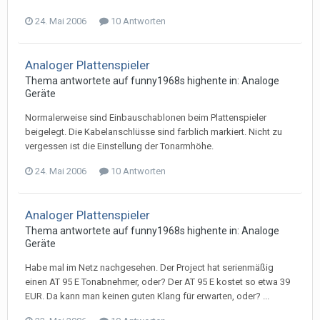
24. Mai 2006
10 Antworten
Analoger Plattenspieler
Thema antwortete auf
funny1968
s
highente
in:
Analoge
Geräte
Normalerweise sind Einbauschablonen beim Plattenspieler
beigelegt. Die Kabelanschlüsse sind farblich markiert. Nicht zu
vergessen ist die Einstellung der Tonarmhöhe.
24. Mai 2006
10 Antworten
Analoger Plattenspieler
Thema antwortete auf
funny1968
s
highente
in:
Analoge
Geräte
Habe mal im Netz nachgesehen. Der Project hat serienmäßig
einen AT 95 E Tonabnehmer, oder? Der AT 95 E kostet so etwa 39
EUR. Da kann man keinen guten Klang für erwarten, oder? ...