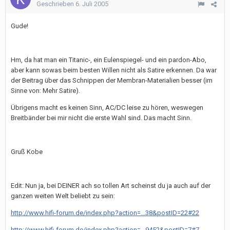
Geschrieben
6. Juli 2005
Gude!
Hm, da hat man ein Titanic-, ein Eulenspiegel- und ein pardon-Abo,
aber kann sowas beim besten Willen nicht als Satire erkennen. Da war
der Beitrag über das Schnippen der Membran-Materialien besser (im
Sinne von: Mehr Satire).
Übrigens macht es keinen Sinn, AC/DC leise zu hören, weswegen
Breitbänder bei mir nicht die erste Wahl sind. Das macht Sinn.
Gruß Kobe
Edit: Nun ja, bei DEINER ach so tollen Art scheinst du ja auch auf der
ganzen weiten Welt beliebt zu sein:
http://www.hifi-forum.de/index.php?action=...38&postID=22#22
http://www.hifi-forum.de/index.php?action=...9452&postID=7#7