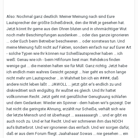
Also: Nochmal ganz deutlich: Meiner Meinung nach sind Eure
Lautsprecher der größte Scheißdreck, den die Welt je gesehen hat.
Jetzt könnt Ihr gerne aus den Ohren bluten und in ohnmächtiger Wut
noch mehr Beschimpfungen ausdenken ... oder das ganze ignorieren
... oder Euch beim Betreiber beschweren ... oder sonstwas tun. Und
meine Meinung fußt nicht auf Fakten, sondern einfach nur auf Eurer Art
- solche Typen wie Ihr können nur Scheißlautsprecher haben ... ich
weiß: Genau wie ich - beim Hififorum liest man: Rehdekos finden
wenige gut ... die meisten halten sie für Müll. Ganz richtig. Jetzt habe
ich endlich mein wahres Gesicht gezeigt ... hier geht es schon lange
nicht mehr um Lautsprecher ... in Wahrheit bin ich ein ####, daß
andere nicht leben läßt ... JAWOLL ... jetzt gibt er's endlich zu und
diskreditiert sich endgültig. Ihr wußtet es gleich. Und Ihr hattet
vollkommen Recht. Jetzt geht mit genüßlicher Genugtuung schlafen
und dem Gedanken: Wieder ein Spinner - dem haben wir's gezeigt. Der
hat nicht die geringste Ahnung, erzählt nur Scheiße, verhält sich wie
der letzte Mensch und ist überhaupt ... aaaaaaaargh ... und er gibt es
auch noch zu. Und er hat Recht. Und wir schmieren ihm das NOCH
aufs Butterbrot. Und wir ignorieren das einfach. Und wir sorgen dafür,
daß er aus dem Forum fliegt. Jaahahaaa! Sowas ... nie gesehen ... ein