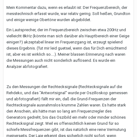
Mein Kommentar dazu, wenn es erlaubt ist: Der Frequenzbereich, der
messtechnisch erfasst wurde, war relativ gering. Soll heißen, Grundton
und einige wenige Obertöne wurden abgebildet.
Ein Lautsprecher, der im Frequenzbereich zwischen etwa 200Hz und
vielleicht 8kHz (könnte man sich darüber als Hauptbereich einer Geige
einigen?) akzeptabel linear im Frequenzgang ist, erzeugt spielend
dieses Ergebnis. (Tut mir leid guetsel, wenn das für Dich ernüchternd
ist, aber es ist wirklich so....). Meiner blassen Erinnerung nach waren
die Messungen auch nicht sonderlich auflösend. Es wurde ein
Analyzer abfotografiert.
Zu den Messungen der Rechtecksignale (Rechtecksignale auf die
Rehdeko, und das "Antwortsignal" wurde per Oszilloskop gemessen
und abfotografiert) fällt mir ein, daß die Grund-Frequenzen der
Rechtecksignale ausnahmslos krumme Zahlen waren. Es hatte stark
den Anschein, als hätte man so lang am Frequenzregler des
Generators gedreht, bis das Oszibild ein mehr oder minder schönes
Rechtecksignal zeigt. Weil es offensichtlich keinen Grund für so
schiefe Messfrequenzen gibt, ist das natürlich eine reine Vermutung
meinerseits. Der Laie erkennt dies sicherlich nicht sofort, wenn