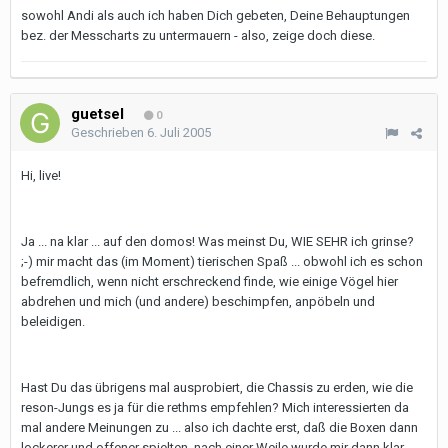
sowohl Andi als auch ich haben Dich gebeten, Deine Behauptungen
bez. der Messcharts zu untermauern - also, zeige doch diese.
guetsel
0
Geschrieben
6. Juli 2005
Hi, live!
Ja ... na klar ... auf den domos! Was meinst Du, WIE SEHR ich grinse?
;-) mir macht das (im Moment) tierischen Spaß ... obwohl ich es schon
befremdlich, wenn nicht erschreckend finde, wie einige Vögel hier
abdrehen und mich (und andere) beschimpfen, anpöbeln und
beleidigen.
Hast Du das übrigens mal ausprobiert, die Chassis zu erden, wie die
reson-Jungs es ja für die rethms empfehlen? Mich interessierten da
mal andere Meinungen zu ... also ich dachte erst, daß die Boxen dann
lockerer und offener spielten, nach einer Weile wurde mir dann klar,