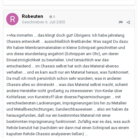
Robeuten
0
Geschrieben
6. Juli 2005
>>Na immerhin ... das klingt doch gut! Übrigens: Ich habe jahrelang
Chassis entwickelt ... ausschließlich Breitbänder. Was sagst Du dazu:
Wir haben Membranmaterialien in kleine Schnipsel geschnitten und
uns diese stundenlang angehört (Schnippen am Ohr), um deren
Einsatzmöglichkeit zu beurteilen. Und tatsächlich war das
entscheidend ... im Chassis selbst hat sich das Material ebenso
verhalten ... und es kam auch nur ein Material heraus, was funktioniert.
Da muß ich mich persönlich schon sehr wundern, was in anderen
Chassis alles so drinsteckt ... was das Material selbst macht, scheint
andere Hersteller nicht großartig zu interessieren: Von Kevlar über
Kohlefaser, von Kunststoff über diverse Papiermischungen ... mit
verschiedensten Lackierungen, Imprägnierungen bis hin zu Metallen
und Metallbeschichtungen, Sandwichbauweisen ... also wir haben da
herausgefunden, daß nur ein bestimmtes Material mit einer
bestimmten Imprägnierung funktioniert. Zufällig war es das, was auch
Rehde benutzt hat (nachdem wir dann mal einen Schnipsel aus einem
kaputten Rehde-Chassis analysieren ließen) ...