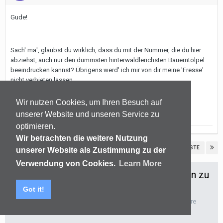
Gude!
Sach' ma', glaubst du wirklich, dass du mit der Nummer, die du hier
abziehst, auch nur den dümmsten hinterwäldlerichsten Bauerntölpel
beeindrucken kannst? Übrigens werd' ich mir von dir meine 'Fresse'
nicht verbieten lassen.
Wir nutzen Cookies, um Ihren Besuch auf
Kobe
unserer Website und unseren Service zu
optimieren.
Wir betrachten die weitere Nutzung
VORHERIGE
NÄCHSTE
Seite 10 von 12
unserer Website als Zustimmung zu der
Verwendung von Cookies.
Learn More
Bitte anmelden um Kommentare abgeben zu
können
Got it!
Nachdem du dich angemeldet hast kannst du Kommentare
hinterlassen