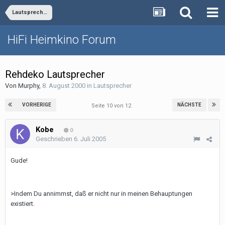
Lautsprecher
HiFi Heimkino Forum
Rehdeko Lautsprecher
Von
Murphy
,
8. August 2000
in
Lautsprecher
VORHERIGE
NÄCHSTE
Seite 10 von 12
Kobe
0
Geschrieben
6. Juli 2005
Gude!
>Indem Du annimmst, daß er nicht nur in meinen Behauptungen
existiert.