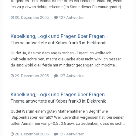
folgendes: "Erst einmal ist mir oben ein Fehler unterlaufen, wenn
ich zu p etwas richtig erkenne (im Sinne dieser Erkennungsrate)...
30. Dezember 2005
127 Antworten
Kabelklang, Logik und Fragen über Fragen ...
Thema antwortete auf
Kobe
s
frank3
in:
Elektronik
Gude! Ja, das mit dem angekrochen - Eigentlich wollte ich
krabbeln schreiben, macht die Sache aber nicht wirklich besser,
da sind wohl die Pferde mit mir durchgegangen, ich möchte...
29. Dezember 2005
127 Antworten
Kabelklang, Logik und Fragen über Fragen ...
Thema antwortete auf
Kobe
s
frank3
in:
Elektronik
Gude! Warum einem guten Mathematiker ein Begriff wie
'Suppenkasper' einfällt? Weil Leventhal vergessen hat, bei seinen
tollen Annahmen von p=0,5 ; 0,6 usw. zu bedenken, dass es sich...
28. Dezember 2005
127 Antworten