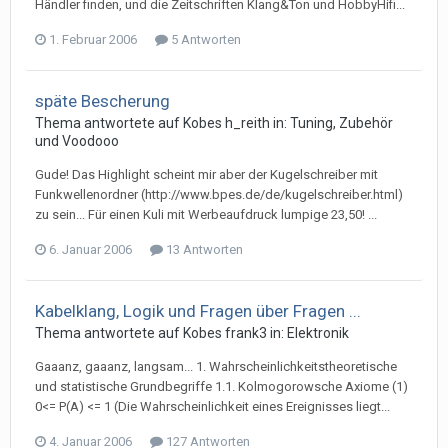
Händler finden, und die Zeitschriften Klang&Ton und HobbyHifi...
1. Februar 2006
5 Antworten
späte Bescherung
Thema antwortete auf
Kobe
s
h_reith
in:
Tuning, Zubehör
und Voodooo
Gude! Das Highlight scheint mir aber der Kugelschreiber mit
Funkwellenordner (http://www.bpes.de/de/kugelschreiber.html)
zu sein... Für einen Kuli mit Werbeaufdruck lumpige 23,50! ...
6. Januar 2006
13 Antworten
Kabelklang, Logik und Fragen über Fragen ...
Thema antwortete auf
Kobe
s
frank3
in:
Elektronik
Gaaanz, gaaanz, langsam... 1. Wahrscheinlichkeitstheoretische
und statistische Grundbegriffe 1.1. Kolmogorowsche Axiome (1)
0<= P(A) <= 1 (Die Wahrscheinlichkeit eines Ereignisses liegt...
4. Januar 2006
127 Antworten