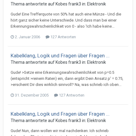
Thema antwortete auf
Kobe
s
frank3
in:
Elektronik
Gude! Eine Trefferquote von 50% hat auch eine Münze - Und die
hört ganz sicher keine Unterschiede. Und dass man bei einer
Erkennungswahrscheinlichkeit von 0 - also 'Ich habe keine...
2. Januar 2006
127 Antworten
Kabelklang, Logik und Fragen über Fragen ...
Thema antwortete auf
Kobe
s
frank3
in:
Elektronik
Gude! >Setze eine Erkennungswahrscheinlichkeit von p=0.5
(entspricht >reinem Raten) ein, dann ergibt Dein Ansatz p' = 0.75,
>erscheint Dir dies wirklich sinnvoll? Na, was schrieb ich oben...
31. Dezember 2005
127 Antworten
Kabelklang, Logik und Fragen über Fragen ...
Thema antwortete auf
Kobe
s
frank3
in:
Elektronik
Gude! Nun, dann wollen wir mal nachdenken. Ich schrieb