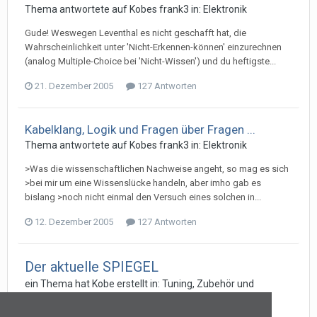
Thema antwortete auf
Kobe
s
frank3
in:
Elektronik
Gude! Weswegen Leventhal es nicht geschafft hat, die
Wahrscheinlichkeit unter 'Nicht-Erkennen-können' einzurechnen
(analog Multiple-Choice bei 'Nicht-Wissen') und du heftigste...
21. Dezember 2005
127 Antworten
Kabelklang, Logik und Fragen über Fragen ...
Thema antwortete auf
Kobe
s
frank3
in:
Elektronik
>Was die wissenschaftlichen Nachweise angeht, so mag es sich
>bei mir um eine Wissenslücke handeln, aber imho gab es
bislang >noch nicht einmal den Versuch eines solchen in...
12. Dezember 2005
127 Antworten
Der aktuelle SPIEGEL
ein Thema hat
Kobe
erstellt in:
Tuning, Zubehör und
Voodooo