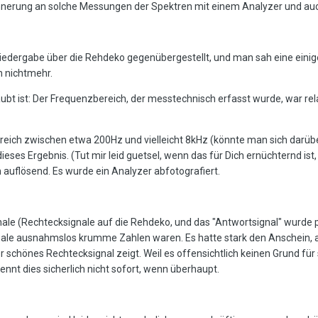
innerung an solche Messungen der Spektren mit einem Analyzer und au
iedergabe über die Rehdeko gegenübergestellt, und man sah eine ein
h nichtmehr.
t ist: Der Frequenzbereich, der messtechnisch erfasst wurde, war rela
reich zwischen etwa 200Hz und vielleicht 8kHz (könnte man sich darüber
eses Ergebnis. (Tut mir leid guetsel, wenn das für Dich ernüchternd ist, 
 auflösend. Es wurde ein Analyzer abfotografiert.
e (Rechtecksignale auf die Rehdeko, und das "Antwortsignal" wurde per
le ausnahmslos krumme Zahlen waren. Es hatte stark den Anschein, a
r schönes Rechtecksignal zeigt. Weil es offensichtlich keinen Grund für 
nnt dies sicherlich nicht sofort, wenn überhaupt.