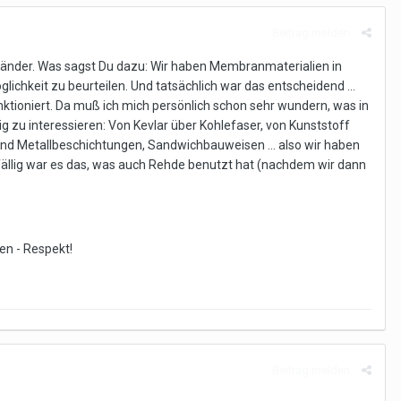
Beitrag melden
eitbänder. Was sagst Du dazu: Wir haben Membranmaterialien in
chkeit zu beurteilen. Und tatsächlich war das entscheidend ...
unktioniert. Da muß ich mich persönlich schon sehr wundern, was in
tig zu interessieren: Von Kevlar über Kohlefaser, von Kunststoff
und Metallbeschichtungen, Sandwichbauweisen ... also wir haben
fällig war es das, was auch Rehde benutzt hat (nachdem wir dann
en - Respekt!
Beitrag melden