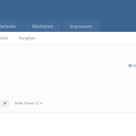
tartseite
Marktplatz
Impressum
nline
Rangliste
M
Seite 10 von 12