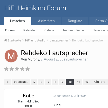
HiFi Heimkino Forum
Umsehen
Aktivitäten
Rangliste
Portal S
Forum
Kalender
Galerie
Teammitglieder
Benutzer o
Startseite
HiFi und Audio
Lautsprecher
Rehdeko Lautsprecher
Rehdeko Lautsprecher
Von
Murphy
,
8. August 2000
in
Lautsprecher
5
6
7
8
9
10
11
12
VORHERIGE
NÄCHSTE
Kobe
Geschrieben
6. Juli 2005
Stamm-Mitglied
Gude!