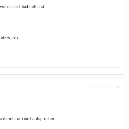
ohl sie lichtschnell sind
tolz wäre).
Beitrag melden
icht mehr um die Lautsprecher.