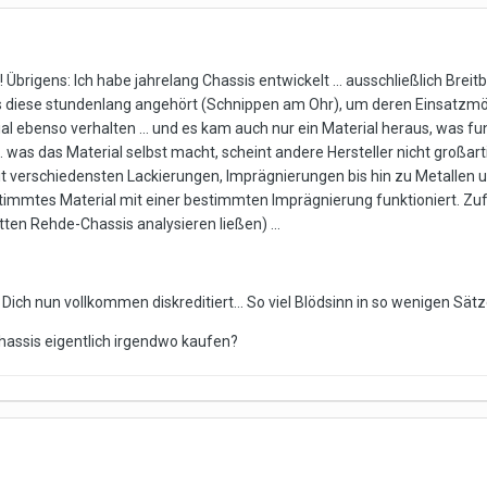
t! Übrigens: Ich habe jahrelang Chassis entwickelt ... ausschließlich Br
s diese stundenlang angehört (Schnippen am Ohr), um deren Einsatzmögli
ial ebenso verhalten ... und es kam auch nur ein Material heraus, was f
.. was das Material selbst macht, scheint andere Hersteller nicht großar
it verschiedensten Lackierungen, Imprägnierungen bis hin zu Metallen 
timmtes Material mit einer bestimmten Imprägnierung funktioniert. Zu
ten Rehde-Chassis analysieren ließen) ...
ch nun vollkommen diskreditiert... So viel Blödsinn in so wenigen Sätz
hassis eigentlich irgendwo kaufen?