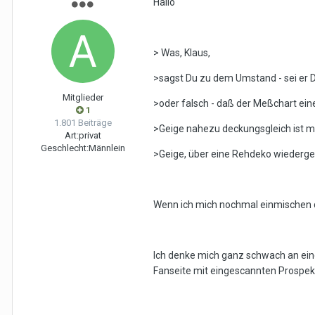
Hallo
> Was, Klaus,
>sagst Du zu dem Umstand - sei er D
Mitglieder
>oder falsch - daß der Meßchart eine
1
1.801 Beiträge
>Geige nahezu deckungsgleich ist 
Art:
privat
Geschlecht:
Männlein
>Geige, über eine Rehdeko wiederg
Wenn ich mich nochmal einmischen dar
Ich denke mich ganz schwach an eine
Fanseite mit eingescannten Prospekt