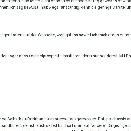
nnen kann, sind leider nicht sonderlich aussagekräftig gewesen bzw h
n. Ich sag bewußt "halbwegs" anständig, denn die geringe Darstellung
ligen Daten auf der Webseite, wenigstens soweit ich mich daran erinne
der sogar noch Originalprospekte existieren, dann nur her damit. Mit Da
eine Selbstbau-Breitbandlautsprecher ausgemessen. Phillips-chassis a
eitbandhörer", der ich auch selbst bin, hört man auf "andere" Dinge, irgen