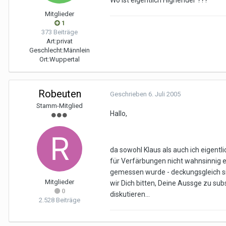
Wo ist eigentlich Highender ???
Mitglieder
1
373 Beiträge
Art:
privat
Geschlecht:
Männlein
Ort:
Wuppertal
Robeuten
Geschrieben
6. Juli 2005
Stamm-Mitglied
Hallo,
da sowohl Klaus als auch ich eigentli
für Verfärbungen nicht wahnsinnig e
gemessen wurde - deckungsgleich sin
Mitglieder
wir Dich bitten, Deine Aussge zu su
0
diskutieren...
2.528 Beiträge