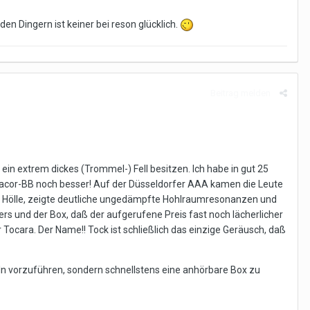
den Dingern ist keiner bei reson glücklich.
Beitrag melden
ein extrem dickes (Trommel-) Fell besitzen. Ich habe in gut 25
onacor-BB noch besser! Auf der Düsseldorfer AAA kamen die Leute
ie Hölle, zeigte deutliche ungedämpfte Hohlraumresonanzen und
rs und der Box, daß der aufgerufene Preis fast noch lächerlicher
Tocara. Der Name!! Tock ist schließlich das einzige Geräusch, daß
eln vorzuführen, sondern schnellstens eine anhörbare Box zu