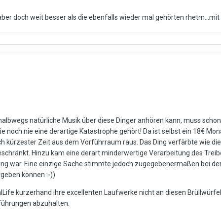
aber doch weit besser als die ebenfalls wieder mal gehörten rhetm...mit 
 halbwegs natürliche Musik über diese Dinger anhören kann, muss schon 
e noch nie eine derartige Katastrophe gehört! Da ist selbst ein 18€ M
ch kürzester Zeit aus dem Vorführraum raus. Das Ding verfärbte wie d
beschränkt. Hinzu kam eine derart minderwertige Verarbeitung des Treibe
stung war. Eine einzige Sache stimmte jedoch zugegebenermaßen bei der 
rgeben können :-))
lLife kurzerhand ihre excellenten Laufwerke nicht an diesen Brüllwürf
rführungen abzuhalten.