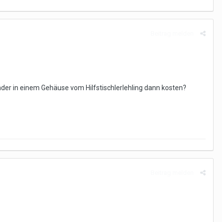
Beitrag melden
änder in einem Gehäuse vom Hilfstischlerlehling dann kosten?
Beitrag melden