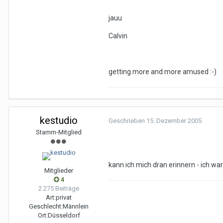
jauu
Calvin
getting more and more amused :-)
kestudio
Geschrieben
15. Dezember 2005
Stamm-Mitglied
kann ich mich dran erinnern - ich war e
Mitglieder
4
2.275 Beiträge
Art:
privat
Geschlecht:
Männlein
Ort:
Düsseldorf