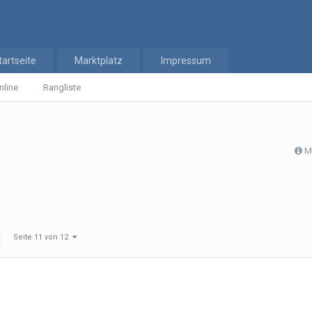
tartseite
Marktplatz
Impressum
nline
Rangliste
M
Seite 11 von 12