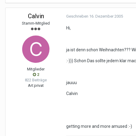
Calvin
Geschrieben
16. Dezember 2005
Stamm-Mitglied
Hi,
ja ist denn schon Weihnachten??? W
:-))) Schon Das sollte jedem klar mac
Mitglieder
2
822 Beiträge
jauuu
Art:
privat
Calvin
getting more and more amused :-)