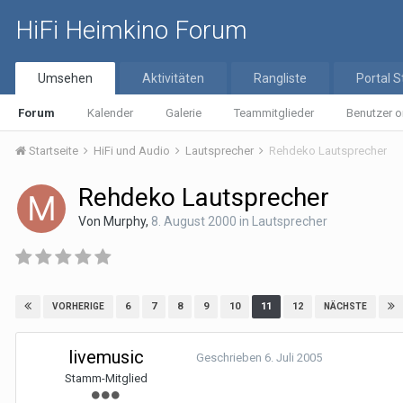
HiFi Heimkino Forum
Umsehen
Aktivitäten
Rangliste
Portal S
Forum
Kalender
Galerie
Teammitglieder
Benutzer o
Startseite
HiFi und Audio
Lautsprecher
Rehdeko Lautsprecher
Rehdeko Lautsprecher
Von
Murphy
,
8. August 2000
in
Lautsprecher
6
7
8
9
10
11
12
VORHERIGE
NÄCHSTE
livemusic
Geschrieben
6. Juli 2005
Stamm-Mitglied