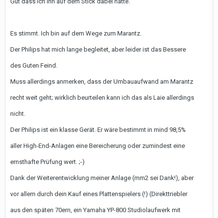
Gut dass ich ihn auf dem Stick dabei hatte.
Es stimmt. Ich bin auf dem Wege zum Marantz.
Der Philips hat mich lange begleitet, aber leider ist das Bessere
des Guten Feind.
Muss allerdings anmerken, dass der Umbauaufwand am Marantz
recht weit geht; wirklich beurteilen kann ich das als Laie allerdings
nicht.
Der Philips ist ein klasse Gerät. Er wäre bestimmt in mind 98,5%
aller High-End-Anlagen eine Bereicherung oder zumindest eine
ernsthafte Prüfung wert. ;-)
Dank der Weiterentwicklung meiner Anlage (mm2 sei Dank!), aber
vor allem durch dein Kauf eines Plattenspielers (!) (Direkttriebler
aus den späten 70ern, ein Yamaha YP-800 Studiolaufwerk mit