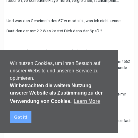
ratschen, verschiedene Player hören, vergleichen, fachsimpeln...
Und was das Geheimnis des 67´er mods ist, was ich nicht kenne...
Baut den der mm2 ? Was kostet Dich denn der Spaß ?
Kannst Du die Unterschiede zum 600´er beschreiben,
fehlt es an Auflösung ? Da hätte ich aktuell 1541´er Kisten mit Lm4562
Wir nutzen Cookies, um Ihren Besuch auf
oder Burson, die sind etwas heller, detaillierter, als der bewußt runde
unserer Website und unseren Service zu
600´er mit Op275... interessiert mich einfach...
optimieren.
Wir betrachten die weitere Nutzung
unserer Website als Zustimmung zu der
ich hoffe der 600´er kommt nicht auf den Wertstoffhof, das täte mir
schon sehr weh, das verstehst Du ja sicher....
Verwendung von Cookies.
Learn More
Got it!
Das weitere zu einem möglichen Treffen müßten wir aber dann einfach
mal konkret besprechen...