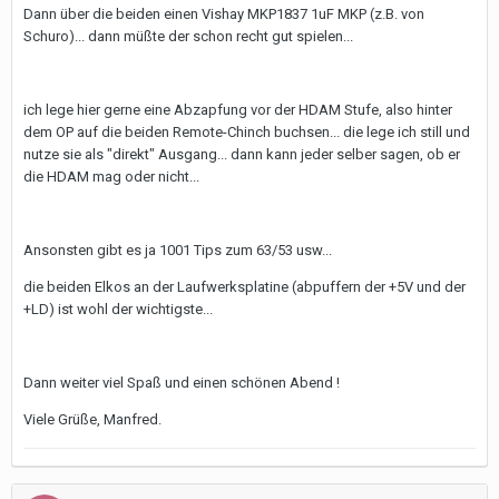
Dann über die beiden einen Vishay MKP1837 1uF MKP (z.B. von
Schuro)... dann müßte der schon recht gut spielen...
ich lege hier gerne eine Abzapfung vor der HDAM Stufe, also hinter
dem OP auf die beiden Remote-Chinch buchsen... die lege ich still und
nutze sie als "direkt" Ausgang... dann kann jeder selber sagen, ob er
die HDAM mag oder nicht...
Ansonsten gibt es ja 1001 Tips zum 63/53 usw...
die beiden Elkos an der Laufwerksplatine (abpuffern der +5V und der
+LD) ist wohl der wichtigste...
Dann weiter viel Spaß und einen schönen Abend !
Viele Grüße, Manfred.