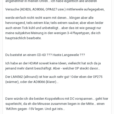
angenehmer in meinen Ohren... ich habe eigentlich alle anderen
Versuche (AD826, AD8066, OPA627 usw.) mittlerweile aufegegeben,
werde einfach nicht recht warm mit denen... klingen aber alle
hervorragend, teils extrem klar, teils extrem sauber, aber eben leider
auch einen Tick kühl und unbeteiliigt... aber das ist wie gesagt nur
meine subjekitve Meinung in den wenigen 3-4 Playertypen, die ich
hauptsächlich bearbeite.
Du bastelst an einem CD-63 ??? Haste Langeweile ???
Ich habe an der HDAM soweit keine Ideen, vielleicht hat sich da ja
jemand mehr damit beschäftigt. Aber - welcher OP steckt davor...
Der LM4562 (allround) ist hier auch sehr gut ! Oder eben der OP275
(wärmer), oder der AD8066 (klarer)...
Dann würde ich die beiden Koppelelkos mit DC vorspannen... geht hier
superleicht, da eh die Minusse zusammen liegen in der Mitte... einen
1MOhm gegen -15V legen. Und gut ists...