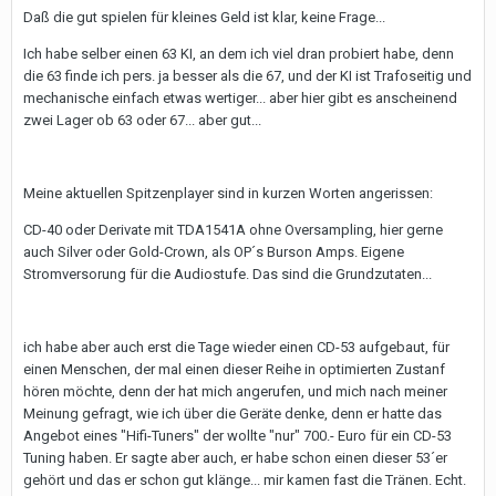
Daß die gut spielen für kleines Geld ist klar, keine Frage...
Ich habe selber einen 63 KI, an dem ich viel dran probiert habe, denn
die 63 finde ich pers. ja besser als die 67, und der KI ist Trafoseitig und
mechanische einfach etwas wertiger... aber hier gibt es anscheinend
zwei Lager ob 63 oder 67... aber gut...
Meine aktuellen Spitzenplayer sind in kurzen Worten angerissen:
CD-40 oder Derivate mit TDA1541A ohne Oversampling, hier gerne
auch Silver oder Gold-Crown, als OP´s Burson Amps. Eigene
Stromversorung für die Audiostufe. Das sind die Grundzutaten...
ich habe aber auch erst die Tage wieder einen CD-53 aufgebaut, für
einen Menschen, der mal einen dieser Reihe in optimierten Zustanf
hören möchte, denn der hat mich angerufen, und mich nach meiner
Meinung gefragt, wie ich über die Geräte denke, denn er hatte das
Angebot eines "Hifi-Tuners" der wollte "nur" 700.- Euro für ein CD-53
Tuning haben. Er sagte aber auch, er habe schon einen dieser 53´er
gehört und das er schon gut klänge... mir kamen fast die Tränen. Echt.