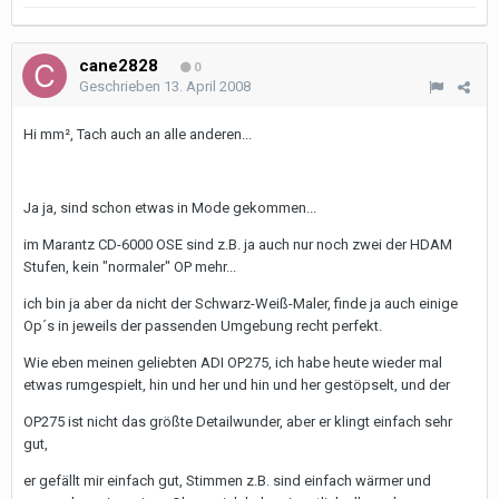
cane2828
0
Geschrieben
13. April 2008
Hi mm², Tach auch an alle anderen...
Ja ja, sind schon etwas in Mode gekommen...
im Marantz CD-6000 OSE sind z.B. ja auch nur noch zwei der HDAM
Stufen, kein "normaler" OP mehr...
ich bin ja aber da nicht der Schwarz-Weiß-Maler, finde ja auch einige
Op´s in jeweils der passenden Umgebung recht perfekt.
Wie eben meinen geliebten ADI OP275, ich habe heute wieder mal
etwas rumgespielt, hin und her und hin und her gestöpselt, und der
OP275 ist nicht das größte Detailwunder, aber er klingt einfach sehr
gut,
er gefällt mir einfach gut, Stimmen z.B. sind einfach wärmer und