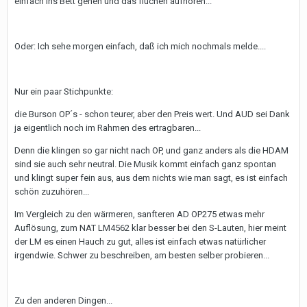
einfach ins Bett gehen und das fluchen aufhören...
Oder: Ich sehe morgen einfach, daß ich mich nochmals melde....
Nur ein paar Stichpunkte:
die Burson OP´s - schon teurer, aber den Preis wert. Und AUD sei Dank
ja eigentlich noch im Rahmen des ertragbaren...
Denn die klingen so gar nicht nach OP, und ganz anders als die HDAM
sind sie auch sehr neutral. Die Musik kommt einfach ganz spontan
und klingt super fein aus, aus dem nichts wie man sagt, es ist einfach
schön zuzuhören...
Im Vergleich zu den wärmeren, sanfteren AD OP275 etwas mehr
Auflösung, zum NAT LM4562 klar besser bei den S-Lauten, hier meint
der LM es einen Hauch zu gut, alles ist einfach etwas natürlicher
irgendwie. Schwer zu beschreiben, am besten selber probieren...
Zu den anderen Dingen...