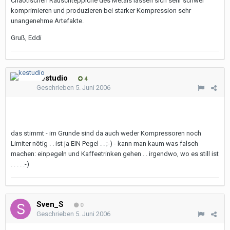
Chaotischen Rauschteppiche des Metals lassen sich sehr schwer
komprimieren und produzieren bei starker Kompression sehr
unangenehme Artefakte.
Gruß, Eddi
kestudio
4
Geschrieben
5. Juni 2006
das stimmt - im Grunde sind da auch weder Kompressoren noch
Limiter nötig . . ist ja EIN Pegel . . ;-) - kann man kaum was falsch
machen: einpegeln und Kaffeetrinken gehen . . irgendwo, wo es still ist
. . . . :-)
Sven_S
0
Geschrieben
5. Juni 2006