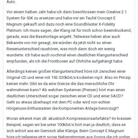
Auto.
Vor einem halben Jahr habe ich dann beschlossen mein Creative 2.1
System für 50€ zu ersetzen und habe mir ein Teufel Concept E
Magnum gekauft und dazu noch eine Soundblaster X-Fidelity
Platinum. Ich muss sagen, der Klang ist für mich schon beeindruckend,
gerade, was die Basstonlage angeht. Teilweise haben aber auch
Bekannte von mir gesagt, sie würden da jetzt nicht so einen
Riesenunterschied raushören, was mich dann doch ein wenig
wunderte. Ich habe auch nochmal einen deutlichen Klangunterschied
empfunden, als ich die Frontboxen auf Ohrhöhe aufgehängt habe.
Allerdings keinen großen Klangunterschied höre ich zwischen einer
Original-CD und einer mit 192-320kbit/s kodierten mp3. Also im Prinzip
keinen mehr. Gibt es da eine Grenze die das menschliche Ohr
wahrnehmen kann? Ab welchen Systemen (Preisen) hört man einen
deutlichen Unterschied sogar zwischen einer CD und einer SACD?
Geht so etwas überhaupt mit dem PC oder wird von echten
Hörgenuss-Enthuisiasten die Komponenten-Anlage bevorzugt?
Woran erkennt man zB. akustisch Kompressionsartefakte? Im krassen
Beispiel, sagen wir bei unter 100kbit/s hört man ja deutlich, dass es
sich anhört wie ein Gemisch aller Klänge. Beim Concept E Magnum
höre ich teilweise jetzt sogar Nebenstimmen aus Songs die ich vorher