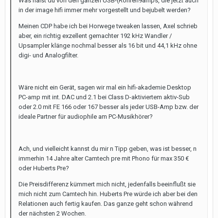
Was hälst du von den ganzen USB-(Röhren9amps, die jetzt auch
in der image hifi immer mehr vorgestellt und bejubelt werden?
Meinen CDP habe ich bei Horwege tweaken lassen, Axel schrieb
aber, ein richtig exzellent gemachter 192 kHz Wandler /
Upsampler klänge nochmal besser als 16 bit und 44,1 kHz ohne
digi- und Analogfilter.
Wäre nicht ein Gerät, sagen wir mal ein hifi-akademie Desktop
PC-amp mit int. DAC und 2.1 bei Class D-aktiviertem aktiv-Sub
oder 2.0 mit FE 166 oder 167 besser als jeder USB-Amp bzw. der
ideale Partner für audiophile am PC-Musikhörer?
Ach, und vielleicht kannst du mir n Tipp geben, was ist besser, n
immerhin 14 Jahre alter Camtech pre mit Phono für max 350 €
oder Huberts Pre?
Die Preisdifferenz kümmert mich nicht, jedenfalls beeinflußt sie
mich nicht zum Camtech hin. Huberts Pre würde ich aber bei den
Relationen auch fertig kaufen. Das ganze geht schon während
der nächsten 2 Wochen.