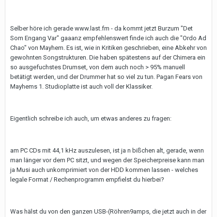
Selber höre ich gerade www.last.fm - da kommt jetzt Burzum "Det
Som Engang Var" gaaanz empfehlenswert finde ich auch die "Ordo Ad
Chao" von Mayhem. Es ist, wie in Kritiken geschrieben, eine Abkehr von
gewohnten Songstrukturen. Die haben spätestens auf der Chimera ein
so ausgefuchstes Drumset, von dem auch noch > 95% manuell
betätigt werden, und der Drummer hat so viel zu tun. Pagan Fears von
Mayhems 1. Studioplatte ist auch voll der Klassiker.
Eigentlich schreibe ich auch, um etwas anderes zu fragen:
am PC CDs mit 44,1 kHz auszulesen, ist ja n bißchen alt, gerade, wenn
man länger vor dem PC sitzt, und wegen der Speicherpreise kann man
ja Musi auch unkomprimiert von der HDD kommen lassen - welches
legale Format / Rechenprogramm empfielst du hierbei?
Was hälst du von den ganzen USB-(Röhren9amps, die jetzt auch in der