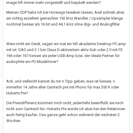
image hifi immer mehr vorgestellt und bejubelt werden?
Meinen CDP habe ich bei Horwege tweaken lassen, Axel schrieb aber,
ein richtig exzellent gemachter 192 kHz Wandler / Upsampler klänge
nochmal besser als 16 bit und 44,1 kHz ohne digi- und Analogfilter.
Wäre nicht ein Gerät, sagen wir mal ein hifi-akademie Desktop PC-amp
mit int. DAC und 2.1 bei Class D-aktiviertem aktiv-Sub oder 2.0 mit FE
166 oder 167 besser als jeder USB-Amp bzw. der ideale Partner für
audiophile am PC-Musikhörer?
Ach, und vielleicht kannst du mir n Tipp geben, was ist besser, n
immerhin 14 Jahre alter Camtech pre mit Phono für max 350 € oder
Huberts Pre?
Die Preisdifferenz kümmert mich nicht, jedenfalls beeinflußt sie mich
nicht zum Camtech hin. Huberts Pre würde ich aber bei den Relationen
auch fertig kaufen. Das ganze geht schon während der nächsten 2
Wochen.