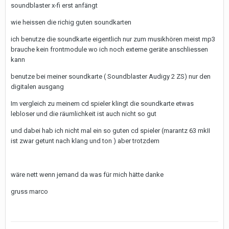
soundblaster x-fi erst anfängt
wie heissen die richig guten soundkarten
ich benutze die soundkarte eigentlich nur zum musikhören meist mp3
brauche kein frontmodule wo ich noch externe geräte anschliessen
kann
benutze bei meiner soundkarte ( Soundblaster Audigy 2 ZS) nur den
digitalen ausgang
Im vergleich zu meinem cd spieler klingt die soundkarte etwas
lebloser und die räumlichkeit ist auch nicht so gut
und dabei hab ich nicht mal ein so guten cd spieler (marantz 63 mkII
ist zwar getunt nach klang und ton ) aber trotzdem
wäre nett wenn jemand da was für mich hätte danke
gruss marco