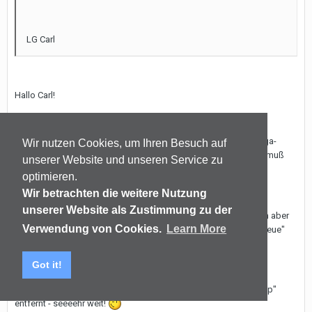
LG Carl
Hallo Carl!
Ich hasse jede Form von Metall-Musik. Ist in meinen Augen Mega-
Wir nutzen Cookies, um Ihren Besuch auf
Schrott - musikalisch sowiso, aber auch technisch. Aber egal - muß
unserer Website und unseren Service zu
jeder für sich selbst entscheiden, klar.
optimieren.
Wir betrachten die weitere Nutzung
unserer Website als Zustimmung zu der
Das USB-Röhrenzeugs ist ein Witz - konsequent gesehen. Kann aber
Verwendung von Cookies.
Learn More
durchaus Spaß machen. Kommt drauf an was man will: "Werktreue"
oder "Spaßfaktor".
Got it!
Die Elektronilk von HiFi-Akademie ist weit von "Desktop-PC-Amp"
entfernt - seeeehr weit!