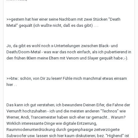
>>gestern hat hier einer seine Nachbarn mit zwei Stücken "Death
Metal" gequält (ich wußte nicht, daß es das gibt) . . .
Jo, da gibt es wohl noch x-Unterteilungen zwischen Black- und
Death/Doom-Metal - was war das noch einfach, als ich pubertierend in
den frühen 80ern meine Eltern mit Venom und Slayer gequält habe ;-).
>>btw.: schön, von Dir zu lesen! Fühle mich manchmal etwas einsam
hier . .
Das kann ich gut verstehen; ich bewundere Deinen Eifer, die Fahne der
Vernunft hochzuhalten - ich und die meisten anderen "Technos" wie
Werner, Andi, Trancemeister haben sich eher rar gemacht... Warum?
Wirklich interessante Dinge wie digitale Entzerrung,
Raummodenunterdrückung durch gegenphasige zeitverzögerte
Subwoofer usw. lassen sich hier kaum diskutieren; bez. "Highend" ist