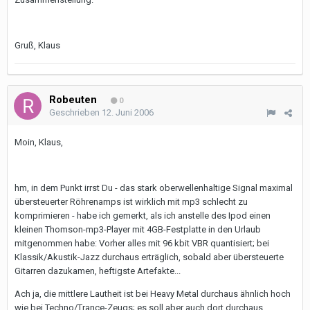
Gruß, Klaus
Robeuten
0
Geschrieben
12. Juni 2006
Moin, Klaus,
hm, in dem Punkt irrst Du - das stark oberwellenhaltige Signal maximal
übersteuerter Röhrenamps ist wirklich mit mp3 schlecht zu
komprimieren - habe ich gemerkt, als ich anstelle des Ipod einen
kleinen Thomson-mp3-Player mit 4GB-Festplatte in den Urlaub
mitgenommen habe: Vorher alles mit 96 kbit VBR quantisiert; bei
Klassik/Akustik-Jazz durchaus erträglich, sobald aber übersteuerte
Gitarren dazukamen, heftigste Artefakte...
Ach ja, die mittlere Lautheit ist bei Heavy Metal durchaus ähnlich hoch
wie bei Techno/Trance-Zeugs; es soll aber auch dort durchaus