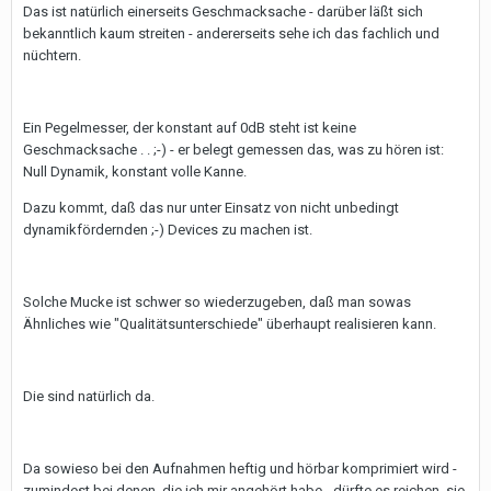
Das ist natürlich einerseits Geschmacksache - darüber läßt sich
bekanntlich kaum streiten - andererseits sehe ich das fachlich und
nüchtern.
Ein Pegelmesser, der konstant auf 0dB steht ist keine
Geschmacksache . . ;-) - er belegt gemessen das, was zu hören ist:
Null Dynamik, konstant volle Kanne.
Dazu kommt, daß das nur unter Einsatz von nicht unbedingt
dynamikfördernden ;-) Devices zu machen ist.
Solche Mucke ist schwer so wiederzugeben, daß man sowas
Ähnliches wie "Qualitätsunterschiede" überhaupt realisieren kann.
Die sind natürlich da.
Da sowieso bei den Aufnahmen heftig und hörbar komprimiert wird -
zumindest bei denen, die ich mir angehört habe - dürfte es reichen, sie