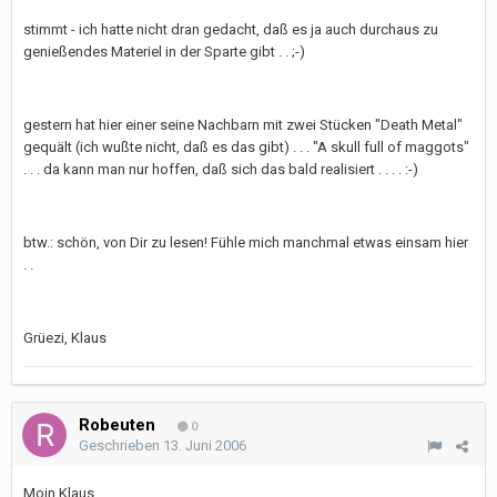
stimmt - ich hatte nicht dran gedacht, daß es ja auch durchaus zu
genießendes Materiel in der Sparte gibt . . ;-)
gestern hat hier einer seine Nachbarn mit zwei Stücken "Death Metal"
gequält (ich wußte nicht, daß es das gibt) . . . "A skull full of maggots"
. . . da kann man nur hoffen, daß sich das bald realisiert . . . . :-)
btw.: schön, von Dir zu lesen! Fühle mich manchmal etwas einsam hier
. .
Grüezi, Klaus
Robeuten
0
Geschrieben
13. Juni 2006
Moin Klaus,