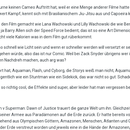
rne keinen Cameo Auftritt hat, weil er eine Menge anderer Filme hatte 
wert Kampf, kennt sich mit Brasilianischem Jiu-Jitsu aus und Capoeira 
e den Film gemacht wie Lana Wachowski und Lilly Wachowski die wie B
ja Barry Allen sich der Speed Force bedient, das ist so eine Art Dimensi
ht viele Kalorien was in dem Film gut rüberkommt.
 schnell wie Licht sein und wenn er schneller werden will versetzt er sein
gehen würde, also das ist nur Comic. Weil bei Zack Snyder übrigens wer i
en Nachdreh machen, auch arg was?
t hat, Aquaman, Flash, und Cyborg, die Storys weiß man nicht, Aquaman
igentlich wie ein Stuntman wie ein Sidekick, das war nicht so gut. Schade
ilm so richtig cool, die Effekte sind super, aber leider hat man vergess
 Superman: Dawn of Justice trauert die ganze Welt um ihn. Gleichzeit
t seiner Armee aus Paradämonen auf die Erde zurück. Er hatte bereits v
stehend aus Olympischen Göttern, Amazonen, Menschen, Atlanten und G
der Erde verstreut worden und jeweils eine in die Hände der Amazonen