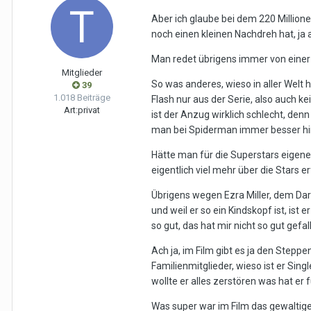
Aber ich glaube bei dem 220 Millione
noch einen kleinen Nachdreh hat, ja
Man redet übrigens immer von einer Ko
Mitglieder
So was anderes, wieso in aller Welt 
39
1.018 Beiträge
Flash nur aus der Serie, also auch k
Art:
privat
ist der Anzug wirklich schlecht, den
man bei Spiderman immer besser hin
Hätte man für die Superstars eigene
eigentlich viel mehr über die Stars er
Übrigens wegen Ezra Miller, dem Dars
und weil er so ein Kindskopf ist, ist
so gut, das hat mir nicht so gut gefal
Ach ja, im Film gibt es ja den Steppe
Familienmitglieder, wieso ist er Sing
wollte er alles zerstören was hat er
Was super war im Film das gewaltig