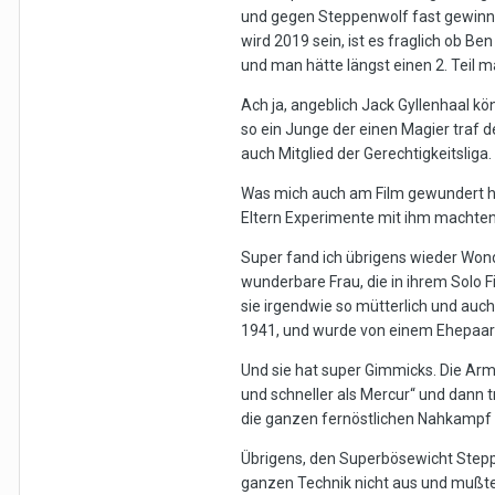
und gegen Steppenwolf fast gewinnen
wird 2019 sein, ist es fraglich ob B
und man hätte längst einen 2. Teil m
Ach ja, angeblich Jack Gyllenhaal k
so ein Junge der einen Magier traf
auch Mitglied der Gerechtigkeitsliga.
Was mich auch am Film gewundert hat
Eltern Experimente mit ihm machten. 
Super fand ich übrigens wieder Wonde
wunderbare Frau, die in ihrem Solo F
sie irgendwie so mütterlich und auch e
1941, und wurde von einem Ehepaar g
Und sie hat super Gimmicks. Die Armb
und schneller als Mercur“ und dann t
die ganzen fernöstlichen Nahkampf A
Übrigens, den Superbösewicht Steppen
ganzen Technik nicht aus und mußte 