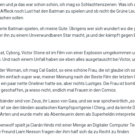
 und ja das war schon schön, ich mag so Schlachtenszenen. Was ich au
en Affleck noch Lust hat den Batman zu spielen und ob nicht die Grüne Le
achen sollen.
önnte Batman spielen, oh meine Güte. Übrigens wer sich wundert wo di
 der ihn zu einem Unverwundbaren Star macht, ja und der kämpft gegen 
, Cyborg, Victor Stone ist im Film von einer Explosion umgekommen und
Und nach einem Unfall haben sie eben alles ausgetauscht bei Victor, und
r Woman, ich mag Cal Gadot, so eine schöne Frau, die ist glaube ich so
ilm einfach super war, meiner Meinung nach der Beste Film der letzten 
in paar nette Oneliner hatte sie, aber nichts Lustiges. Die Frau ist bomba
eschaffen, ja wieso nicht, endlich mal Frauen in den Comics.
änder sind von Zeus, ihr Lasso von Gaia, und sie war sprichwörtlich „so
raf sie den blinden asiatischen Kampfsportgenie I Ching, und da lernte D
rten und wurde mehr als Abenteuerin denn als Superheldin interpretier
wolf spielt ja Ciarán Hinds mit einer Menge an Digitaler Computer Tech
Freund Liam Neeson fragen der ihm half sich da zu Recht zu finden.