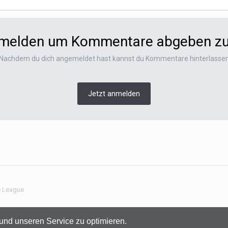
nmelden um Kommentare abgeben z
Nachdem du dich angemeldet hast kannst du Kommentare hinterlasse
Jetzt anmelden
ce League
Sprachen
Datenschutzerklärung
Kontakt
und unseren Service zu optimieren.
(C) audiomap.de