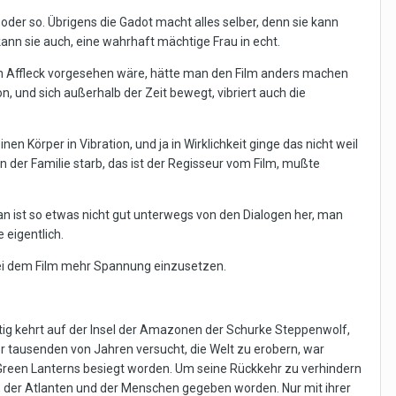
oder so. Übrigens die Gadot macht alles selber, denn sie kann
kann sie auch, eine wahrhaft mächtige Frau in echt.
en Affleck vorgesehen wäre, hätte man den Film anders machen
on, und sich außerhalb der Zeit bewegt, vibriert auch die
en Körper in Vibration, und ja in Wirklichkeit ginge das nicht weil
n der Familie starb, das ist der Regisseur vom Film, mußte
 ist so etwas nicht gut unterwegs von den Dialogen her, man
 eigentlich.
en bei dem Film mehr Spannung einzusetzen.
ig kehrt auf der Insel der Amazonen der Schurke Steppenwolf,
or tausenden von Jahren versucht, die Welt zu erobern, war
reen Lanterns besiegt worden. Um seine Rückkehr zu verhindern
, der Atlanten und der Menschen gegeben worden. Nur mit ihrer