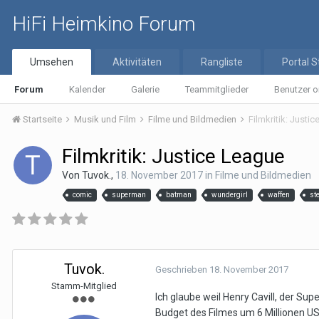
HiFi Heimkino Forum
Umsehen
Aktivitäten
Rangliste
Portal S
Forum
Kalender
Galerie
Teammitglieder
Benutzer o
Startseite
Musik und Film
Filme und Bildmedien
Filmkritik: Justi
Filmkritik: Justice League
Von
Tuvok.
,
18. November 2017
in
Filme und Bildmedien
comic
superman
batman
wundergirl
waffen
st
Tuvok.
Geschrieben
18. November 2017
Stamm-Mitglied
Ich glaube weil Henry Cavill, der Su
Budget des Filmes um 6 Millionen US 