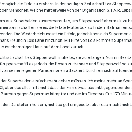
 möglich die Erde zu erobern. In der heutigen Zeit schafft es Steppen
 der Menschen, welche mittlerweile von der Organisation S.T.A.R. Labs be
Team aus Superhelden zusammenrufen, um Steppenwolf abermals zu bes
einsam schaffen sie es, die letzte Mutterbox zu finden. Batman entsch
en. Die Wiederbelebung ist ein Erfolg, jedoch kann sich Superman an 
mans Freundin Lois Lane hinzuholt. Mit Hilfe von Lois kommen Superma
 in ihr ehemaliges Haus auf dem Land zurück.
t ist, schafft es Steppenwolf mühelos, sie zu erlangen. Nun im Besitz 
Gruppe schafft es jedoch, die Boxen zu trennen und Steppenwolf so zu
wird von seinen eigenen Paradämonen attackiert. Durch ein sich auftue
 oder Superhelden einfach mehr geben müssen. Ich meine mehr an Spann
, aber das alles hilft nicht dass der Film etwas abstinkt gegenüber den
o Batman gegen Superman kämpfte und der im Directors Cut 170 Minut
n den Darstellern hölzern, nicht so gut umgesetzt aber das macht nicht