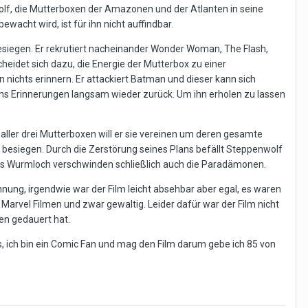
wolf, die Mutterboxen der Amazonen und der Atlanten in seine
wacht wird, ist für ihn nicht auffindbar.
iegen. Er rekrutiert nacheinander Wonder Woman, The Flash,
eidet sich dazu, die Energie der Mutterbox zu einer
nichts erinnern. Er attackiert Batman und dieser kann sich
ns Erinnerungen langsam wieder zurück. Um ihn erholen zu lassen
aller drei Mutterboxen will er sie vereinen um deren gesamte
 besiegen. Durch die Zerstörung seines Plans befällt Steppenwolf
ndes Wurmloch verschwinden schließlich auch die Paradämonen.
ung, irgendwie war der Film leicht absehbar aber egal, es waren
 Marvel Filmen und zwar gewaltig. Leider dafür war der Film nicht
en gedauert hat.
s, ich bin ein Comic Fan und mag den Film darum gebe ich 85 von