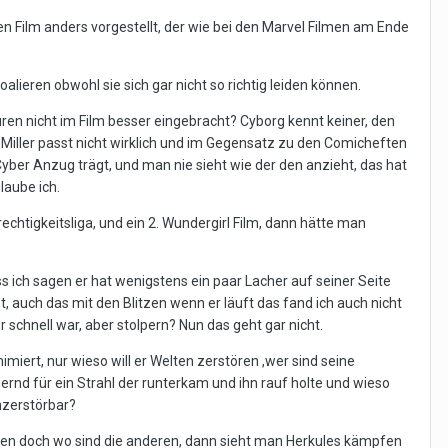
en Film anders vorgestellt, der wie bei den Marvel Filmen am Ende
alieren obwohl sie sich gar nicht so richtig leiden können.
uren nicht im Film besser eingebracht? Cyborg kennt keiner, den
a Miller passt nicht wirklich und im Gegensatz zu den Comicheften
Cyber Anzug trägt, und man nie sieht wie der den anzieht, das hat
laube ich.
htigkeitsliga, und ein 2. Wundergirl Film, dann hätte man
s ich sagen er hat wenigstens ein paar Lacher auf seiner Seite
ht, auch das mit den Blitzen wenn er läuft das fand ich auch nicht
er schnell war, aber stolpern? Nun das geht gar nicht.
nimiert, nur wieso will er Welten zerstören ,wer sind seine
uernd für ein Strahl der runterkam und ihn rauf holte und wieso
unzerstörbar?
len doch wo sind die anderen, dann sieht man Herkules kämpfen