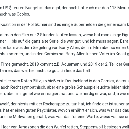
n US $ teuren Budget ist das egal, dennoch hätte ich mir den 118 Minut
 auch was Cooles.
alition in der Politik, hier sind es einige Superhelden die gemeinsam ko
hat man den Film nur 2 Stunden laufen lassen, wieso hat man einige Fig
einer, bis auf die ganz alte Serie, die war gut, und ich muss sagen, Ezr
n der kam aus dem Siegelring von Barry Allen, der im Film aber so einen 
bekommen, und in den Comics hat Barry Allen keinen Vater im Knast g
 Filme gemacht, 2018 kommt z.B. Aquaman und 2019 der 2. Teil der Gerec
fahren, das war hier nicht so gut, ich finde das halt.
teller vom Roten Blitz, so hieß er in Deutschland in den Comics, da mus
 er auch Recht sympathisch, aber eine große Schauspielleuchte leider nic
len, aber mir gefiel wie er reagiert hat und wie nerdig er war, und ja wie 
nwolf, der nichts mit der Rockgruppe zu tun hat, ich finde der ist super a
le, hat er einen guten Psychiater, wovon ernährt er sich, was war das da
 für eine Motivation gehabt, was war das für eine Waffe, wieso war sie 
e Heer von Amazonen die den Würfel retten, Steppenwolf besiegen wol