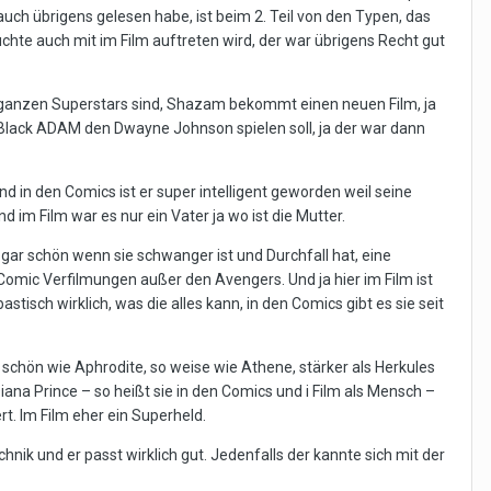
ch übrigens gelesen habe, ist beim 2. Teil von den Typen, das
uchte auch mit im Film auftreten wird, der war übrigens Recht gut
e ganzen Superstars sind, Shazam bekommt einen neuen Film, ja
Black ADAM den Dwayne Johnson spielen soll, ja der war dann
 in den Comics ist er super intelligent geworden weil seine
 im Film war es nur ein Vater ja wo ist die Mutter.
gar schön wenn sie schwanger ist und Durchfall hat, eine
Comic Verfilmungen außer den Avengers. Und ja hier im Film ist
stisch wirklich, was die alles kann, in den Comics gibt es sie seit
 schön wie Aphrodite, so weise wie Athene, stärker als Herkules
iana Prince – so heißt sie in den Comics und i Film als Mensch –
t. Im Film eher ein Superheld.
nik und er passt wirklich gut. Jedenfalls der kannte sich mit der