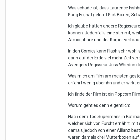
Was schade ist, dass Laurence Fishbu
Kung Fu, hat gelernt Kick Boxen, Sch
Ich glaube hätten andere Regisseur
können. Jedenfalls eine stimmt, weil 
Atmosphäre und der Körper verbrauc
In den Comics kann Flash sehr wohl so
dann auf der Erde viel mehr Zeit ver
Avengers Regisseur Joss Whedon d
Was mich am Film am meisten gestör
erfährt wenig über ihn und er wirkt e
Ich finde der Film ist ein Popcorn F
Worum geht es denn eigentlich:
Nach dem Tod Supermans in Batman v
welcher sich von Furcht ernährt, mi
damals jedoch von einer Allianz be
waren damals drei Mutterboxen auf 