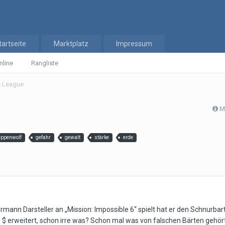
tartseite
Marktplatz
Impressum
nline
Rangliste
ce League
M
eppenwolf
gefahr
gewalt
stärke
erde
permann Darsteller an „Mission: Impossible 6“ spielt hat er den Schnurb
$ erweitert, schon irre was? Schon mal was von falschen Bärten gehört? 