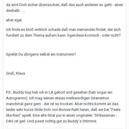
da wird Dich sicher überraschen, daß das auch anderen so geht - eben
deshalb . . .
aber egal.
Ich finde es bloß wirklich schade daß man niemanden findet, der sich
fundiert zu dem Thema äußern kann. Irgendwie komisch - oder nicht?
Spielst Du übrigens selbst ein Instrument?
Gruß, Klaus
P.S.. Buddy Guy hab ich in LA gehört und gesehen (hab sogar ein
Autogramm). Ich mag seinen etwas merkwürdigen Gitarrenton
manchmal ganz gern - der ist so trocken. Aber nichts kommt an das
leider sehr kurze Slide Solo von Bonnie Raitt heran, daß sie bei "Feels
like Rain" spielt. Eine alte Strat pur in einen originalen ´59 Bassman -
DAS ist geil. Und passt richtig gut zu Buddy´s Sttimme.