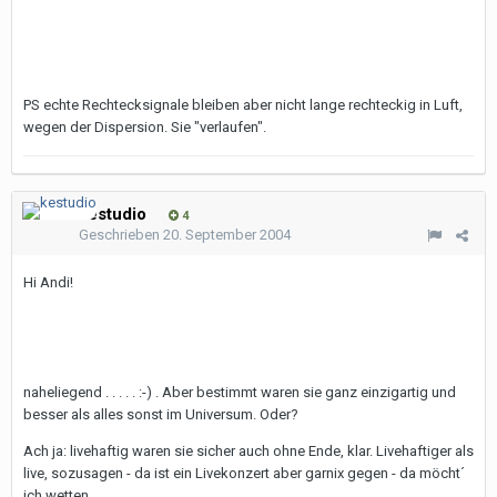
PS echte Rechtecksignale bleiben aber nicht lange rechteckig in Luft,
wegen der Dispersion. Sie "verlaufen".
kestudio
4
Geschrieben
20. September 2004
Hi Andi!
naheliegend . . . . . :-) . Aber bestimmt waren sie ganz einzigartig und
besser als alles sonst im Universum. Oder?
Ach ja: livehaftig waren sie sicher auch ohne Ende, klar. Livehaftiger als
live, sozusagen - da ist ein Livekonzert aber garnix gegen - da möcht´
ich wetten.