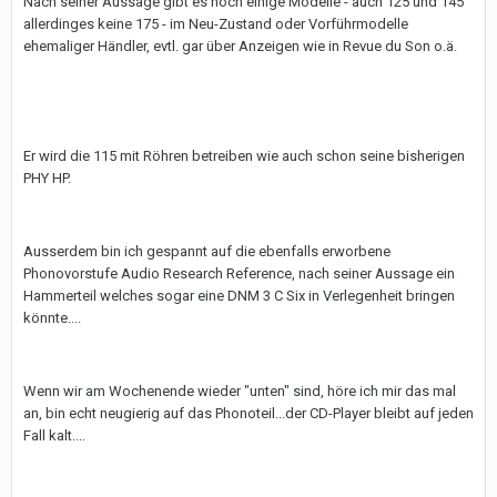
Nach seiner Aussage gibt es noch einige Modelle - auch 125 und 145
allerdinges keine 175 - im Neu-Zustand oder Vorführmodelle
ehemaliger Händler, evtl. gar über Anzeigen wie in Revue du Son o.ä.
Er wird die 115 mit Röhren betreiben wie auch schon seine bisherigen
PHY HP.
Ausserdem bin ich gespannt auf die ebenfalls erworbene
Phonovorstufe Audio Research Reference, nach seiner Aussage ein
Hammerteil welches sogar eine DNM 3 C Six in Verlegenheit bringen
könnte....
Wenn wir am Wochenende wieder "unten" sind, höre ich mir das mal
an, bin echt neugierig auf das Phonoteil...der CD-Player bleibt auf jeden
Fall kalt....