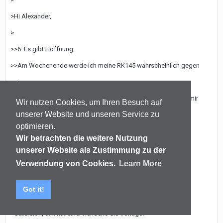
>Hi Alexander,
>
>>6. Es gibt Hoffnung.
>>Am Wochenende werde ich meine RK145 wahrscheinlich gegen
>einen
>>würdigen Rehdekonachfolger eintauschen, die ich dann bei mir
Wir nutzen Cookies, um Ihren Besuch auf
unserer Website und unseren Service zu
>>mit ins Programm nehme.
optimieren.
>
Wir betrachten die weitere Nutzung
>
unserer Website als Zustimmung zu der
Verwendung von Cookies.
Learn More
>...überlege Dir das mehr als reiflich...welcher LS sollte
>schon ein würdiger Nachfolger sein? Ist das ein ähnliches
Got it!
>Projekt wie das bereits angesprochene von Audioline in
>Gütersloh, d.h. mit einer Rehdéko als Vorlage?