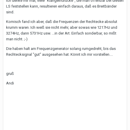
Ich denke mir mal, viele "Klangeindrücke", die man offenbar bei diesen
LS feststellen kann, resultieren einfach daraus, daß es Breitbänder
sind.
Komisch fand ich aber, daß die Frequenzen der Rechtecke absolut
krumm waren. Ich weiß sie nicht mehr, aber sowas wie 1217Hz und
3274Hz, dann 5731Hz usw. ...in der Art. Einfach sonderbar, so mißt
man nicht. ;-)
Die haben halt am Frequenzgenerator solang rumgedreht, bis das
Rechtecksignal "gut" ausgesehen hat. Könnt ich mir vorstellen....
gruß
Andi