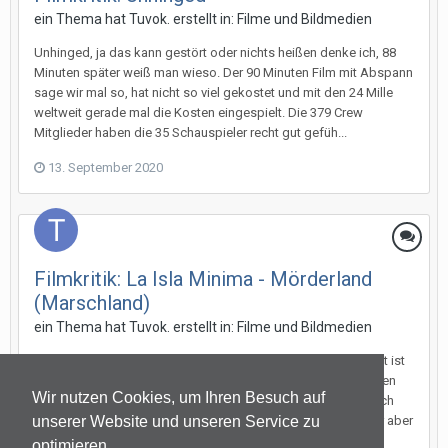
ein Thema hat
Tuvok.
erstellt in:
Filme und Bildmedien
Unhinged, ja das kann gestört oder nichts heißen denke ich, 88
Minuten später weiß man wieso. Der 90 Minuten Film mit Abspann
sage wir mal so, hat nicht so viel gekostet und mit den 24 Mille
weltweit gerade mal die Kosten eingespielt. Die 379 Crew
Mitglieder haben die 35 Schauspieler recht gut gefüh...
13. September 2020
Filmkritik: La Isla Minima - Mörderland
(Marschland)
ein Thema hat
Tuvok.
erstellt in:
Filme und Bildmedien
Ein spanischer Film, ganz selten dass so was ins Kino kommt ist
eher ein Film für Liebhaber von guten Thrillern, keine berühmten
Wir nutzen Cookies, um Ihren Besuch auf
Schauspieler, jedenfalls für mich nicht. Meine Freundin hat sich
schon kurz abgewandt bei einigen Szenen so grauslich ist er aber
unserer Website und unseren Service zu
nicht. Er ist eher hintergründig grauslic...
optimieren.