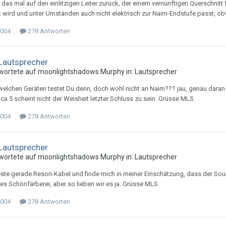
e das mal auf den einlitzigen Leiter zurück, der einem vernünftigen Querschnit
t wird und unter Umständen auch nicht elektrisch zur Naim-Endstufe passt, obw
2004
278 Antworten
Lautsprecher
wortete auf
moonlightshadow
s
Murphy
in:
Lautsprecher
welchen Geräten testet Du denn, doch wohl nicht an Naim??? jau, genau daran 
a 5 scheint nicht der Weisheit letzter Schluss zu sein. Grüsse MLS
2004
278 Antworten
Lautsprecher
wortete auf
moonlightshadow
s
Murphy
in:
Lautsprecher
teste gerade Reson-Kabel und finde mich in meiner Einschätzung, dass der Soun
lles Schönfärberei, aber so lieben wir es ja. Grüsse MLS
2004
278 Antworten