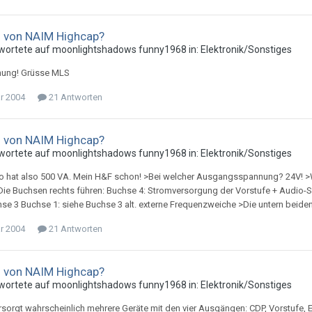
u von NAIM Highcap?
wortete auf
moonlightshadow
s
funny1968
in:
Elektronik/Sonstiges
hnung! Grüsse MLS
ar 2004
21 Antworten
u von NAIM Highcap?
wortete auf
moonlightshadow
s
funny1968
in:
Elektronik/Sonstiges
fo hat also 500 VA. Mein H&F schon! >Bei welcher Ausgangsspannung? 24V! >Wi
Die Buchsen rechts führen: Buchse 4: Stromversorgung der Vorstufe + Audio-
hse 3 Buchse 1: siehe Buchse 3 alt. externe Frequenzweiche >Die untern beide
ar 2004
21 Antworten
u von NAIM Highcap?
wortete auf
moonlightshadow
s
funny1968
in:
Elektronik/Sonstiges
rsorgt wahrscheinlich mehrere Geräte mit den vier Ausgängen: CDP, Vorstufe, En