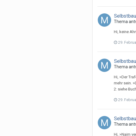
Selbstba
Thema ant
Hi, keine A
29. Febru
Selbstba
Thema ant
Hi, >Der Tra
mehr sein. >
2: siehe Buc
29. Febru
Selbstba
Thema ant
Hi, >Naim ve