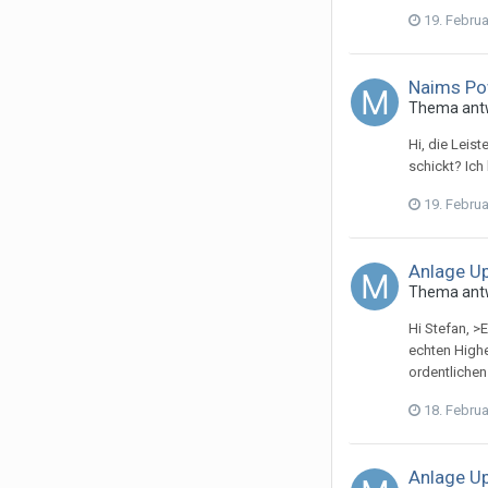
19. Febru
Naims Po
Thema ant
Hi, die Leis
schickt? Ich
19. Febru
Anlage Up
Thema ant
Hi Stefan, >
echten Highe
ordentliche
18. Febru
Anlage Up