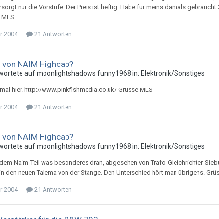
ersorgt nur die Vorstufe. Der Preis ist heftig. Habe für meins damals gebrauch
e MLS
ar 2004
21 Antworten
u von NAIM Highcap?
wortete auf
moonlightshadow
s
funny1968
in:
Elektronik/Sonstiges
 mal hier. http://www.pinkfishmedia.co.uk/ Grüsse MLS
ar 2004
21 Antworten
u von NAIM Highcap?
wortete auf
moonlightshadow
s
funny1968
in:
Elektronik/Sonstiges
 dem Naim-Teil was besonderes dran, abgesehen von Trafo-Gleichrichter-Siebun
, in den neuen Talema von der Stange. Den Unterschied hört man übrigens. Gr
ar 2004
21 Antworten