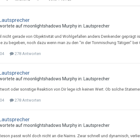
Lautsprecher
wortete auf
moonlightshadow
s
Murphy
in:
Lautsprecher
il nicht gerade von Objektivität und Wohlgefallen anders Denkender geprägt ist, 
e zu begeben, noch dazu wenn man zu den "in der Tonmischung Tätigen" bei C
004
278 Antworten
Lautsprecher
wortete auf
moonlightshadow
s
Murphy
in:
Lautsprecher
twort oder sonstige Reaktion von Dir lege ich keinen Wert. Ob solche Statemen
004
278 Antworten
Lautsprecher
wortete auf
moonlightshadow
s
Murphy
in:
Lautsprecher
Reson passt wohl doch nicht an die Naims. Zwar schnell und dynamisch, verlier