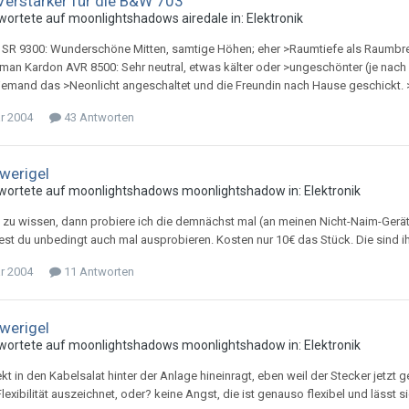
erstärker für die B&W 703
wortete auf
moonlightshadow
s
airedale
in:
Elektronik
 SR 9300: Wunderschöne Mitten, samtige Höhen; eher >Raumtiefe als Raumbreit
rman Kardon AVR 8500: Sehr neutral, etwas kälter oder >ungeschönter (je nach 
jemand das >Neonlicht angeschaltet und die Freundin nach Hause geschickt. >
ar 2004
43 Antworten
werigel
wortete auf
moonlightshadow
s
moonlightshadow
in:
Elektronik
t zu wissen, dann probiere ich die demnächst mal (an meinen Nicht-Naim-Gerä
test du unbedingt auch mal ausprobieren. Kosten nur 10€ das Stück. Die sind ih
ar 2004
11 Antworten
werigel
wortete auf
moonlightshadow
s
moonlightshadow
in:
Elektronik
rekt in den Kabelsalat hinter der Anlage hineinragt, eben weil der Stecker jetzt
lexibilität auszeichnet, oder? keine Angst, die ist genauso flexibel und lässt 