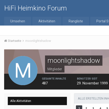
HiFi Heimkino Forum
Umsehen
Aktivitäten
Rangliste
Portal S
Startseite
moonlightshadow
moonlightshadow
Mitglieder
GESAMTE INHALTE
BENUTZER SEIT
487
29. November 1999
ALLE ERSTELLTEN I
Alle Aktivitäten
1
2
3
4
5