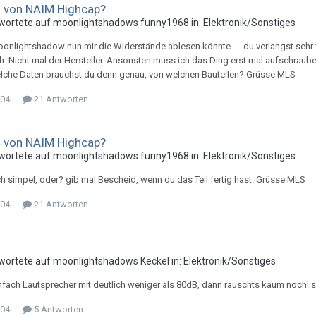
u von NAIM Highcap?
wortete auf
moonlightshadow
s
funny1968
in:
Elektronik/Sonstiges
onlightshadow nun mir die Widerstände ablesen könnte..... du verlangst sehr v
h. Nicht mal der Hersteller. Ansonsten muss ich das Ding erst mal aufschraub
elche Daten brauchst du denn genau, von welchen Bauteilen? Grüsse MLS
004
21 Antworten
u von NAIM Highcap?
wortete auf
moonlightshadow
s
funny1968
in:
Elektronik/Sonstiges
ich simpel, oder? gib mal Bescheid, wenn du das Teil fertig hast. Grüsse MLS
004
21 Antworten
wortete auf
moonlightshadow
s
Keckel
in:
Elektronik/Sonstiges
fach Lautsprecher mit deutlich weniger als 80dB, dann rauschts kaum noch!
004
5 Antworten