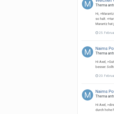
Welchen V
Thema ant
Hi, >Marantz
so halt. >Ha
Marantz hat 
25. Febru
Naims Po
Thema ant
Hi Axel, >Gu
besser. Soll
20. Febru
Naims Po
Thema ant
Hi Axel, >di
durch hohe F