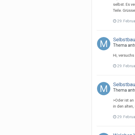
selbst. Es v
Teile. Grüss
29. Febru
Selbstba
Thema ant
Hi, versuchs
29. Febru
Selbstba
Thema ant
>Oder ist an
in den alten
29. Febru