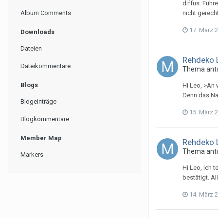
diffus. Führ
Album Comments
nicht gerech
17. März 
Downloads
Dateien
Rehdeko 
Dateikommentare
Thema ant
Blogs
Hi Leo, >An 
Denn das Nac
Blogeinträge
15. März 
Blogkommentare
Member Map
Rehdeko 
Thema ant
Markers
Hi Leo, ich 
bestätigt. A
14. März 