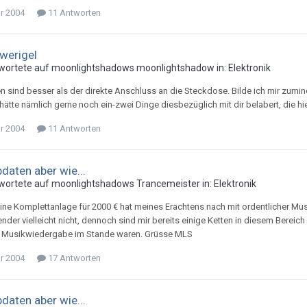
ar 2004
11 Antworten
werigel
wortete auf
moonlightshadow
s
moonlightshadow
in:
Elektronik
ten sind besser als der direkte Anschluss an die Steckdose. Bilde ich mir zum
 hätte nämlich gerne noch ein-zwei Dinge diesbezüglich mit dir belabert, die 
ar 2004
11 Antworten
daten aber wie...
wortete auf
moonlightshadow
s
Trancemeister
in:
Elektronik
Eine Komplettanlage für 2000 € hat meines Erachtens nach mit ordentlicher Mus
nder vielleicht nicht, dennoch sind mir bereits einige Ketten in diesem Berei
n Musikwiedergabe im Stande waren. Grüsse MLS
ar 2004
17 Antworten
daten aber wie...