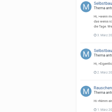
Selbstba
Thema ant
Hi, >wenn mo
das weiss ic
die Tage. W
3. März 2
Selbstba
Thema ant
Hi, >Eigentl
2. März 2
Rauschen
Thema ant
Hi >Nimm ein
1. März 2