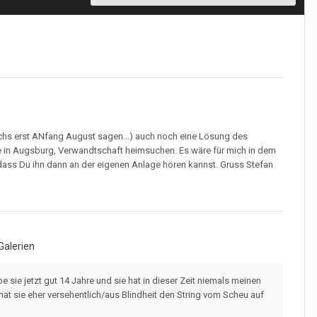
n ichs erst ANfang August sagen...) auch noch eine Lösung des
ge in Augsburg, Verwandtschaft heimsuchen. Es wäre für mich in dem
 dass Du ihn dann an der eigenen Anlage hören kannst. Gruss Stefan
Galerien
 sie jetzt gut 14 Jahre und sie hat in dieser Zeit niemals meinen
 hat sie eher versehentlich/aus Blindheit den String vom Scheu auf