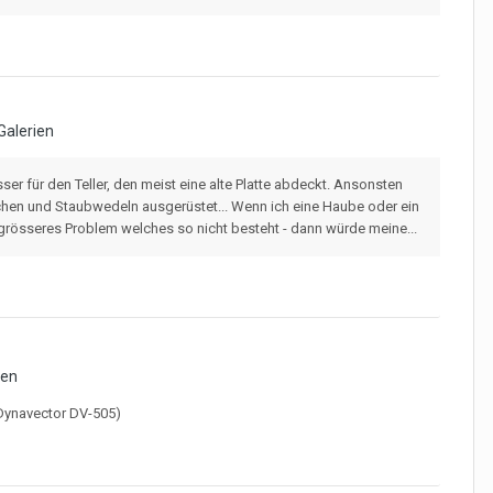
Galerien
sser für den Teller, den meist eine alte Platte abdeckt. Ansonsten
lchen und Staubwedeln ausgerüstet... Wenn ich eine Haube oder ein
 grösseres Problem welches so nicht besteht - dann würde meine...
ien
(Dynavector DV-505)