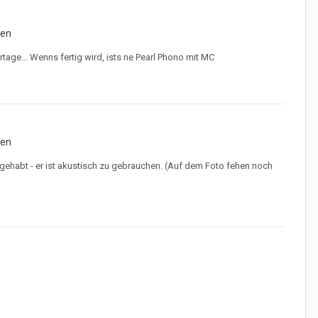
ien
tage... Wenns fertig wird, ists ne Pearl Phono mit MC
ien
 gehabt - er ist akustisch zu gebrauchen. (Auf dem Foto fehen noch