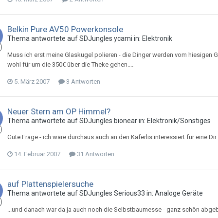
Belkin Pure AV50 Powerkonsole
Thema antwortete auf
SDJungle
s
ycami
in:
Elektronik
Muss ich erst meine Glaskugel polieren - die Dinger werden vom hiesigen Gr
wohl für um die 350€ über die Theke gehen....
5. März 2007
3 Antworten
Neuer Stern am OP Himmel?
Thema antwortete auf
SDJungle
s
bionear
in:
Elektronik/Sonstiges
Gute Frage - ich wäre durchaus auch an den Käferlis interessiert für eine D
14. Februar 2007
31 Antworten
auf Plattenspielersuche
Thema antwortete auf
SDJungle
s
Serious33
in:
Analoge Geräte
...und danach war da ja auch noch die Selbstbaumesse - ganz schön abgeb