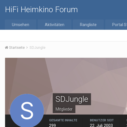
HiFi Heimkino Forum
Umsehen
Aktivitäten
Rangliste
Portal S
Startseite
SDJungle
SDJungle
Mitglieder
GESAMTE INHALTE
BENUTZER SEIT
299
22. Juli 2003