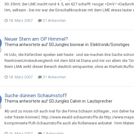
30..35mV, der LME macht rund 4..5, ein 627 schafft >sogar <2mV ! >Dadurc
Hm, seltsam - bei mir war der Einschaltknackser mit dem LME etwas lauter a
18. März 2007
31 Antworten
Neuer Stern am OP Himmel?
Thema antwortete auf
SDJungle
s
bionear
in:
Elektronik/Sonstiges
Hi Udo, die Käferchen spielen seit heute - und sie machen ihre Sache schon 
ReinhörenUmsteckvergleich mit dem 604 ist Diana und mir vor allem die 'Gr
Beim LMA wirkt dieser Bereich deutlich entspannter, ohne an Klarheit/Aufl
18. März 2007
31 Antworten
Suche dünnen Schaumstoff
Thema antwortete auf
SDJungle
s
Calvin
in:
Lautsprecher
Ab und zu muss ich auch mal für die Firma Schaum schlagen , von daher hab
oder fräsen können): http://www.ewald-schaumstoffe.de http://www.mayser.
komprimierte PUR-Schaumstoffe auch als Rollenware anbietet. 1mm Material
16. März 2007
2 Antworten