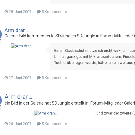
28. Juni 2007
5 Kommentare
Arm dran...
Galerie-Bild kommentierte
SDJungle
s
SDJungle
in
Forum-Mitglieder 
Einen Staubschutz nutze ich nicht wirklich - au
bin ich ganz gut mit Mikrofasertüchern, Pinse
Tuch drüberlegen würde, hätte ich ein weitaus
27. Juni 2007
5 Kommentare
Arm dran...
ein Bild in der Galerie hat
SDJungle
erstellt in:
Forum-Mitglieder Galer
...und zwar der zweite 
26. Juni 2007
5 Kommentare