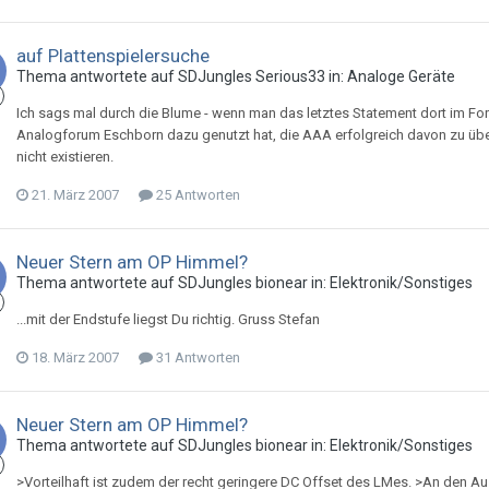
auf Plattenspielersuche
Thema antwortete auf
SDJungle
s
Serious33
in:
Analoge Geräte
Ich sags mal durch die Blume - wenn man das letztes Statement dort im 
Analogforum Eschborn dazu genutzt hat, die AAA erfolgreich davon zu übe
nicht existieren.
21. März 2007
25 Antworten
Neuer Stern am OP Himmel?
Thema antwortete auf
SDJungle
s
bionear
in:
Elektronik/Sonstiges
...mit der Endstufe liegst Du richtig. Gruss Stefan
18. März 2007
31 Antworten
Neuer Stern am OP Himmel?
Thema antwortete auf
SDJungle
s
bionear
in:
Elektronik/Sonstiges
>Vorteilhaft ist zudem der recht geringere DC Offset des LMes. >An den 