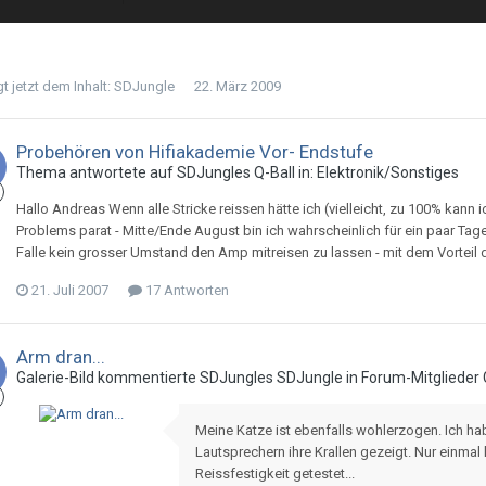
t jetzt dem Inhalt:
SDJungle
22. März 2009
Probehören von Hifiakademie Vor- Endstufe
Thema antwortete auf
SDJungle
s
Q-Ball
in:
Elektronik/Sonstiges
Hallo Andreas Wenn alle Stricke reissen hätte ich (vielleicht, zu 100% kan
Problems parat - Mitte/Ende August bin ich wahrscheinlich für ein paar Ta
Falle kein grosser Umstand den Amp mitreisen zu lassen - mit dem Vorteil
21. Juli 2007
17 Antworten
Arm dran...
Galerie-Bild kommentierte
SDJungle
s
SDJungle
in
Forum-Mitglieder 
Meine Katze ist ebenfalls wohlerzogen. Ich habe
Lautsprechern ihre Krallen gezeigt. Nur einmal
Reissfestigkeit getestet...