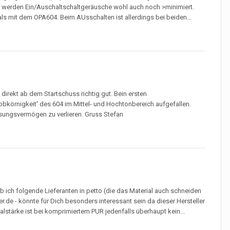
h werden Ein/Auschaltschaltgeräusche wohl auch noch >minimiert.
ls mit dem OPA604. Beim AUsschalten ist allerdings bei beiden...
direkt ab dem Startschuss richtig gut. Bein ersten
obkörnigkeit' des 604 im Mittel- und Hochtonbereich aufgefallen.
ösungsvermögen zu verlieren. Gruss Stefan
 ich folgende Lieferanten in petto (die das Material auch schneiden
de - könnte für Dich besonders interessant sein da dieser Hersteller
stärke ist bei komprimiertem PUR jedenfalls überhaupt kein...