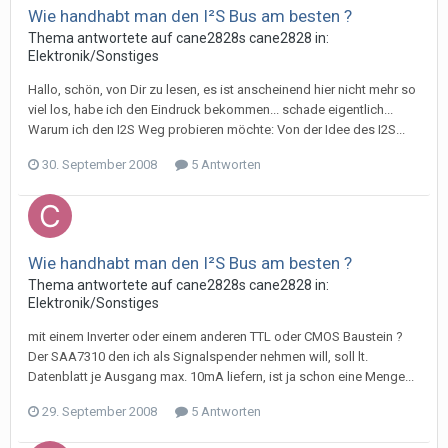
Wie handhabt man den I²S Bus am besten ?
Thema antwortete auf
cane2828
s
cane2828
in:
Elektronik/Sonstiges
Hallo, schön, von Dir zu lesen, es ist anscheinend hier nicht mehr so
viel los, habe ich den Eindruck bekommen... schade eigentlich...
Warum ich den I2S Weg probieren möchte: Von der Idee des I2S...
30. September 2008
5 Antworten
Wie handhabt man den I²S Bus am besten ?
Thema antwortete auf
cane2828
s
cane2828
in:
Elektronik/Sonstiges
mit einem Inverter oder einem anderen TTL oder CMOS Baustein ?
Der SAA7310 den ich als Signalspender nehmen will, soll lt.
Datenblatt je Ausgang max. 10mA liefern, ist ja schon eine Menge...
29. September 2008
5 Antworten