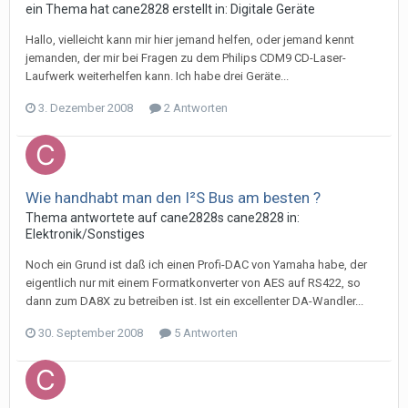
ein Thema hat
cane2828
erstellt in:
Digitale Geräte
Hallo, vielleicht kann mir hier jemand helfen, oder jemand kennt
jemanden, der mir bei Fragen zu dem Philips CDM9 CD-Laser-
Laufwerk weiterhelfen kann. Ich habe drei Geräte...
3. Dezember 2008
2 Antworten
Wie handhabt man den I²S Bus am besten ?
Thema antwortete auf
cane2828
s
cane2828
in:
Elektronik/Sonstiges
Noch ein Grund ist daß ich einen Profi-DAC von Yamaha habe, der
eigentlich nur mit einem Formatkonverter von AES auf RS422, so
dann zum DA8X zu betreiben ist. Ist ein excellenter DA-Wandler...
30. September 2008
5 Antworten