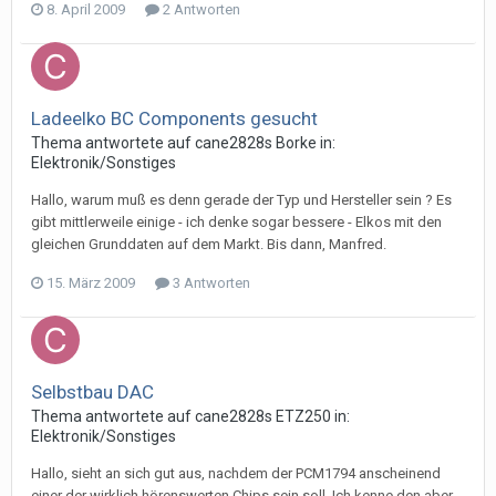
8. April 2009
2 Antworten
Ladeelko BC Components gesucht
Thema antwortete auf
cane2828
s
Borke
in:
Elektronik/Sonstiges
Hallo, warum muß es denn gerade der Typ und Hersteller sein ? Es
gibt mittlerweile einige - ich denke sogar bessere - Elkos mit den
gleichen Grunddaten auf dem Markt. Bis dann, Manfred.
15. März 2009
3 Antworten
Selbstbau DAC
Thema antwortete auf
cane2828
s
ETZ250
in:
Elektronik/Sonstiges
Hallo, sieht an sich gut aus, nachdem der PCM1794 anscheinend
einer der wirklich hörenswerten Chips sein soll. Ich kenne den aber