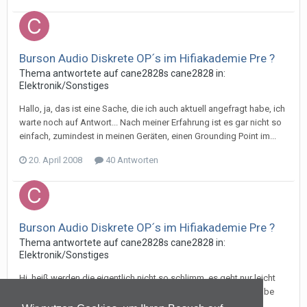
Burson Audio Diskrete OP´s im Hifiakademie Pre ?
Thema antwortete auf
cane2828
s
cane2828
in:
Elektronik/Sonstiges
Hallo, ja, das ist eine Sache, die ich auch aktuell angefragt habe, ich
warte noch auf Antwort... Nach meiner Erfahrung ist es gar nicht so
einfach, zumindest in meinen Geräten, einen Grounding Point im...
20. April 2008
40 Antworten
Burson Audio Diskrete OP´s im Hifiakademie Pre ?
Thema antwortete auf
cane2828
s
cane2828
in:
Elektronik/Sonstiges
Hi, heiß werden die eigentlich nicht so schlimm, es geht nur leicht
warm weg von Ihnen... Also, bei -+15V wie ich sie aktuell betreibe
brauchen sie unter den angegebenen 25mA pro Amp., das...