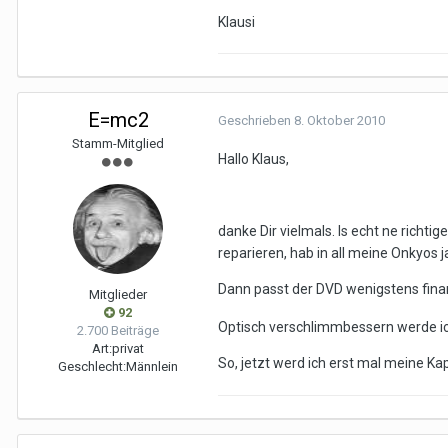
Klausi
E=mc2
Geschrieben
8. Oktober 2010
Stamm-Mitglied
Hallo Klaus,
danke Dir vielmals. Is echt ne richtig
reparieren, hab in all meine Onkyos j
Dann passt der DVD wenigstens finan
Mitglieder
92
Optisch verschlimmbessern werde ich 
2.700 Beiträge
Art:
privat
So, jetzt werd ich erst mal meine K
Geschlecht:
Männlein