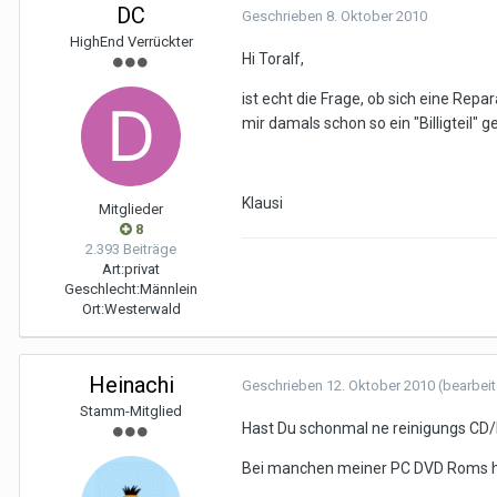
DC
Geschrieben
8. Oktober 2010
HighEnd Verrückter
Hi Toralf,
ist echt die Frage, ob sich eine Repa
mir damals schon so ein "Billigteil" g
Klausi
Mitglieder
8
2.393 Beiträge
Art:
privat
Geschlecht:
Männlein
Ort:
Westerwald
Heinachi
Geschrieben
12. Oktober 2010
(bearbeit
Stamm-Mitglied
Hast Du schonmal ne reinigungs CD/
Bei manchen meiner PC DVD Roms ha