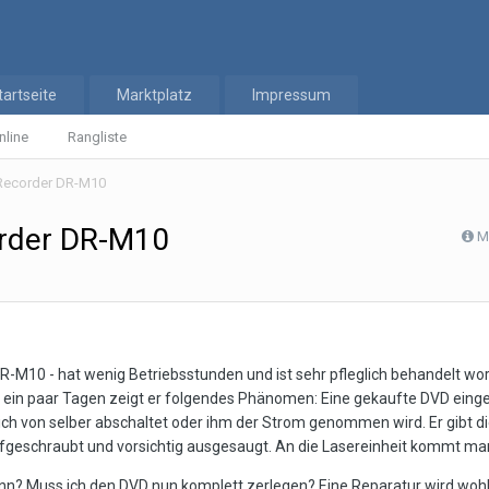
tartseite
Marktplatz
Impressum
nline
Rangliste
Recorder DR-M10
rder DR-M10
M
R-M10 - hat wenig Betriebsstunden und ist sehr pfleglich behandelt
t ein paar Tagen zeigt er folgendes Phänomen: Eine gekaufte DVD eingele
 sich von selber abschaltet oder ihm der Strom genommen wird. Er gibt die
fgeschraubt und vorsichtig ausgesaugt. An die Lasereinheit kommt man
nn? Muss ich den DVD nun komplett zerlegen? Eine Reparatur wird wohl 