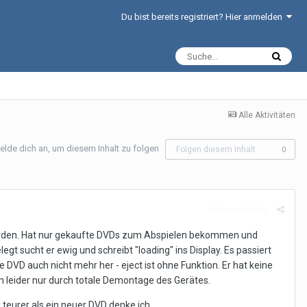
Du bist bereits registriert? Hier anmelden
Alle Aktivitäten
elde dich an, um diesem Inhalt zu folgen
Folgen diesem Inhalt
0
Beitrag melden
 worden. Hat nur gekaufte DVDs zum Abspielen bekommen und
gt sucht er ewig und schreibt "loading" ins Display. Es passiert
 DVD auch nicht mehr her - eject ist ohne Funktion. Er hat keine
 leider nur durch totale Demontage des Gerätes.
teurer als ein neuer DVD denke ich.