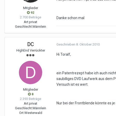
Mitglieder
92
2.700 Beiträge
Danke schon mal
Art:
privat
Geschlecht:
Männlein
DC
Geschrieben
8. Oktober 2010
HighEnd Verrückter
Hi Toralf,
ein Patentrezept habe ich auch nicht,
saubilliges DVD Laufwerk aus dem PC 
Versuch ist es wert.
Mitglieder
8
2.393 Beiträge
Nur bei der Frontblende könnte es je
Art:
privat
Geschlecht:
Männlein
Ort:
Westerwald