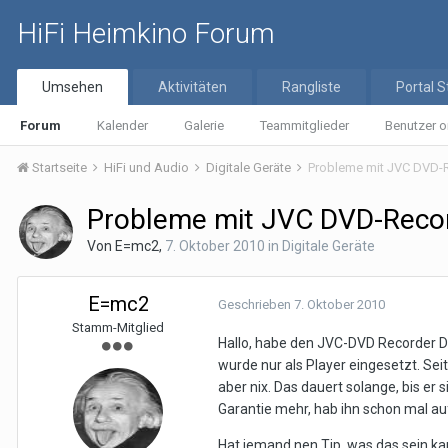
HiFi Heimkino Forum
Umsehen
Aktivitäten
Rangliste
Portal S
Forum
Kalender
Galerie
Teammitglieder
Benutzer o
Startseite
HiFi und Audio
Digitale Geräte
Probleme mit JVC DVD-
Probleme mit JVC DVD-Reco
Von
E=mc2
,
7. Oktober 2010
in
Digitale Geräte
E=mc2
Geschrieben
7. Oktober 2010
Stamm-Mitglied
Hallo, habe den JVC-DVD Recorder D
wurde nur als Player eingesetzt. Sei
aber nix. Das dauert solange, bis er
Garantie mehr, hab ihn schon mal au
Hat jemand nen Tip, was das sein ka