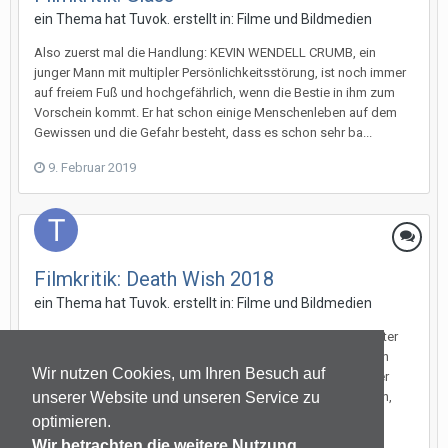
ein Thema hat
Tuvok.
erstellt in:
Filme und Bildmedien
Also zuerst mal die Handlung: KEVIN WENDELL CRUMB, ein
junger Mann mit multipler Persönlichkeitsstörung, ist noch immer
auf freiem Fuß und hochgefährlich, wenn die Bestie in ihm zum
Vorschein kommt. Er hat schon einige Menschenleben auf dem
Gewissen und die Gefahr besteht, dass es schon sehr ba...
9. Februar 2019
Filmkritik: Death Wish 2018
ein Thema hat
Tuvok.
erstellt in:
Filme und Bildmedien
Paul Kersey, der mit seiner Frau Lucy und seiner College-Tochter
Jordan lebt, arbeitet als Unfallchirurg in einem Krankenhaus in
Wir nutzen Cookies, um Ihren Besuch auf
Chicago. Während des Essens der Kerseys bittet Pauls Bruder
Frank ihn, etwas Geld zu leihen, um eine Schuld zu begleichen,
unserer Website und unseren Service zu
dem Paul widerwillig zustimmt. Als die Kerseys g...
optimieren.
Wir betrachten die weitere Nutzung