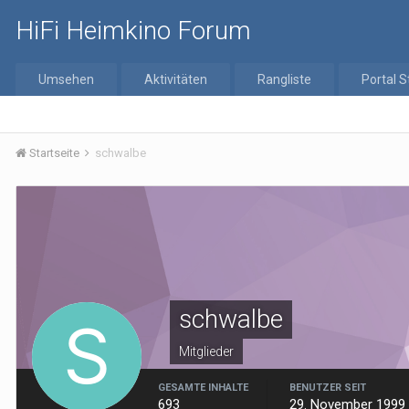
HiFi Heimkino Forum
Umsehen
Aktivitäten
Rangliste
Portal S
Startseite
schwalbe
schwalbe
Mitglieder
GESAMTE INHALTE
BENUTZER SEIT
693
29. November 1999