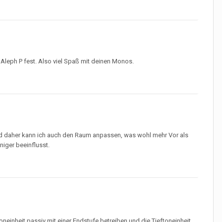
 Aleph P fest. Also viel Spaß mit deinen Monos.
 und daher kann ich auch den Raum anpassen, was wohl mehr Vor als
niger beeinflusst.
einheit passiv mit einer Endstufe betreiben und die Tieftoneinheit