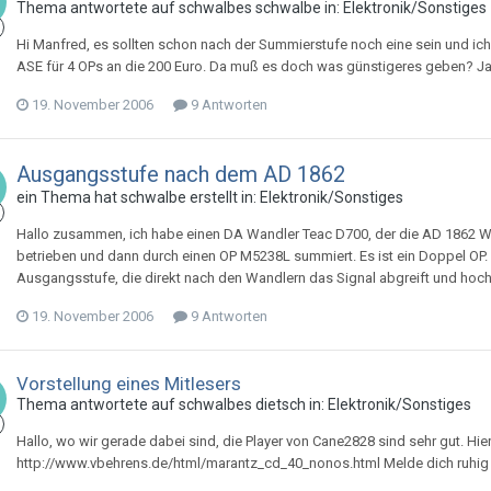
Thema antwortete auf
schwalbe
s
schwalbe
in:
Elektronik/Sonstiges
Hi Manfred, es sollten schon nach der Summierstufe noch eine sein und ich 
ASE für 4 OPs an die 200 Euro. Da muß es doch was günstigeres geben? Ja a
19. November 2006
9 Antworten
Ausgangsstufe nach dem AD 1862
ein Thema hat
schwalbe
erstellt in:
Elektronik/Sonstiges
Hallo zusammen, ich habe einen DA Wandler Teac D700, der die AD 1862 Wan
betrieben und dann durch einen OP M5238L summiert. Es ist ein Doppel OP
Ausgangsstufe, die direkt nach den Wandlern das Signal abgreift und hochwe
19. November 2006
9 Antworten
Vorstellung eines Mitlesers
Thema antwortete auf
schwalbe
s
dietsch
in:
Elektronik/Sonstiges
Hallo, wo wir gerade dabei sind, die Player von Cane2828 sind sehr gut. Hi
http://www.vbehrens.de/html/marantz_cd_40_nonos.html Melde dich ruhig bei