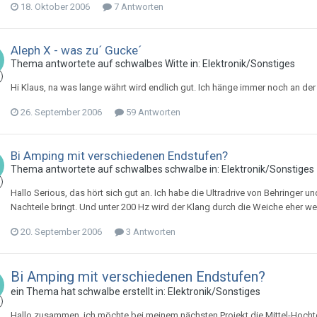
18. Oktober 2006
7 Antworten
Aleph X - was zu´ Gucke´
Thema antwortete auf
schwalbe
s
Witte
in:
Elektronik/Sonstiges
Hi Klaus, na was lange währt wird endlich gut. Ich hänge immer noch an der
26. September 2006
59 Antworten
Bi Amping mit verschiedenen Endstufen?
Thema antwortete auf
schwalbe
s
schwalbe
in:
Elektronik/Sonstiges
Hallo Serious, das hört sich gut an. Ich habe die Ultradrive von Behringer
Nachteile bringt. Und unter 200 Hz wird der Klang durch die Weiche eher we
20. September 2006
3 Antworten
Bi Amping mit verschiedenen Endstufen?
ein Thema hat
schwalbe
erstellt in:
Elektronik/Sonstiges
Hallo zusammen, ich möchte bei meinem nächsten Projekt die Mittel-Hochton