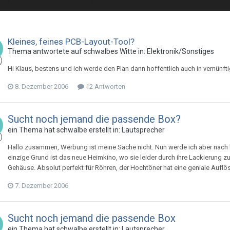
Kleines, feines PCB-Layout-Tool?
Thema antwortete auf
schwalbe
s
Witte
in:
Elektronik/Sonstiges
Hi Klaus, bestens und ich werde den Plan dann hoffentlich auch in vernünft
8. Dezember 2006
12 Antworten
Sucht noch jemand die passende Box?
ein Thema hat
schwalbe
erstellt in:
Lautsprecher
Hallo zusammen, Werbung ist meine Sache nicht. Nun werde ich aber nach
einzige Grund ist das neue Heimkino, wo sie leider durch ihre Lackierung zu
Gehäuse. Absolut perfekt für Röhren, der Hochtöner hat eine geniale Auflösu
7. Dezember 2006
Sucht noch jemand die passende Box
ein Thema hat
schwalbe
erstellt in:
Lautsprecher