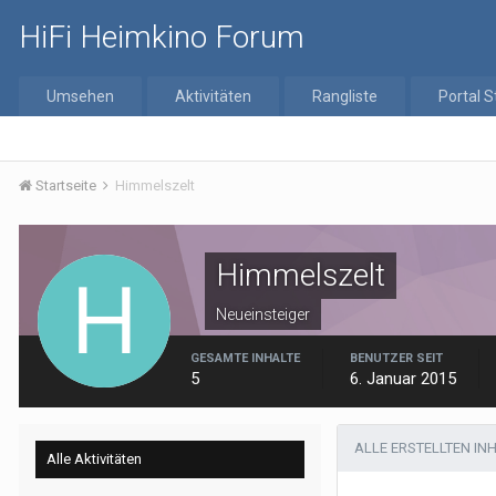
HiFi Heimkino Forum
Umsehen
Aktivitäten
Rangliste
Portal S
Startseite
Himmelszelt
Himmelszelt
Neueinsteiger
GESAMTE INHALTE
BENUTZER SEIT
5
6. Januar 2015
ALLE ERSTELLTEN IN
Alle Aktivitäten