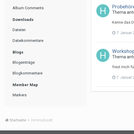
Probehöre
Album Comments
Thema ant
Downloads
Kenne das Di
Dateien
7. Januar
Dateikommentare
Workshop 
Blogs
Thema ant
Blogeinträge
freut mich fü
Blogkommentare
7. Januar
Member Map
Markers
Startseite
Himmelszelt