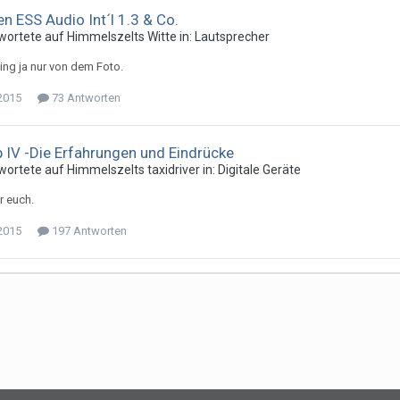
n ESS Audio Int´l 1.3 & Co.
wortete auf
Himmelszelt
s
Witte
in:
Lautsprecher
ng ja nur von dem Foto.
 2015
73 Antworten
IV -Die Erfahrungen und Eindrücke
wortete auf
Himmelszelt
s
taxidriver
in:
Digitale Geräte
r euch.
 2015
197 Antworten