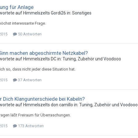
ung für Anlage
wortete auf
Himmelszelt
s
Gordi26
in:
Sonstiges
 höchst interessante Frage.
 2015
50 Antworten
Sinn machen abgeschirmte Netzkabel?
wortete auf
Himmelszelt
s
DC
in:
Tuning, Zubehör und Voodooo
lich so, dass nicht jeder diese Situation hat.
 2015
37 Antworten
ür Dich Klangunterschiede bei Kabeln?
wortete auf
Himmelszelt
s
don camillo
in:
Tuning, Zubehör und Voodooo
Fragen läßt Freiraum für Überraschungen.
 2015
173 Antworten