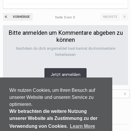
VORHERIGE
NÄCHSTE
Seite 3 von 3
Bitte anmelden um Kommentare abgeben zu
können
Nachdem du dich angemeldet hast kannst du Kommentare
hinterlassen
Jetzt anmelden
Wir nutzen Cookies, um Ihren Besuch auf
Folgen diesem Inhalt
0
unserer Website und unseren Service zu
optimieren.
Wir betrachten die weitere Nutzung
GEHE ZUR THEMENÜBERSICHT
unserer Website als Zustimmung zu der
Verwendung von Cookies.
Learn More