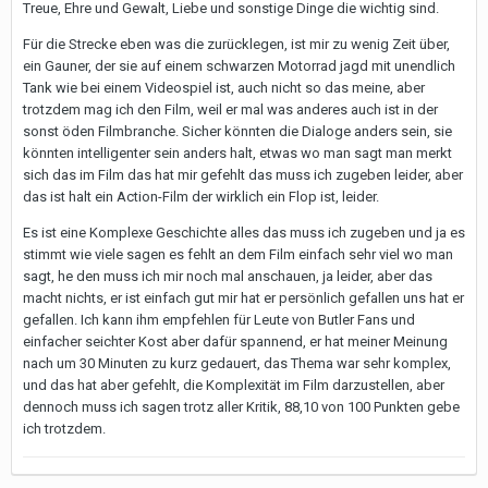
Treue, Ehre und Gewalt, Liebe und sonstige Dinge die wichtig sind.
Für die Strecke eben was die zurücklegen, ist mir zu wenig Zeit über,
ein Gauner, der sie auf einem schwarzen Motorrad jagd mit unendlich
Tank wie bei einem Videospiel ist, auch nicht so das meine, aber
trotzdem mag ich den Film, weil er mal was anderes auch ist in der
sonst öden Filmbranche. Sicher könnten die Dialoge anders sein, sie
könnten intelligenter sein anders halt, etwas wo man sagt man merkt
sich das im Film das hat mir gefehlt das muss ich zugeben leider, aber
das ist halt ein Action-Film der wirklich ein Flop ist, leider.
Es ist eine Komplexe Geschichte alles das muss ich zugeben und ja es
stimmt wie viele sagen es fehlt an dem Film einfach sehr viel wo man
sagt, he den muss ich mir noch mal anschauen, ja leider, aber das
macht nichts, er ist einfach gut mir hat er persönlich gefallen uns hat er
gefallen. Ich kann ihm empfehlen für Leute von Butler Fans und
einfacher seichter Kost aber dafür spannend, er hat meiner Meinung
nach um 30 Minuten zu kurz gedauert, das Thema war sehr komplex,
und das hat aber gefehlt, die Komplexität im Film darzustellen, aber
dennoch muss ich sagen trotz aller Kritik, 88,10 von 100 Punkten gebe
ich trotzdem.