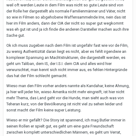
weil oft werden Leute in dem Film was nicht so gute Leute sind von
der Rolle her dargestellt als normale Familienmänner und Väter, nicht
so wie in Filmen so abgehobene Waffensammelnde Irre, nein das ist
hier im Film anders, dann der CIA der nicht so super gut wegkommt
was eh gut ist und ja ich finde die anderen Darsteller machen auch ihre
Sache gut.
Ok ich muss zugeben nach dem Film ist ungefähr fast wie vor de Film,
zu wenig Authentizität daran liegt es nicht, aber es fehlt irgendwie an
komplexer Spannung an Machtstrukturen, die dargestellt werden, es
geht um Taliban, dem IS, der I.S.I. dem CIA und alles wird hier
verwurschtet, man kennt sich nicht immer aus, es fehlen Hintergründe
das hat der Film schlecht gemacht.
Wieso man den Film vorher anders nannte als Kandahar, keine Ahnung,
ja hier will jeder hin, wieso Amerika nicht mehr eingreift, ist hier nicht
mehr Thema, das Land geht vor die Hunde, man sieht auch was von
Teheran kurz, von der Bevölkerung ist nicht viel zu sehen leider und
sonst macht der Film keine super Leistung.
Wieso er mir gefällt? Die Story ist spannend, ich mag Butler immer in
seinen Rollen er spielt gut, es geht um eine gute Freundschaft
zwischen komplett unterschiedlichen Männern, es geht um Verrat,