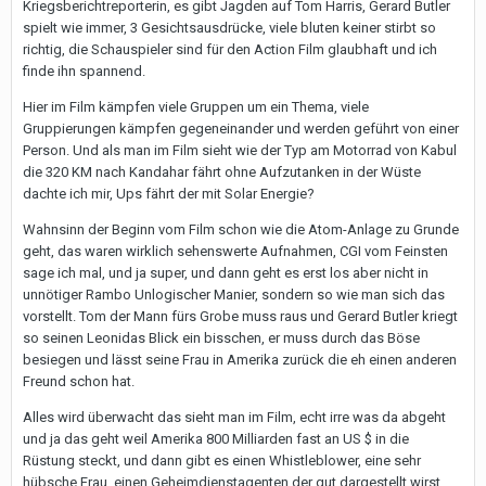
Kriegsberichtreporterin, es gibt Jagden auf Tom Harris, Gerard Butler
spielt wie immer, 3 Gesichtsausdrücke, viele bluten keiner stirbt so
richtig, die Schauspieler sind für den Action Film glaubhaft und ich
finde ihn spannend.
Hier im Film kämpfen viele Gruppen um ein Thema, viele
Gruppierungen kämpfen gegeneinander und werden geführt von einer
Person. Und als man im Film sieht wie der Typ am Motorrad von Kabul
die 320 KM nach Kandahar fährt ohne Aufzutanken in der Wüste
dachte ich mir, Ups fährt der mit Solar Energie?
Wahnsinn der Beginn vom Film schon wie die Atom-Anlage zu Grunde
geht, das waren wirklich sehenswerte Aufnahmen, CGI vom Feinsten
sage ich mal, und ja super, und dann geht es erst los aber nicht in
unnötiger Rambo Unlogischer Manier, sondern so wie man sich das
vorstellt. Tom der Mann fürs Grobe muss raus und Gerard Butler kriegt
so seinen Leonidas Blick ein bisschen, er muss durch das Böse
besiegen und lässt seine Frau in Amerika zurück die eh einen anderen
Freund schon hat.
Alles wird überwacht das sieht man im Film, echt irre was da abgeht
und ja das geht weil Amerika 800 Milliarden fast an US $ in die
Rüstung steckt, und dann gibt es einen Whistleblower, eine sehr
hübsche Frau, einen Geheimdienstagenten der gut dargestellt wirst,