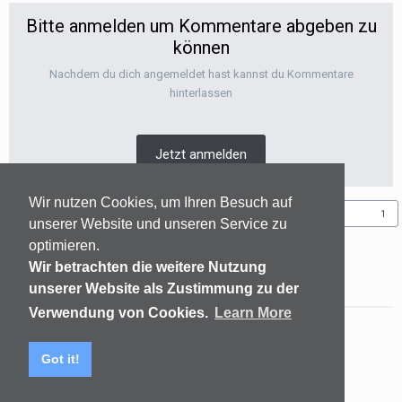
Bitte anmelden um Kommentare abgeben zu
können
Nachdem du dich angemeldet hast kannst du Kommentare
hinterlassen
Jetzt anmelden
Wir nutzen Cookies, um Ihren Besuch auf
Folgen diesem Inhalt
1
unserer Website und unseren Service zu
optimieren.
Wir betrachten die weitere Nutzung
GEHE ZUR THEMENÜBERSICHT
unserer Website als Zustimmung zu der
Verwendung von Cookies.
Learn More
Sprachen
Datenschutzerklärung
Kontakt
Got it!
(C) audiomap.de
Powered by Invision Community