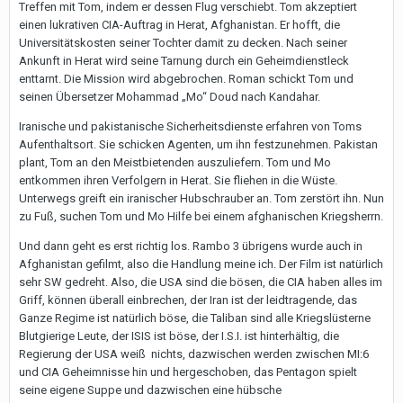
Treffen mit Tom, indem er dessen Flug verschiebt. Tom akzeptiert
einen lukrativen CIA-Auftrag in Herat, Afghanistan. Er hofft, die
Universitätskosten seiner Tochter damit zu decken. Nach seiner
Ankunft in Herat wird seine Tarnung durch ein Geheimdienstleck
enttarnt. Die Mission wird abgebrochen. Roman schickt Tom und
seinen Übersetzer Mohammad „Mo“ Doud nach Kandahar.
Iranische und pakistanische Sicherheitsdienste erfahren von Toms
Aufenthaltsort. Sie schicken Agenten, um ihn festzunehmen. Pakistan
plant, Tom an den Meistbietenden auszuliefern. Tom und Mo
entkommen ihren Verfolgern in Herat. Sie fliehen in die Wüste.
Unterwegs greift ein iranischer Hubschrauber an. Tom zerstört ihn. Nun
zu Fuß, suchen Tom und Mo Hilfe bei einem afghanischen Kriegsherrn.
Und dann geht es erst richtig los. Rambo 3 übrigens wurde auch in
Afghanistan gefilmt, also die Handlung meine ich. Der Film ist natürlich
sehr SW gedreht. Also, die USA sind die bösen, die CIA haben alles im
Griff, können überall einbrechen, der Iran ist der leidtragende, das
Ganze Regime ist natürlich böse, die Taliban sind alle Kriegslüsterne
Blutgierige Leute, der ISIS ist böse, der I.S.I. ist hinterhältig, die
Regierung der USA weiß nichts, dazwischen werden zwischen MI:6
und CIA Geheimnisse hin und hergeschoben, das Pentagon spielt
seine eigene Suppe und dazwischen eine hübsche