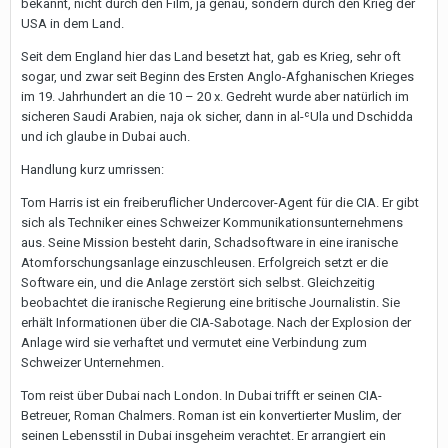
bekannt, nicht durch den Film, ja genau, sondern durch den Krieg der
USA in dem Land.
Seit dem England hier das Land besetzt hat, gab es Krieg, sehr oft
sogar, und zwar seit Beginn des Ersten Anglo-Afghanischen Krieges
im 19. Jahrhundert an die 10 – 20 x. Gedreht wurde aber natürlich im
sicheren Saudi Arabien, naja ok sicher, dann in al-ʿUla und Dschidda
und ich glaube in Dubai auch.
Handlung kurz umrissen:
Tom Harris ist ein freiberuflicher Undercover-Agent für die CIA. Er gibt
sich als Techniker eines Schweizer Kommunikationsunternehmens
aus. Seine Mission besteht darin, Schadsoftware in eine iranische
Atomforschungsanlage einzuschleusen. Erfolgreich setzt er die
Software ein, und die Anlage zerstört sich selbst. Gleichzeitig
beobachtet die iranische Regierung eine britische Journalistin. Sie
erhält Informationen über die CIA-Sabotage. Nach der Explosion der
Anlage wird sie verhaftet und vermutet eine Verbindung zum
Schweizer Unternehmen.
Tom reist über Dubai nach London. In Dubai trifft er seinen CIA-
Betreuer, Roman Chalmers. Roman ist ein konvertierter Muslim, der
seinen Lebensstil in Dubai insgeheim verachtet. Er arrangiert ein