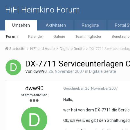
HiFi Heimkino Forum
Umsehen
Aktivitäten
Rangliste
Portal S
Forum
Kalender
Galerie
Teammitglieder
Benutzer o
Startseite
HiFi und Audio
Digitale Geräte
DX-7711 Serviceunterla
DX-7711 Serviceunterlagen 
Von
dww90
,
26. November 2007
in
Digitale Geräte
dww90
Geschrieben
26. November 2007
Stamm-Mitglied
Hallo,
wer hat von dem DX-7711 die Servic
Ok, ich weiß es gibt den Schaltungsd