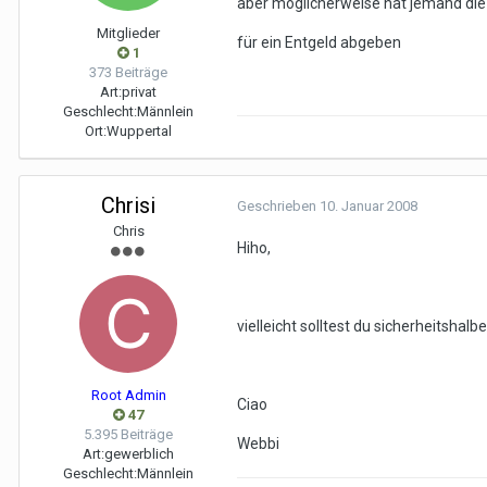
aber möglicherweise hat jemand die
Mitglieder
für ein Entgeld abgeben
1
373 Beiträge
Art:
privat
Geschlecht:
Männlein
Ort:
Wuppertal
Chrisi
Geschrieben
10. Januar 2008
Chris
Hiho,
vielleicht solltest du sicherheitshal
Root Admin
Ciao
47
5.395 Beiträge
Webbi
Art:
gewerblich
Geschlecht:
Männlein