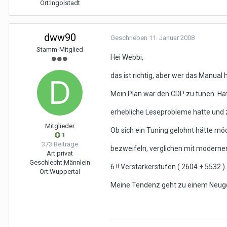
Ort:
Ingolstadt
dww90
Geschrieben
11. Januar 2008
Stamm-Mitglied
Hei Webbi,
das ist richtig, aber wer das Manual
Mein Plan war den CDP zu tunen. Hat
erhebliche Leseprobleme hatte und 
Mitglieder
Ob sich ein Tuning gelohnt hätte möc
1
373 Beiträge
bezweifeln, verglichen mit modernen
Art:
privat
Geschlecht:
Männlein
6 !! Verstärkerstufen ( 2604 + 5532 ).
Ort:
Wuppertal
Meine Tendenz geht zu einem Neuge