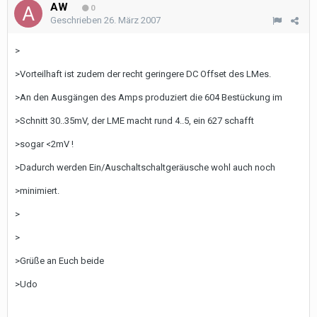
AW
0
Geschrieben
26. März 2007
>
>Vorteilhaft ist zudem der recht geringere DC Offset des LMes.
>An den Ausgängen des Amps produziert die 604 Bestückung im
>Schnitt 30..35mV, der LME macht rund 4..5, ein 627 schafft
>sogar <2mV !
>Dadurch werden Ein/Auschaltschaltgeräusche wohl auch noch
>minimiert.
>
>
>Grüße an Euch beide
>Udo