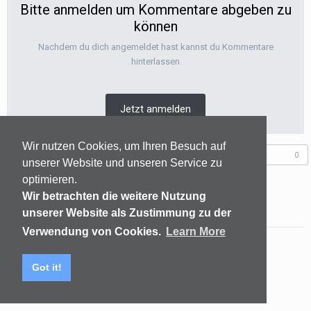
Bitte anmelden um Kommentare abgeben zu
können
Nachdem du dich angemeldet hast kannst du Kommentare
hinterlassen
Jetzt anmelden
Wir nutzen Cookies, um Ihren Besuch auf
Folgen diesem Inhalt
0
unserer Website und unseren Service zu
optimieren.
Wir betrachten die weitere Nutzung
GEHE ZUR THEMENÜBERSICHT
unserer Website als Zustimmung zu der
Verwendung von Cookies.
Learn More
Sprachen
Datenschutzerklärung
Kontakt
Got it!
(C) audiomap.de
Powered by Invision Community