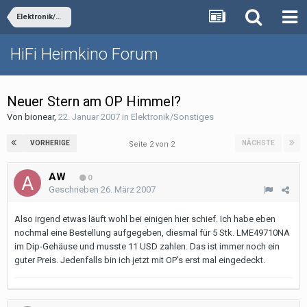
Elektronik/Sonstiges
HiFi Heimkino Forum
Neuer Stern am OP Himmel?
Von
bionear
,
22. Januar 2007
in
Elektronik/Sonstiges
VORHERIGE
NÄCHSTE
Seite 2 von 2
AW
0
Geschrieben
26. März 2007
Also irgend etwas läuft wohl bei einigen hier schief. Ich habe eben
nochmal eine Bestellung aufgegeben, diesmal für 5 Stk. LME49710NA
im Dip-Gehäuse und musste 11 USD zahlen. Das ist immer noch ein
guter Preis. Jedenfalls bin ich jetzt mit OP's erst mal eingedeckt.