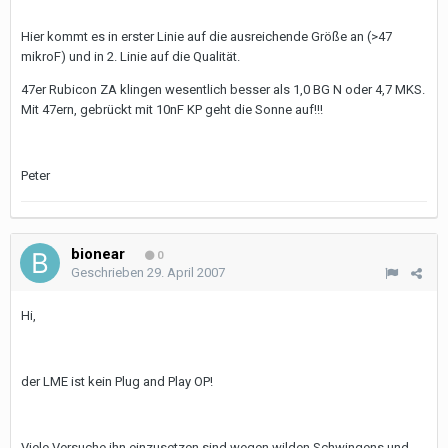
Hier kommt es in erster Linie auf die ausreichende Größe an (>47
mikroF) und in 2. Linie auf die Qualität.
47er Rubicon ZA klingen wesentlich besser als 1,0 BG N oder 4,7 MKS.
Mit 47ern, gebrückt mit 10nF KP geht die Sonne auf!!!
Peter
bionear
0
Geschrieben
29. April 2007
Hi,
der LME ist kein Plug and Play OP!
Viele Versuche ihn einzusetzen sind wegen wilden Schwingens und