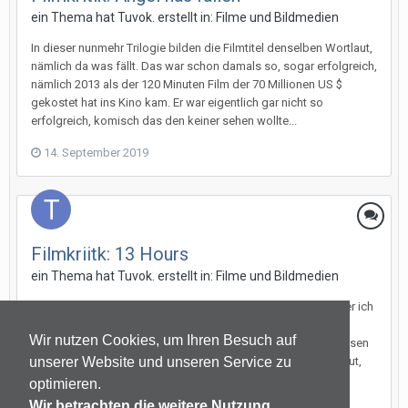
ein Thema hat
Tuvok.
erstellt in:
Filme und Bildmedien
In dieser nunmehr Trilogie bilden die Filmtitel denselben Wortlaut,
nämlich da was fällt. Das war schon damals so, sogar erfolgreich,
nämlich 2013 als der 120 Minuten Film der 70 Millionen US $
gekostet hat ins Kino kam. Er war eigentlich gar nicht so
erfolgreich, komisch das den keiner sehen wollte...
14. September 2019
Filmkriitk: 13 Hours
ein Thema hat
Tuvok.
erstellt in:
Filme und Bildmedien
Also die Geschichte ist nicht so einfach nachzuerzählen. Aber ich
versuche es mal. Dieser 143 Minuten Film erzählt die wahre
Wir nutzen Cookies, um Ihren Besuch auf
Geschichte von Soldaten die in einer CIA Station eingeschlossen
gewesen sind, in Libyen. Der 50 Millionen US $ Film ist sehr gut,
unserer Website und unseren Service zu
hat er zwar nur 63 Millionen US $ weltweit ei...
optimieren.
Wir betrachten die weitere Nutzung