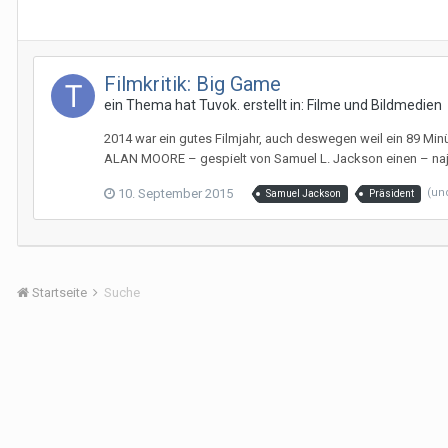
Filmkritik: Big Game
ein Thema hat
Tuvok.
erstellt in:
Filme und Bildmedien
2014 war ein gutes Filmjahr, auch deswegen weil ein 89 Min
ALAN MOORE – gespielt von Samuel L. Jackson einen – naja i
10. September 2015
(un
Samuel Jackson
Präsident
Startseite
Suche