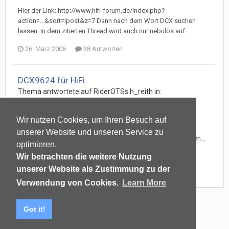
Hier der Link: http://www.hifi-forum.de/index.php?
action=...&sort=lpost&z=7 Dann nach dem Wort DCX suchen
lassen. In dem zitierten Thread wird auch nur nebulös auf...
26. März 2006
38 Antworten
DCX9624 für HiFi
Thema antwortete auf
RiderOTS
s
h_reith
in:
Elektronik/Sonstiges
Hi, habe in einem Nachbarforum gelesen, daß die
Wir nutzen Cookies, um Ihren Besuch auf
Nichtlieferbarkeit der DCX2496 mit einem Patentrechtstreit
unserer Website und unseren Service zu
zusammenhängen soll. Da juristische Mühlen langsam mahlen...
optimieren.
26. März 2006
38 Antworten
Wir betrachten die weitere Nutzung
unserer Website als Zustimmung zu der
Verwendung von Cookies.
Learn More
Sprachen
Datenschutzerklärung
Kontakt
Got it!
(C) audiomap.de