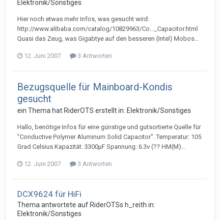
Elektronik/Sonstiges
Hier noch etwas mehr Infos, was gesucht wird:
http://www.alibaba.com/catalog/10829963/Co..._Capacitor.html
Quasi das Zeug, was Gigabtye auf den besseren (Intel) Mobos...
12. Juni 2007
3 Antworten
Bezugsquelle für Mainboard-Kondis
gesucht
ein Thema hat
RiderOTS
erstellt in:
Elektronik/Sonstiges
Hallo, benötige Infos für eine günstige und gutsortierte Quelle für
"Conductive Polymer Aluminum Solid Capacitor". Temperatur: 105
Grad Celsius Kapazität: 3300µF Spannung: 6.3v (?? HM(M)...
12. Juni 2007
3 Antworten
DCX9624 für HiFi
Thema antwortete auf
RiderOTS
s
h_reith
in:
Elektronik/Sonstiges