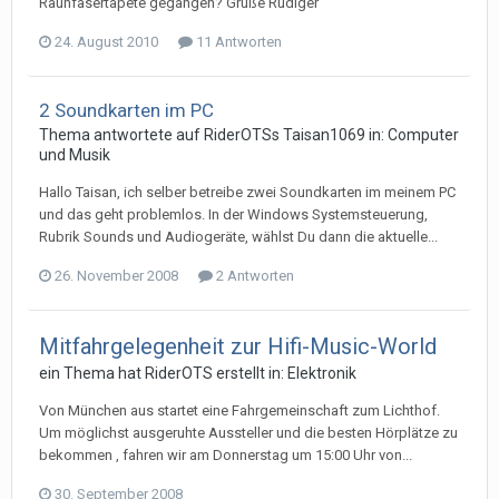
Rauhfasertapete gegangen? Grüße Rüdiger
24. August 2010
11 Antworten
2 Soundkarten im PC
Thema antwortete auf
RiderOTS
s
Taisan1069
in:
Computer
und Musik
Hallo Taisan, ich selber betreibe zwei Soundkarten im meinem PC
und das geht problemlos. In der Windows Systemsteuerung,
Rubrik Sounds und Audiogeräte, wählst Du dann die aktuelle...
26. November 2008
2 Antworten
Mitfahrgelegenheit zur Hifi-Music-World
ein Thema hat
RiderOTS
erstellt in:
Elektronik
Von München aus startet eine Fahrgemeinschaft zum Lichthof.
Um möglichst ausgeruhte Aussteller und die besten Hörplätze zu
bekommen , fahren wir am Donnerstag um 15:00 Uhr von...
30. September 2008