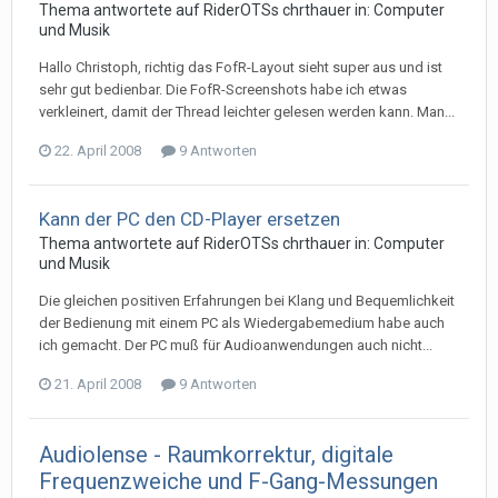
Thema antwortete auf
RiderOTS
s
chrthauer
in:
Computer
und Musik
Hallo Christoph, richtig das FofR-Layout sieht super aus und ist
sehr gut bedienbar. Die FofR-Screenshots habe ich etwas
verkleinert, damit der Thread leichter gelesen werden kann. Man...
22. April 2008
9 Antworten
Kann der PC den CD-Player ersetzen
Thema antwortete auf
RiderOTS
s
chrthauer
in:
Computer
und Musik
Die gleichen positiven Erfahrungen bei Klang und Bequemlichkeit
der Bedienung mit einem PC als Wiedergabemedium habe auch
ich gemacht. Der PC muß für Audioanwendungen auch nicht...
21. April 2008
9 Antworten
Audiolense - Raumkorrektur, digitale
Frequenzweiche und F-Gang-Messungen