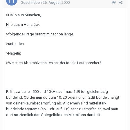
Geschrieben
26. August 2000
>Hallo aus München,
Hllo ausm Hunsrück
>folgende Frage brennt mir schon lange
>unter den
>Nägeln:
>Welches Abstrahlverhalten hat der ideale Lautsprecher?
Pffff, zwischen 500 und 10kHz auf max. 1dB tol. gleichmäßig
bündelnd. Ob der nun dort um 10, 20 oder nur um 2dB bündelt hängt
von deiner Raumbedämpfung ab. Allgemein sind mittelstark
bündelnde Systeme (so 10dB auf 30°) sehr zu empfehlen, weil man
dort so ziemlich das Spiegelbild des Mikrofons darstellt.