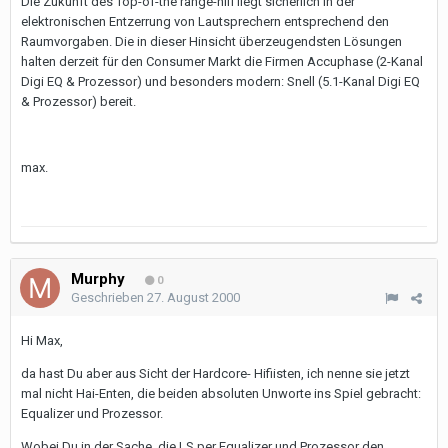
Die Zukunft des Top-of-the range-hifi liegt sicherlich in der
elektronischen Entzerrung von Lautsprechern entsprechend den
Raumvorgaben. Die in dieser Hinsicht überzeugendsten Lösungen
halten derzeit für den Consumer Markt die Firmen Accuphase (2-Kanal
Digi EQ & Prozessor) und besonders modern: Snell (5.1-Kanal Digi EQ
& Prozessor) bereit.
max.
Murphy
0
Geschrieben
27. August 2000
Hi Max,
da hast Du aber aus Sicht der Hardcore- Hifiisten, ich nenne sie jetzt
mal nicht Hai-Enten, die beiden absoluten Unworte ins Spiel gebracht:
Equalizer und Prozessor.
Wobei Du in der Sache, die LS per Equalizer und Prozessor den