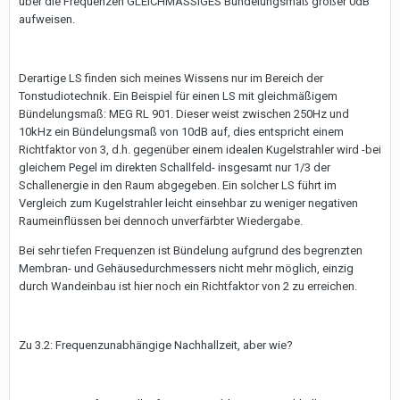
über die Frequenzen GLEICHMÄSSIGES Bündelungsmaß größer 0dB
aufweisen.
Derartige LS finden sich meines Wissens nur im Bereich der
Tonstudiotechnik. Ein Beispiel für einen LS mit gleichmäßigem
Bündelungsmaß: MEG RL 901. Dieser weist zwischen 250Hz und
10kHz ein Bündelungsmaß von 10dB auf, dies entspricht einem
Richtfaktor von 3, d.h. gegenüber einem idealen Kugelstrahler wird -bei
gleichem Pegel im direkten Schallfeld- insgesamt nur 1/3 der
Schallenergie in den Raum abgegeben. Ein solcher LS führt im
Vergleich zum Kugelstrahler leicht einsehbar zu weniger negativen
Raumeinflüssen bei dennoch unverfärbter Wiedergabe.
Bei sehr tiefen Frequenzen ist Bündelung aufgrund des begrenzten
Membran- und Gehäusedurchmessers nicht mehr möglich, einzig
durch Wandeinbau ist hier noch ein Richtfaktor von 2 zu erreichen.
Zu 3.2: Frequenzunabhängige Nachhallzeit, aber wie?