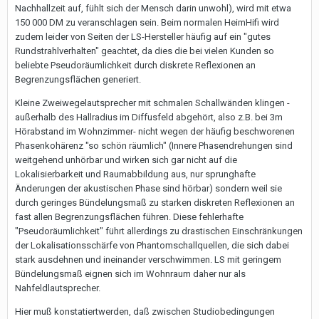
Nachhallzeit auf, fühlt sich der Mensch darin unwohl), wird mit etwa
150 000 DM zu veranschlagen sein. Beim normalen HeimHifi wird
zudem leider von Seiten der LS-Hersteller häufig auf ein "gutes
Rundstrahlverhalten" geachtet, da dies die bei vielen Kunden so
beliebte Pseudoräumlichkeit durch diskrete Reflexionen an
Begrenzungsflächen generiert.
Kleine Zweiwegelautsprecher mit schmalen Schallwänden klingen -
außerhalb des Hallradius im Diffusfeld abgehört, also z.B. bei 3m
Hörabstand im Wohnzimmer- nicht wegen der häufig beschworenen
Phasenkohärenz "so schön räumlich" (Innere Phasendrehungen sind
weitgehend unhörbar und wirken sich gar nicht auf die
Lokalisierbarkeit und Raumabbildung aus, nur sprunghafte
Änderungen der akustischen Phase sind hörbar) sondern weil sie
durch geringes Bündelungsmaß zu starken diskreten Reflexionen an
fast allen Begrenzungsflächen führen. Diese fehlerhafte
"Pseudoräumlichkeit" führt allerdings zu drastischen Einschränkungen
der Lokalisationsschärfe von Phantomschallquellen, die sich dabei
stark ausdehnen und ineinander verschwimmen. LS mit geringem
Bündelungsmaß eignen sich im Wohnraum daher nur als
Nahfeldlautsprecher.
Hier muß konstatiertwerden, daß zwischen Studiobedingungen