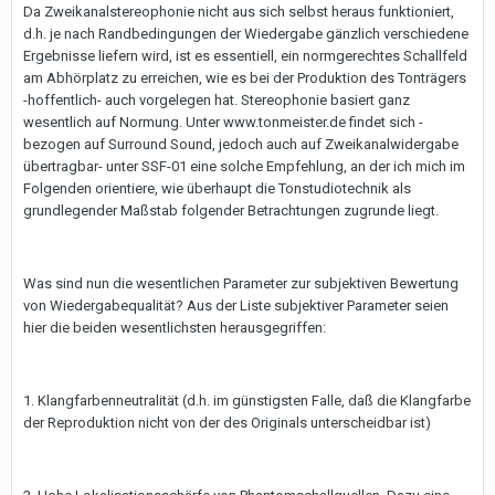
Da Zweikanalstereophonie nicht aus sich selbst heraus funktioniert,
d.h. je nach Randbedingungen der Wiedergabe gänzlich verschiedene
Ergebnisse liefern wird, ist es essentiell, ein normgerechtes Schallfeld
am Abhörplatz zu erreichen, wie es bei der Produktion des Tonträgers
-hoffentlich- auch vorgelegen hat. Stereophonie basiert ganz
wesentlich auf Normung. Unter www.tonmeister.de findet sich -
bezogen auf Surround Sound, jedoch auch auf Zweikanalwidergabe
übertragbar- unter SSF-01 eine solche Empfehlung, an der ich mich im
Folgenden orientiere, wie überhaupt die Tonstudiotechnik als
grundlegender Maßstab folgender Betrachtungen zugrunde liegt.
Was sind nun die wesentlichen Parameter zur subjektiven Bewertung
von Wiedergabequalität? Aus der Liste subjektiver Parameter seien
hier die beiden wesentlichsten herausgegriffen:
1. Klangfarbenneutralität (d.h. im günstigsten Falle, daß die Klangfarbe
der Reproduktion nicht von der des Originals unterscheidbar ist)