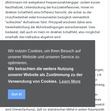
(Abhörraum mit weitgehend frequenzunabhängiger -zudem kurzer-
Nachhallzeit, Unterdrückung der Kurzzeitreflexionen, Hören im
direkten Schallfeld) eine Differenz herrscht, die sicher zu der
Unzufriedenheit vieler Konsumenten bezüglich vermeintlich
"schlechter" Aufnahmen führt. Prinzipiell erscheint daher eine
Vereinheitlichung der Abhörbedingungen wünschenswert. Dies
bedeutet, daß auch im Heim im direkten Schallfeld, also möglichst
innerhalb des Hallradius abgehört wird:
Wir nutzen Cookies, um Ihren Besuch auf
3. Der Hallradius
unserer Website und unseren Service zu
optimieren.
Wir betrachten die weitere Nutzung
Bewegt man sich unter Freifeldbedingungen (d.h. unter Bedingungen,
unserer Website als Zustimmung zu der
wo es nicht zu Reflexionen an Begrenzungsflächen kommt, wie. z.B.
im reflexionsarmen = "schalltoten" Raum oder hoch in der Luft an
Verwendung von Cookies.
Learn More
einem Kran hängend :-)) von einer punktförmigen Schallquelle hinweg,
so nimmt die Schallintensität mit zunehmender Entfernung
Got it!
quadratisch ab (vgl. Oberfläche einer Kugel). Eine Schallquelle im
Wohnraum generiert jedoch aufgrund der Nachhallzeit des Raumes
zusätzlich ein sog. "diffuses Schallfeld", von dem jetzt vorausgesetzt
wird (Vereinfachung), daß im statistischen Mittel in jedem Raumpunkt