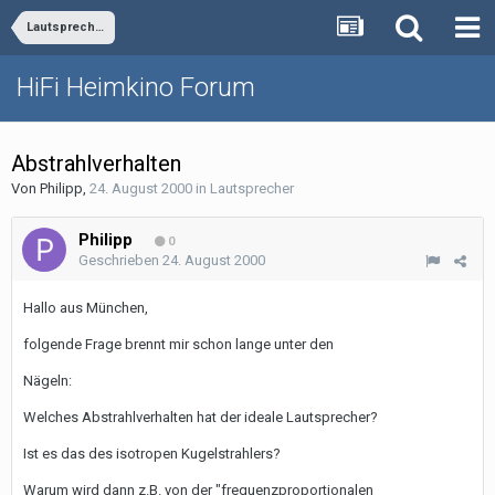
Lautsprecher
HiFi Heimkino Forum
Abstrahlverhalten
Von
Philipp
,
24. August 2000
in
Lautsprecher
Philipp
0
Geschrieben
24. August 2000
Hallo aus München,
folgende Frage brennt mir schon lange unter den
Nägeln:
Welches Abstrahlverhalten hat der ideale Lautsprecher?
Ist es das des isotropen Kugelstrahlers?
Warum wird dann z.B. von der "frequenzproportionalen