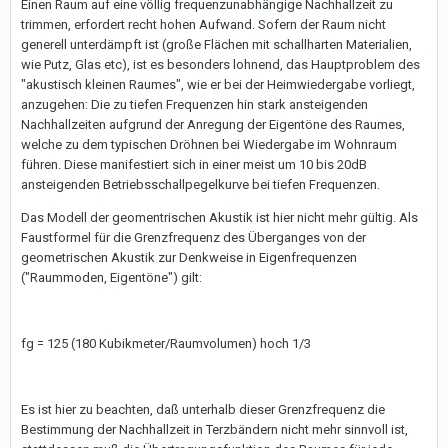
Einen Raum auf eine völlig frequenzunabhängige Nachhallzeit zu
trimmen, erfordert recht hohen Aufwand. Sofern der Raum nicht
generell unterdämpft ist (große Flächen mit schallharten Materialien,
wie Putz, Glas etc), ist es besonders lohnend, das Hauptproblem des
"akustisch kleinen Raumes", wie er bei der Heimwiedergabe vorliegt,
anzugehen: Die zu tiefen Frequenzen hin stark ansteigenden
Nachhallzeiten aufgrund der Anregung der Eigentöne des Raumes,
welche zu dem typischen Dröhnen bei Wiedergabe im Wohnraum
führen. Diese manifestiert sich in einer meist um 10 bis 20dB
ansteigenden Betriebsschallpegelkurve bei tiefen Frequenzen.
Das Modell der geomentrischen Akustik ist hier nicht mehr gültig. Als
Faustformel für die Grenzfrequenz des Überganges von der
geometrischen Akustik zur Denkweise in Eigenfrequenzen
("Raummoden, Eigentöne") gilt:
fg = 125 (180 Kubikmeter/Raumvolumen) hoch 1/3
Es ist hier zu beachten, daß unterhalb dieser Grenzfrequenz die
Bestimmung der Nachhallzeit in Terzbändern nicht mehr sinnvoll ist,