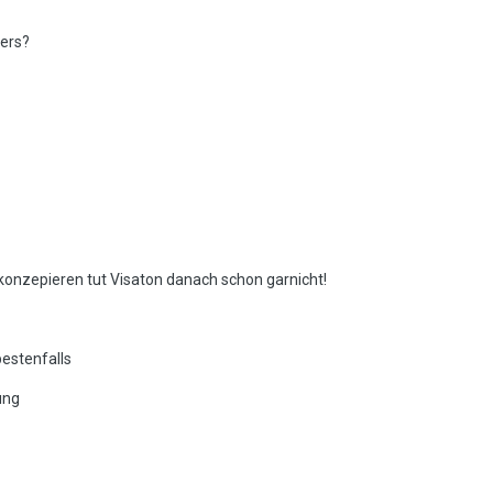
lers?
 konzepieren tut Visaton danach schon garnicht!
bestenfalls
ung