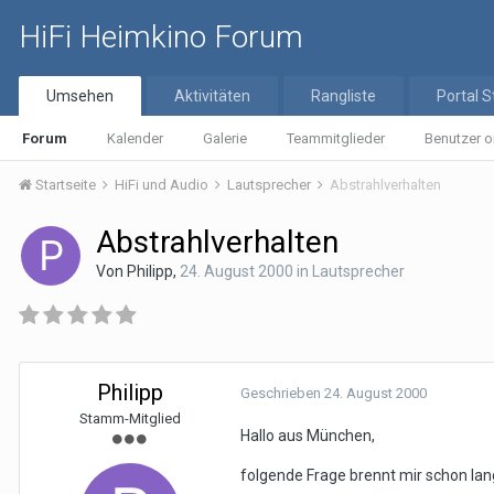
HiFi Heimkino Forum
Umsehen
Aktivitäten
Rangliste
Portal S
Forum
Kalender
Galerie
Teammitglieder
Benutzer o
Startseite
HiFi und Audio
Lautsprecher
Abstrahlverhalten
Abstrahlverhalten
Von
Philipp
,
24. August 2000
in
Lautsprecher
Philipp
Geschrieben
24. August 2000
Stamm-Mitglied
Hallo aus München,
folgende Frage brennt mir schon lan