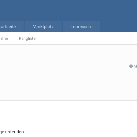
tartseite
Marktplatz
Impressum
nline
Rangliste
M
ge unter den