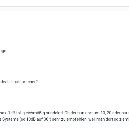
ange
ideale Lautsprecher?
max. 1dB tol. gleichmäßig bündelnd. Ob der nun dort um 10, 20 oder 
e Systeme (so 10dB auf 30°) sehr zu empfehlen, weil man dort so ziemlic