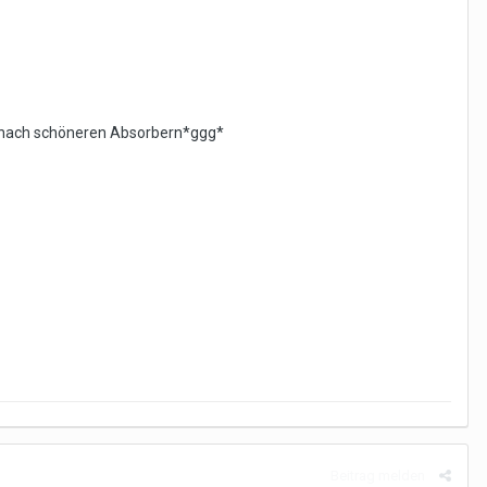
ur nach schöneren Absorbern*ggg*
Beitrag melden