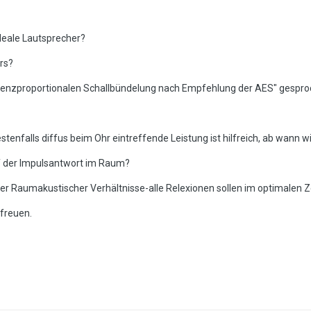
deale Lautsprecher?
ers?
uenzproportionalen Schallbündelung nach Empfehlung der AES" gespro
tenfalls diffus beim Ohr eintreffende Leistung ist hilfreich, ab wann wi
f der Impulsantwort im Raum?
er Raumakustischer Verhältnisse-alle Relexionen sollen im optimalen Ze
 freuen.