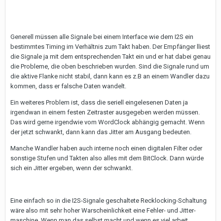
Generell müssen alle Signale bei einem Interface wie dem I2S ein
bestimmtes Timing im Verhältnis zum Takt haben. Der Empfänger lliest
die Signale ja mit dem entsprechenden Takt ein und er hat dabei genau
die Probleme, die oben beschrieben wurden. Sind die Signale rund um
die aktive Flanke nicht stabil, dann kann es z.B an einem Wandler dazu
kommen, dass er falsche Daten wandelt.
Ein weiteres Problem ist, dass die seriell eingelesenen Daten ja
irgendwan in einem festen Zeitraster ausgegeben werden müssen.
Das wird gerne irgendwie vom WordClock abhängig gemacht. Wenn
der jetzt schwankt, dann kann das Jitter am Ausgang bedeuten.
Manche Wandler haben auch interne noch einen digitalen Filter oder
sonstige Stufen und Takten also alles mit dem BitClock. Dann würde
sich ein Jitter ergeben, wenn der schwankt.
Eine einfach so in die I2S-Signale geschaltete Recklocking-Schaltung
wäre also mit sehr hoher Warscheinlichkeit eine Fehler- und Jitter-
maschine. Wenn man das selbst macht und wenn es viel arbeit