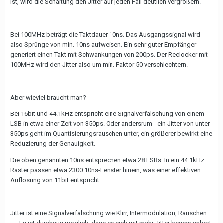
ist, wird die Schaltung den Jitter auf jeden Fall deutlich vergrößern.
Bei 100MHz beträgt die Taktdauer 10ns. Das Ausgangssignal wird
also Sprünge von min. 10ns aufweisen. Ein sehr guter Empfänger
generiert einen Takt mit Schwankungen von 200ps. Der Reclocker mit
100MHz wird den Jitter also um min. Faktor 50 verschlechtern.
Aber wieviel braucht man?
Bei 16bit und 44.1kHz entspricht eine Signalverfälschung von einem
LSB in etwa einer Zeit von 350ps. Oder andersrum - ein Jitter von unter
350ps geht im Quantisierungsrauschen unter, ein größerer bewirkt eine
Reduzierung der Genauigkeit.
Die oben genannten 10ns entsprechen etwa 28 LSBs. In ein 44.1kHz
Raster passen etwa 2300 10ns-Fenster hinein, was einer effektiven
Auflösung von 11bit entspricht.
Jitter ist eine Signalverfälschung wie Klirr, Intermodulation, Rauschen
..... Es ist durchaus möglich, dass es sich mit mehr Jitter besser anhört