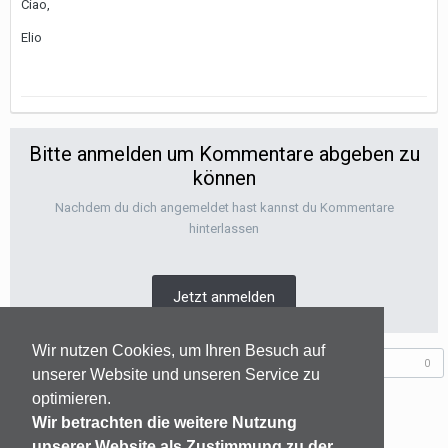
Ciao,
Elio
Bitte anmelden um Kommentare abgeben zu
können
Nachdem du dich angemeldet hast kannst du Kommentare
hinterlassen
Jetzt anmelden
Wir nutzen Cookies, um Ihren Besuch auf
Folgen diesem Inhalt
0
unserer Website und unseren Service zu
optimieren.
Wir betrachten die weitere Nutzung
GEHE ZUR THEMENÜBERSICHT
unserer Website als Zustimmung zu der