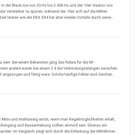
 in der BlackJoe von 20 Hz bis 2.500 Hz und der 10er Visaton von
der Verstärker zu spüren, während der 10er sich auf die Mitten
t leisten wie der ER4. ER4 hat aber wieder Vorteile durch seine...
 zu sein. Bei einem Bekannten ging das Relais für die NF-
ei einem andere waren bei einem 2.4 die Verbindungsstangen zwischen
 angezogen und fertig wars. Solche häufige Fehler sind Zeichen...
ig! Aktiv und erstklassig wirds, wenn man Regelmöglichkeiten erhält,
Übergang und Bassanhebung sollten sinnvoll sein. Ebenso ein
nden. Im Vergleich zeigt sich durch die Entlastung der Mitteltöner...