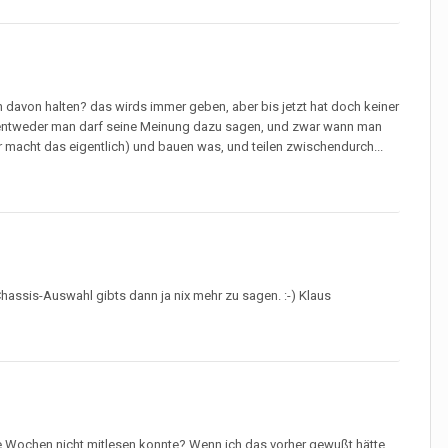
h davon halten? das wirds immer geben, aber bis jetzt hat doch keiner
l, entweder man darf seine Meinung dazu sagen, und zwar wann man
r macht das eigentlich) und bauen was, und teilen zwischendurch...
hassis-Auswahl gibts dann ja nix mehr zu sagen. :-) Klaus
e Wochen nicht mitlesen konnte? Wenn ich das vorher gewußt hätte,