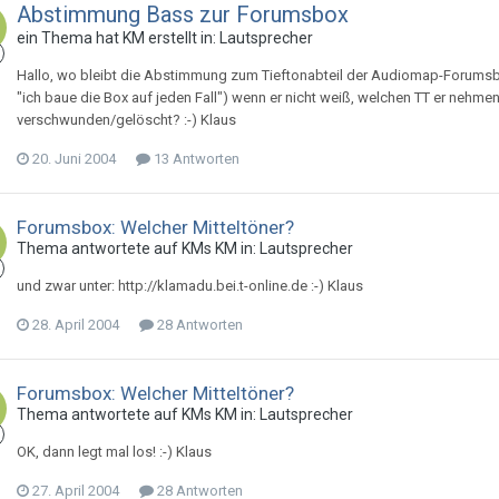
Abstimmung Bass zur Forumsbox
ein Thema hat
KM
erstellt in:
Lautsprecher
Hallo, wo bleibt die Abstimmung zum Tieftonabteil der Audiomap-Forumsb
"ich baue die Box auf jeden Fall") wenn er nicht weiß, welchen TT er neh
verschwunden/gelöscht? :-) Klaus
20. Juni 2004
13 Antworten
Forumsbox: Welcher Mitteltöner?
Thema antwortete auf
KM
s
KM
in:
Lautsprecher
und zwar unter: http://klamadu.bei.t-online.de :-) Klaus
28. April 2004
28 Antworten
Forumsbox: Welcher Mitteltöner?
Thema antwortete auf
KM
s
KM
in:
Lautsprecher
OK, dann legt mal los! :-) Klaus
27. April 2004
28 Antworten