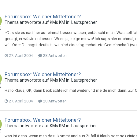
Forumsbox: Welcher Mitteltöner?
Thema antwortete auf
KM
s
KM
in:
Lautsprecher
>Das sie es nachher auf einmal besser wissen, entäuscht mich. Was soll ic
gesagt, er wüßte es besser! Wenn ja, zeige mir wo! Ich sags hier nochma
will. Oder Du sagst deutlich: wir sind eine abgeschottete Gemeinschaft (we
27. April 2004
28 Antworten
Forumsbox: Welcher Mitteltöner?
Thema antwortete auf
KM
s
KM
in:
Lautsprecher
Hallo Klaus, OK, dann beobachte ich mal weiter und melde mich dann. Zur C
27. April 2004
28 Antworten
Forumsbox: Welcher Mitteltöner?
Thema antwortete auf
KM
s
KM
in:
Lautsprecher
was ist denn, wenn man dazu kommt und aus Zufall (Urlaub oder so) einig