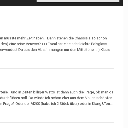
..man müsste mehr Zeit haben... Dann stehen die Chassis also schon
n) eine reine Veravox? >>>Focal hat eine sehr leichte Polyglass-
n verwendest Du aus den Abstimmungen nur den Mitteltöner. :-) Klaus
eile... und in Zeiten billiger Watts ist dann auch die Frage, ob man da
durchführen soll. Da würde ich schon eher aus dem Vollen schöpfen
n Frage? Oder der Al200 (habe ich 2 Stück über) oder in Klang&Ton...