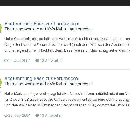
Abstimmung Bass zur Forumsbox
Thema antwortete auf
KM
s
KM
in:
Lautsprecher
Hallo Christoph, oje, da hätte ich wohl mal öfter hier reinschauen sollen..
länger fest und die Forumsbox hier wird (nach dem Wunsch der Abstimmende
und ist eigentlich ein Nachteil. Beim Bass. Wenn ich das richtig sehe, dan
20. Juni 2004
13 Antworten
Abstimmung Bass zur Forumsbox
Thema antwortete auf
KM
s
KM
in:
Lautsprecher
Hallo Marko, mal generell: pegelstarke Chassis haben natürlich nicht nur Vort
für 2 oder 3 dB überhaupt die Chassisauswahl entsprechend schmalspurig 
und den AMP einen Millimeter nach rechts drehen. 20er, kommt der TIW200 i
20. Juni 2004
13 Antworten