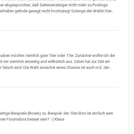
her abgesprochen, daß Seiteneinsteiger nicht mehr zu Postings
rhalten gelinde gesagt recht hochnäsig! Solange der Webbi hier...
aben möchte: nämlich gute 10er oder 17er. Zunächst wollte ich die
ir ziemlich einseitig und willkürlich aus. Calvin hat zur Zeit ein
falsch wird. Die Wahl zunächst eines Chassis ist auch m.E. der...
ige Beispiele (Boxen) zu. Beispiel: der 10er Eton ist einfach sein
 einer Forumsbox besser sein? :-) Klaus