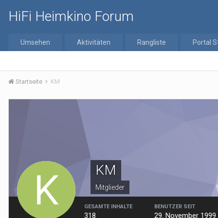
HiFi Heimkino Forum
Umsehen
Aktivitäten
Rangliste
Portal S
Startseite
KM
KM
Mitglieder
GESAMTE INHALTE
BENUTZER SEIT
318
29. November 1999