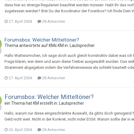
dass hier so strenge Regularien beachtet werden müssen. Habt Ihr das vor
zugelassen werden? Bist Du der Koodinator der Forenbox? Ich finde Dein Ve
27. April 2004
28 Antworten
Forumsbox: Welcher Mitteltöner?
Thema antwortete auf
KM
s
KM
in:
Lautsprecher
Hallo Wattwürmchen, ich sage doch auch gleich konstruktiv dabei was ich h
Frage klären, wer denn und arum diese Treiber ausgewählt wurden. Das sieht m
Stratement abgegeben indem die Verfahrensweise als schleht beurteilt oder 
27. April 2004
28 Antworten
Forumsbox: Welcher Mitteltöner?
ein Thema hat
KM
erstellt in:
Lautsprecher
Hallo, warum nur diese eingeschränkte Auswahl, da gibts doch genügend fert
Geld nicht wert. Nicht in der Konkret, nicht inder EOSII. Warum sollte der in
26. April 2004
28 Antworten