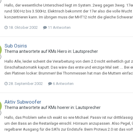
Hallo, der wesentliche Unterschied liegt im System. 2weg gegen 3weg. 17er
rund 500 Hz bis 3.500Hz. Elektrisch bekommt der 17er also die volle Wucht 
konzentrieren kann. Im übrigen muss der MHT12 nicht die gleiche Schwerarbei
18. Oktober 2002
11 Antworten
Sub Osiris
Thema antwortete auf
KM
s
Hiero
in:
Lautsprecher
Hallo Alle, leider scheint die Verarbeitung von dem 2.0 nicht einheitlich gut
Einschaltautomatik kaputt. Das wäre das erste und einzige Mal seit .... B
den Platinen locker: Brummen! Bei Thommessen hat man die Muttern einfach
28. September 2002
6 Antworten
Aktiv Subwoofer
Thema antwortete auf
KM
s
hoerer
in:
Lautsprecher
Hallo, das Problem sehe ich exakt so wie Michael. Passiv ist nur drittklass
um den Bass an die Restanlage einschl. Hörraum anzupassen. Also Pegel, 
regelbarer Ausgang für die SATs zur Endstufe. Beim Proteus 2.0 ist das vorha