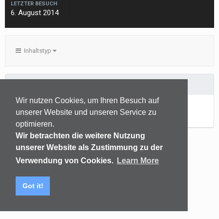
LETZTER BESUCH
6. August 2014
Inhaltstyp
BILDKOMMENTARE ERSTELLT VON JASMIN.RELOADED
Wir nutzen Cookies, um Ihren Besuch auf
Noch keine Inhalte vorhanden
unserer Website und unseren Service zu
optimieren.
Wir betrachten die weitere Nutzung
unserer Website als Zustimmung zu der
Sprachen
Datenschutzerklärung
Kontakt
Verwendung von Cookies.
Learn More
(C) audiomap.de
Powered by Invision Community
Got it!